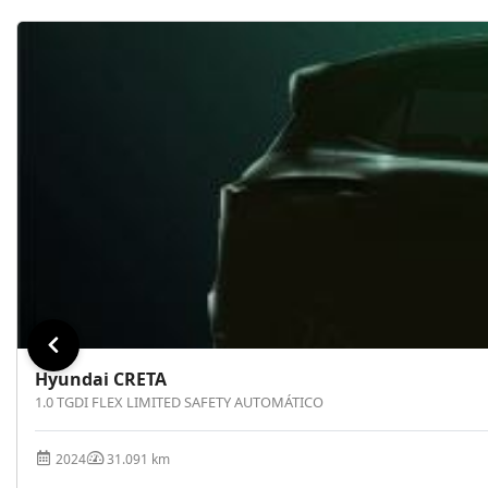
Hyundai CRETA
1.0 TGDI FLEX LIMITED SAFETY AUTOMÁTICO
2024
31.091 km