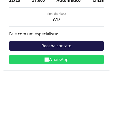
22/23
51.000
Automatico
Cinza
Final da placa
A17
Fale com um especialista:
Receba contato
WhatsApp