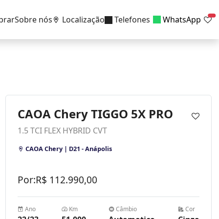
prar
Sobre nós
Localização
Telefones
WhatsApp
CAOA Chery TIGGO 5X PRO
1.5 TCI FLEX HYBRID CVT
CAOA Chery | D21 - Anápolis
Por:
R$
112.990,00
Ano
Km
Câmbio
Cor