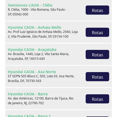
RESERVAMOS NO DIREITO DE POSSÍVEIS ALTERAÇÕES
Seminovos CAOA - Clélia
DE PREÇO SEM AVISO PRÉVIA
R. Clélia, 1000 - Vila Romana, São Paulo -
Rotas
SP, 05042-000
Hyundai CAOA - Anhaia Mello
Av. Prof Luiz Ignácio de Anhaia Mello, 2560, Loja
Rotas
Você pode gostar de
2, Vila Prudente, São Paulo, SP, 03154-100
Hyundai CAOA - Araçatuba
Av. Brasilia, 1440, Loja 2, Vila Santa Maria,
Rotas
Araçatuba, SP, 16015-645
Hyundai CAOA - Asa Norte
ST SEPN 505 Bloco C, 505, Lote 03, Asa Norte,
Rotas
Brasília, DF, 70730-543
Hyundai CAOA - Barra
Av. das Américas, 12100, Barra da Tijuca, Rio
Rotas
de Janeiro, RJ, 22790-702
Hyundai CAOA - Barra 2