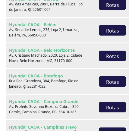
Av. das Américas, 2091, Barra da Tijuca, Rio
Rotas
de Janeiro, RJ, 22631-004
Hyundai CAOA - Belém
CAOA Chery TIGGO 8 PRO
Av. Senador Lemos, 235, Loja 2, Umarizal,
Rotas
1.6 TGDI GASOLINA DCT
Belém, PA, 66050-000
2026
40.000 km
Hyundai CAOA - Belo Horizonte
Av. Cristiano Machado, 2020, Loja 2, Cidade
Rotas
CAOA Chery | D21 - Ceasa
Nova, Belo Horizonte, MG, 31170-800
Hyundai CAOA - Botafogo
Por:
R$
178.990,00
Rua Real Grandeza, 384, Botafogo, Rio de
Rotas
Janeiro, RJ, 22281-032
Saiba mais
Hyundai CAOA - Campina Grande
Av. Prefeito Severino Bezerra Cabral, 350,
Rotas
Catolé, Campina Grande, PB, 58410-185
Hyundai CAOA - Campinas Trevo
Av. Benedicto Campos, 385, Loja 2, Jardim do
Rotas