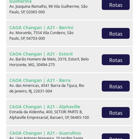
CAOA Chery TIGGO 5X PRO
Guilherme
Rotas
Av. Joaquina Ramalho, 98 Vila Guilherme, São
1.5 VVT TURBO iFLEX CVT
Paulo, SP, 02065-000
CAOA Chery | D21 - Imbiribeira
CAOA Changan | A21 - Berrini
Av. Morumbi, 7554 Vila Cordeiro, São
Rotas
Paulo, SP, 04703-000
Por:
R$
106.990,00
CAOA Changan | A21 - Estoril
Av. Barão Homem de Melo, 3319, Estoril, Belo
Rotas
Ano
Km
Câmbio
Cor
Horizonte, MG, 30494-275
22/23
42.878
Automatico
Preto
CAOA Changan | A21 - Barra
Final da placa
Av. das Americas, 4541 Barra da Tijuca, Rio
Rotas
I06
de Janeiro, RJ, 22631-004
CAOA Changan | A21 - Alphaville
Fale com um especialista:
Estrada da Aldeinha, 400, SETOR: PARTE B,
Rotas
Alphaville Empresarial, Barueri, SP, 06465-100
Receba contato
CAOA Changan | A21 - Guarulhos
Av. Lino Antonio Nogueira, 10 Jardim Santa