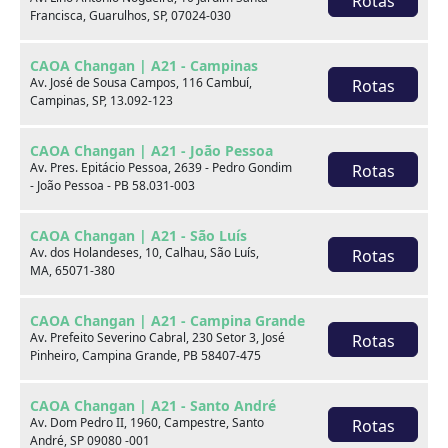
Rotas
WhatsApp
Francisca, Guarulhos, SP, 07024-030
Telefones
CAOA Changan | A21 - Campinas
Av. José de Sousa Campos, 116 Cambuí,
Rotas
Campinas, SP, 13.092-123
Compartilhe:
CAOA Changan | A21 - João Pessoa
Opcionais
Av. Pres. Epitácio Pessoa, 2639 - Pedro Gondim
Rotas
- João Pessoa - PB 58.031-003
Airbag do motorista
Airbag duplo
CAOA Changan | A21 - São Luís
Alarme
Ar condicionado
Av. dos Holandeses, 10, Calhau, São Luís,
Rotas
MA, 65071-380
Bancos de couro
Computador de bordo
CAOA Changan | A21 - Campina Grande
Desembaçador traseiro
Direção hidráulica
Av. Prefeito Severino Cabral, 230 Setor 3, José
Rotas
Pinheiro, Campina Grande, PB 58407-475
Farol de neblina
Freio ABS
CAOA Changan | A21 - Santo André
Limpador traseiro
Rádio
Av. Dom Pedro II, 1960, Campestre, Santo
Rotas
André, SP 09080 -001