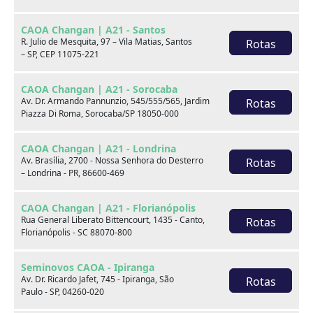
Retrovisores elétricos
Rodas de liga leve
CAOA Changan | A21 - Santos
Sensor de
Travas elétricas
R. Julio de Mesquita, 97 – Vila Matias, Santos
Rotas
estacionamento
– SP, CEP 11075-221
Volante com Regulagem
Vidros elétricos
CAOA Changan | A21 - Sorocaba
de Altura
Av. Dr. Armando Pannunzio, 545/555/565, Jardim
Rotas
Piazza Di Roma, Sorocaba/SP 18050-000
Entrada USB
Direção Elétrica
CAOA Changan | A21 - Londrina
Av. Brasília, 2700 - Nossa Senhora do Desterro
Rotas
Observações
– Londrina - PR, 86600-469
AV. MAL. MASCARENHAS DE MORAIS, 417 -
CAOA Changan | A21 - Florianópolis
IMBIRIBEIRA, RECIFE - PE, 51150-000VEICULO DE
Rua General Liberato Bittencourt, 1435 - Canto,
Rotas
Florianópolis - SC 88070-800
PROCEDÊNCIA GARANTIDA E COM VISTORIA CAUTELAR
APROVADA.TRATAR COM: LUIS ANTONIO- 81.9.9644-
Seminovos CAOA - Ipiranga
1475 JOSÉ GILSON - 81 9.7916-1561 / PEDRO
Av. Dr. Ricardo Jafet, 745 - Ipiranga, São
Rotas
CAVALCANTI - 81 9.8835-9562NOS RESERVAMOS NO
Paulo - SP, 04260-020
DIREITO DE POSSÍVEIS ERROS DE DIGITAÇÃO.NOS