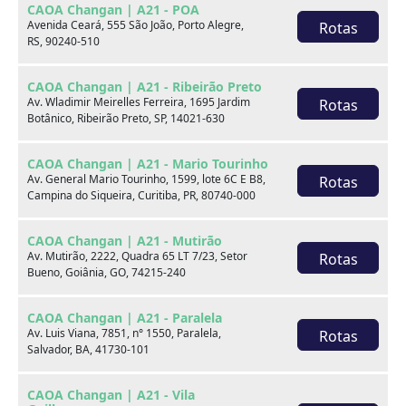
CAOA Changan | A21 - POA
Avenida Ceará, 555 São João, Porto Alegre,
Rotas
RS, 90240-510
CAOA Changan | A21 - Ribeirão Preto
Av. Wladimir Meirelles Ferreira, 1695 Jardim
Rotas
Botânico, Ribeirão Preto, SP, 14021-630
CAOA Changan | A21 - Mario Tourinho
Av. General Mario Tourinho, 1599, lote 6C E B8,
Rotas
Campina do Siqueira, Curitiba, PR, 80740-000
CAOA Changan | A21 - Mutirão
Av. Mutirão, 2222, Quadra 65 LT 7/23, Setor
Rotas
Bueno, Goiânia, GO, 74215-240
CAOA Changan | A21 - Paralela
Av. Luis Viana, 7851, n° 1550, Paralela,
Rotas
Salvador, BA, 41730-101
CAOA Changan | A21 - Vila