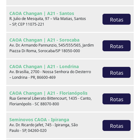
CAOA Changan | A21 - Santos
R. Julio de Mesquita, 97 – Vila Matias, Santos
Rotas
– SP, CEP 11075-221
CAOA Changan | A21 - Sorocaba
Av. Dr. Armando Pannunzio, 545/555/565, Jardim
Rotas
Piazza Di Roma, Sorocaba/SP 18050-000
BYD
CAOA Chery
CAOA Changan | A21 - Londrina
Av. Brasília, 2700 - Nossa Senhora do Desterro
Rotas
– Londrina - PR, 86600-469
CAOA Changan | A21 - Florianópolis
Rua General Liberato Bittencourt, 1435 - Canto,
Rotas
Destaques
Florianópolis - SC 88070-800
Seminovos CAOA - Ipiranga
Av. Dr. Ricardo Jafet, 745 - Ipiranga, São
Rotas
Paulo - SP, 04260-020