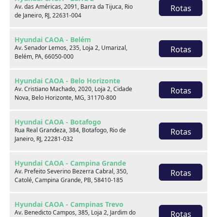
Av. das Américas, 2091, Barra da Tijuca, Rio
Rotas
de Janeiro, RJ, 22631-004
Venda seu usado
Hyundai CAOA - Belém
Av. Senador Lemos, 235, Loja 2, Umarizal,
Rotas
Belém, PA, 66050-000
Hyundai CAOA - Belo Horizonte
Av. Cristiano Machado, 2020, Loja 2, Cidade
Rotas
Nova, Belo Horizonte, MG, 31170-800
Hyundai CAOA - Botafogo
Rua Real Grandeza, 384, Botafogo, Rio de
Rotas
Janeiro, RJ, 22281-032
Hyundai CAOA - Campina Grande
Av. Prefeito Severino Bezerra Cabral, 350,
Rotas
Catolé, Campina Grande, PB, 58410-185
Consórcio
Hyundai CAOA - Campinas Trevo
Av. Benedicto Campos, 385, Loja 2, Jardim do
Rotas