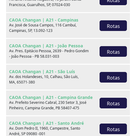
Rotas
Francisca, Guarulhos, SP, 07024-030
xxx
CAOA Changan | A21 - Campinas
xxx
Av. José de Sousa Campos, 116 Cambuí,
Rotas
Campinas, SP, 13.092-123
xxx
CAOA Changan | A21 - João Pessoa
xxxxxx/xxxxxx
xxxxxx/xxxxxx
Av. Pres. Epitácio Pessoa, 2639 - Pedro Gondim
Rotas
- João Pessoa - PB 58.031-003
xxx
xxx
CAOA Changan | A21 - São Luís
Av. dos Holandeses, 10, Calhau, São Luís,
Rotas
MA, 65071-380
CAOA Changan | A21 - Campina Grande
Av. Prefeito Severino Cabral, 230 Setor 3, José
Rotas
Pinheiro, Campina Grande, PB 58407-475
Consulte por marca
CAOA Changan | A21 - Santo André
Av. Dom Pedro II, 1960, Campestre, Santo
Rotas
André, SP 09080 -001