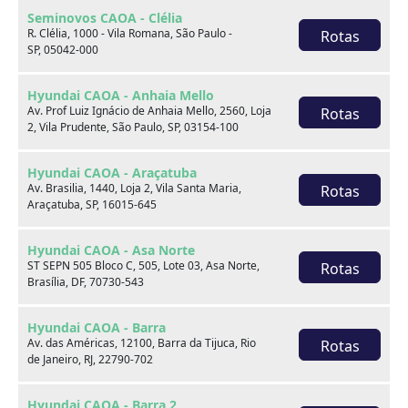
Seminovos CAOA - Clélia
R. Clélia, 1000 - Vila Romana, São Paulo -
Rotas
SP, 05042-000
Hyundai CAOA - Anhaia Mello
Av. Prof Luiz Ignácio de Anhaia Mello, 2560, Loja
Rotas
2, Vila Prudente, São Paulo, SP, 03154-100
Hyundai CAOA - Araçatuba
Sobre nós
Av. Brasilia, 1440, Loja 2, Vila Santa Maria,
Rotas
Araçatuba, SP, 16015-645
Hyundai CAOA - Asa Norte
ST SEPN 505 Bloco C, 505, Lote 03, Asa Norte,
Rotas
Brasília, DF, 70730-543
Hyundai CAOA - Barra
Av. das Américas, 12100, Barra da Tijuca, Rio
Rotas
de Janeiro, RJ, 22790-702
Hyundai CAOA - Barra 2