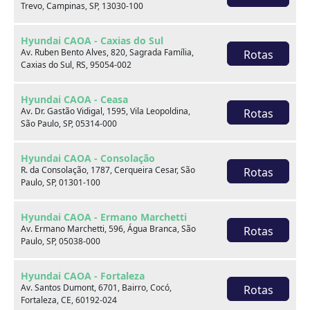
Trevo, Campinas, SP, 13030-100
Hyundai CAOA - Caxias do Sul
Av. Ruben Bento Alves, 820, Sagrada Família,
Rotas
Caxias do Sul, RS, 95054-002
Onde estamos
Hyundai CAOA - Ceasa
Av. Dr. Gastão Vidigal, 1595, Vila Leopoldina,
Rotas
São Paulo, SP, 05314-000
CAOA Changan | A21 - Tatuapé
Hyundai CAOA - Consolação
R. da Consolação, 1787, Cerqueira Cesar, São
Rotas
Paulo, SP, 01301-100
Hyundai CAOA - Ermano Marchetti
CAOA Changan | A21 - Tatuapé
Av. Ermano Marchetti, 596, Água Branca, São
Rotas
Paulo, SP, 05038-000
Endereço:
Hyundai CAOA - Fortaleza
Rua Serra do Japi, 1275 Tatuapé, São Paulo, SP, 03309-
Av. Santos Dumont, 6701, Bairro, Cocó,
Rotas
001
Fortaleza, CE, 60192-024