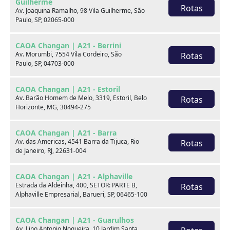
Guilherme
Rotas
Av. Joaquina Ramalho, 98 Vila Guilherme, São
Paulo, SP, 02065-000
CAOA Changan | A21 - Berrini
Av. Morumbi, 7554 Vila Cordeiro, São
Rotas
Paulo, SP, 04703-000
Seminovos em destaque
CAOA Changan | A21 - Estoril
Av. Barão Homem de Melo, 3319, Estoril, Belo
Rotas
Horizonte, MG, 30494-275
CAOA Changan | A21 - Barra
Av. das Americas, 4541 Barra da Tijuca, Rio
Rotas
de Janeiro, RJ, 22631-004
CAOA Changan | A21 - Alphaville
Estrada da Aldeinha, 400, SETOR: PARTE B,
Rotas
Alphaville Empresarial, Barueri, SP, 06465-100
CAOA Changan | A21 - Guarulhos
Av. Lino Antonio Nogueira, 10 Jardim Santa