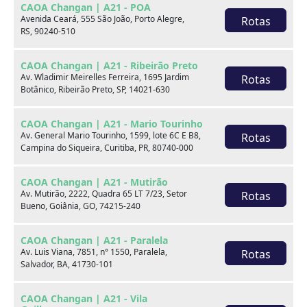
CAOA Changan | A21 - POA
Marca
Avenida Ceará, 555 São João, Porto Alegre,
Rotas
RS, 90240-510
Modelo
CAOA Changan | A21 - Ribeirão Preto
Av. Wladimir Meirelles Ferreira, 1695 Jardim
Rotas
Botânico, Ribeirão Preto, SP, 14021-630
Ver estoque
CAOA Changan | A21 - Mario Tourinho
Av. General Mario Tourinho, 1599, lote 6C E B8,
Rotas
Campina do Siqueira, Curitiba, PR, 80740-000
Escolha por categoria
CAOA Changan | A21 - Mutirão
Av. Mutirão, 2222, Quadra 65 LT 7/23, Setor
Rotas
Bueno, Goiânia, GO, 74215-240
Hatch
CAOA Changan | A21 - Paralela
Av. Luis Viana, 7851, n° 1550, Paralela,
Rotas
Salvador, BA, 41730-101
CAOA Changan | A21 - Vila