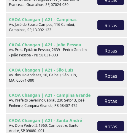
Rotas
2022
42.300 km
Francisca, Guarulhos, SP, 07024-030
Hyundai CAOA - Nações Unidas
CAOA Changan | A21 - Campinas
Av. José de Sousa Campos, 116 Cambuí,
Rotas
Por:
R$
63.990,00
Campinas, SP, 13.092-123
Saiba mais
CAOA Changan | A21 - João Pessoa
Av. Pres. Epitácio Pessoa, 2639 - Pedro Gondim
Rotas
- João Pessoa - PB 58.031-003
CAOA Changan | A21 - São Luís
Av. dos Holandeses, 10, Calhau, São Luís,
Rotas
MA, 65071-380
CAOA Changan | A21 - Campina Grande
Av. Prefeito Severino Cabral, 230 Setor 3, José
Rotas
Pinheiro, Campina Grande, PB 58407-475
CAOA Changan | A21 - Santo André
Av. Dom Pedro II, 1960, Campestre, Santo
Rotas
André, SP 09080 -001