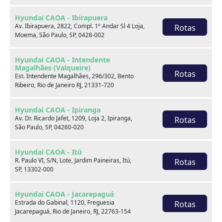
Hyundai CAOA - Ibirapuera
Av. Ibirapuera, 2822, Compl. 1º Andar Sl 4 Loja,
Rotas
Moema, São Paulo, SP, 0428-002
Hyundai CAOA - Intendente
Magalhães (Valqueire)
Hyundai HB20S
Rotas
Est. Intendente Magalhães, 296/302, Bento
1.0 12V FLEX COMFORT MANUAL
Ribeiro, Rio de Janeiro RJ, 21331-720
Hyundai CAOA - Ipiranga
2024
51.288 km
Av. Dr. Ricardo Jafet, 1209, Loja 2, Ipiranga,
Rotas
São Paulo, SP, 04260-020
Hyundai CAOA - Lauro de Freitas
Hyundai CAOA - Itú
Por:
R$
73.990,00
R. Paulo VI, S/N, Lote, Jardim Paineiras, Itú,
Rotas
SP, 13302-000
Saiba mais
Hyundai CAOA - Jacarepaguá
Estrada do Gabinal, 1120, Freguesia
Rotas
Jacarepaguá, Rio de Janeiro, RJ, 22763-154