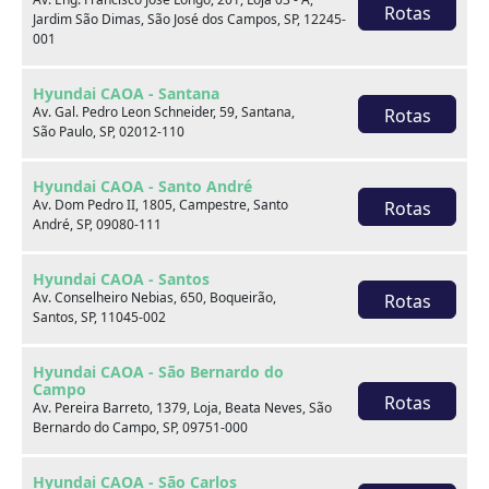
Rotas
Jardim São Dimas, São José dos Campos, SP, 12245-
Hyundai HB20S
001
1.0 12V FLEX COMFORT PLUS MANUAL
Hyundai CAOA - Santana
Av. Gal. Pedro Leon Schneider, 59, Santana,
Rotas
2025
24.000 km
São Paulo, SP, 02012-110
Hyundai CAOA - Barra
Hyundai CAOA - Santo André
Av. Dom Pedro II, 1805, Campestre, Santo
Rotas
Por:
R$
81.990,00
André, SP, 09080-111
Saiba mais
Hyundai CAOA - Santos
Av. Conselheiro Nebias, 650, Boqueirão,
Rotas
Santos, SP, 11045-002
Hyundai CAOA - São Bernardo do
Campo
Rotas
Av. Pereira Barreto, 1379, Loja, Beata Neves, São
Bernardo do Campo, SP, 09751-000
Hyundai CAOA - São Carlos