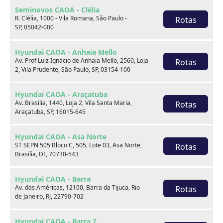
Seminovos CAOA - Clélia
R. Clélia, 1000 - Vila Romana, São Paulo -
Rotas
SP, 05042-000
Hyundai CAOA - Anhaia Mello
Av. Prof Luiz Ignácio de Anhaia Mello, 2560, Loja
Rotas
2, Vila Prudente, São Paulo, SP, 03154-100
Hyundai CAOA - Araçatuba
Av. Brasilia, 1440, Loja 2, Vila Santa Maria,
Rotas
Araçatuba, SP, 16015-645
Hyundai HB20S
Hyundai CAOA - Asa Norte
1.0 12V FLEX EVOLUTION MANUAL
ST SEPN 505 Bloco C, 505, Lote 03, Asa Norte,
Rotas
Brasília, DF, 70730-543
2022
61.000 km
Hyundai CAOA - Barra
Hyundai CAOA - Barra
Av. das Américas, 12100, Barra da Tijuca, Rio
Rotas
de Janeiro, RJ, 22790-702
Por:
R$
66.990,00
Hyundai CAOA - Barra 2