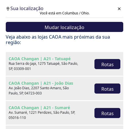
Sua localização
Você está em Columbus / Ohio.
Mudar localização
Filtrar
Veja abaixo as lojas CAOA mais próximas da sua
região:
Encontre seu seminovo
CAOA Changan | A21 - Tatuapé
32
veículo(s) no estoque
Rua Serra do Japi, 1275 Tatuapé, São Paulo,
Rotas
SP, 03309-001
CAOA Changan | A21 - João Dias
Av. João Dias, 2207 Santo Amaro, São
Rotas
Paulo, SP, 04723-003
CAOA Changan | A21 - Sumaré
Av. Sumaré, 1221 Perdizes, São Paulo, SP,
Rotas
05016-110