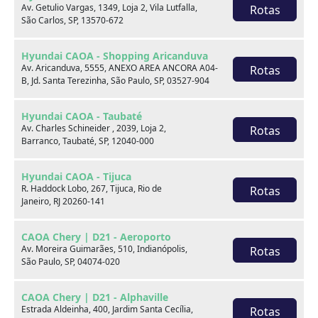
Av. Getulio Vargas, 1349, Loja 2, Vila Lutfalla,
Rotas
São Carlos, SP, 13570-672
Hyundai CAOA - Shopping Aricanduva
Av. Aricanduva, 5555, ANEXO AREA ANCORA A04-
Rotas
B, Jd. Santa Terezinha, São Paulo, SP, 03527-904
Hyundai CAOA - Taubaté
Av. Charles Schineider , 2039, Loja 2,
Rotas
Barranco, Taubaté, SP, 12040-000
Hyundai HB20S
1.0 TGDI FLEX COMFORT AUTOMÁTICO
Hyundai CAOA - Tijuca
R. Haddock Lobo, 267, Tijuca, Rio de
Rotas
2024
57.000 km
Janeiro, RJ 20260-141
Hyundai CAOA - Barra
CAOA Chery | D21 - Aeroporto
Av. Moreira Guimarães, 510, Indianópolis,
Rotas
Por:
R$
85.990,00
São Paulo, SP, 04074-020
Saiba mais
CAOA Chery | D21 - Alphaville
Estrada Aldeinha, 400, Jardim Santa Cecília,
Rotas