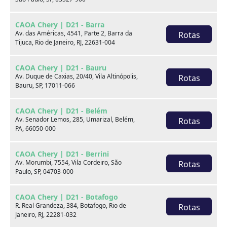
Seminovos CAOA - Clélia
CAOA Chery | D21 - Barra
Av. das Américas, 4541, Parte 2, Barra da
Rotas
Tijuca, Rio de Janeiro, RJ, 22631-004
Por:
R$
85.990,00
CAOA Chery | D21 - Bauru
Saiba mais
Av. Duque de Caxias, 20/40, Vila Altinópolis,
Rotas
Bauru, SP, 17011-066
CAOA Chery | D21 - Belém
Av. Senador Lemos, 285, Umarizal, Belém,
Rotas
PA, 66050-000
CAOA Chery | D21 - Berrini
Av. Morumbi, 7554, Vila Cordeiro, São
Rotas
Paulo, SP, 04703-000
CAOA Chery | D21 - Botafogo
R. Real Grandeza, 384, Botafogo, Rio de
Rotas
Janeiro, RJ, 22281-032