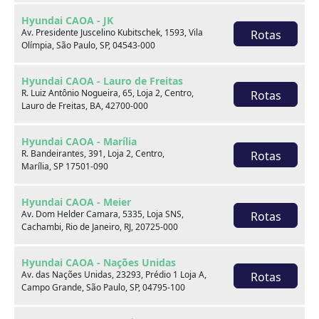
Hyundai CAOA - JK
Av. Presidente Juscelino Kubitschek, 1593, Vila
Rotas
Olímpia, São Paulo, SP, 04543-000
Hyundai CAOA - Lauro de Freitas
R. Luiz Antônio Nogueira, 65, Loja 2, Centro,
Rotas
Lauro de Freitas, BA, 42700-000
Hyundai CAOA - Marília
R. Bandeirantes, 391, Loja 2, Centro,
Rotas
Marília, SP 17501-090
Hyundai CAOA - Meier
Av. Dom Helder Camara, 5335, Loja SNS,
Rotas
GM - Chevrolet ONIX PLUS
Cachambi, Rio de Janeiro, RJ, 20725-000
1.0 TURBO FLEX PREMIER AUTOMÁTICO
Hyundai CAOA - Nações Unidas
Av. das Nações Unidas, 23293, Prédio 1 Loja A,
Rotas
2024
79.500 km
Campo Grande, São Paulo, SP, 04795-100
CAOA Chery | D21 - Goiania