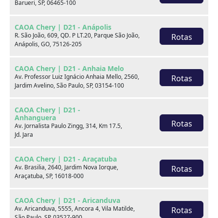
Barueri, SP, 06465-100
CAOA Chery | D21 - Anápolis
R. São João, 609, QD. P LT.20, Parque São João,
Rotas
Anápolis, GO, 75126-205
CAOA Chery | D21 - Anhaia Melo
Av. Professor Luiz Ignácio Anhaia Mello, 2560,
Rotas
Jardim Avelino, São Paulo, SP, 03154-100
CAOA Chery | D21 -
Anhanguera
Rotas
Av. Jornalista Paulo Zingg, 314, Km 17.5,
Jd. Jara
CAOA Chery | D21 - Araçatuba
Av. Brasilia, 2640, Jardim Nova Iorque,
Rotas
Araçatuba, SP, 16018-000
Volkswagen VIRTUS
1.0 200 TSI COMFORTLINE AUTOMÁTICO
CAOA Chery | D21 - Aricanduva
Av. Aricanduva, 5555, Ancora 4, Vila Matilde,
Rotas
2022
47.200 km
São Paulo, SP, 03527-900