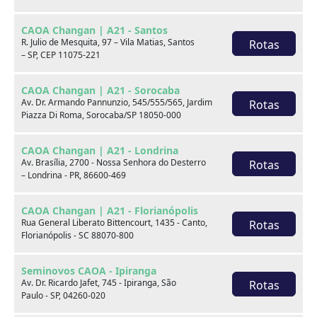
CAOA Changan | A21 - Santos
R. Julio de Mesquita, 97 – Vila Matias, Santos
Rotas
– SP, CEP 11075-221
Hyundai HB20S
1.6 PREMIUM 16V FLEX 4P AUTOMÁTICO
CAOA Changan | A21 - Sorocaba
Av. Dr. Armando Pannunzio, 545/555/565, Jardim
Rotas
Piazza Di Roma, Sorocaba/SP 18050-000
2018
48.000 km
Hyundai CAOA - Barra
CAOA Changan | A21 - Londrina
Av. Brasília, 2700 - Nossa Senhora do Desterro
Rotas
– Londrina - PR, 86600-469
Por:
R$
65.990,00
CAOA Changan | A21 - Florianópolis
Saiba mais
Rua General Liberato Bittencourt, 1435 - Canto,
Rotas
Florianópolis - SC 88070-800
Seminovos CAOA - Ipiranga
Av. Dr. Ricardo Jafet, 745 - Ipiranga, São
Rotas
Paulo - SP, 04260-020