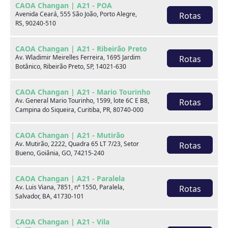
CAOA Changan | A21 - POA
Avenida Ceará, 555 São João, Porto Alegre,
Rotas
RS, 90240-510
CAOA Changan | A21 - Ribeirão Preto
Av. Wladimir Meirelles Ferreira, 1695 Jardim
Rotas
Botânico, Ribeirão Preto, SP, 14021-630
CAOA Changan | A21 - Mario Tourinho
Av. General Mario Tourinho, 1599, lote 6C E B8,
Rotas
Ford KA
Campina do Siqueira, Curitiba, PR, 80740-000
1.5 TI-VCT FLEX TITANIUM AUTOMÁTICO
CAOA Changan | A21 - Mutirão
Av. Mutirão, 2222, Quadra 65 LT 7/23, Setor
2019
72.617 km
Rotas
Bueno, Goiânia, GO, 74215-240
CAOA Chery | D21 - Anápolis
CAOA Changan | A21 - Paralela
Av. Luis Viana, 7851, n° 1550, Paralela,
Rotas
Por:
R$
60.990,00
Salvador, BA, 41730-101
Saiba mais
CAOA Changan | A21 - Vila