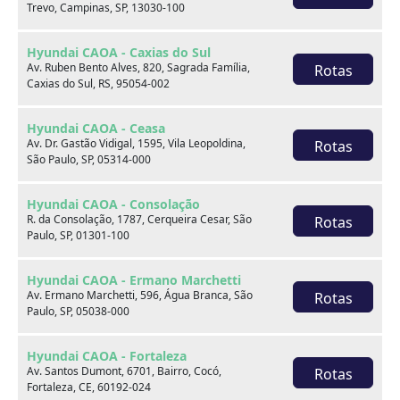
1.0 12V FLEX LIMITED MANUAL
Trevo, Campinas, SP, 13030-100
2023
51.367 km
Hyundai CAOA - Caxias do Sul
Av. Ruben Bento Alves, 820, Sagrada Família,
Rotas
Hyundai CAOA - Barra 2
Caxias do Sul, RS, 95054-002
Hyundai CAOA - Ceasa
Por:
R$
72.990,00
Av. Dr. Gastão Vidigal, 1595, Vila Leopoldina,
Rotas
São Paulo, SP, 05314-000
Saiba mais
Hyundai CAOA - Consolação
R. da Consolação, 1787, Cerqueira Cesar, São
Rotas
Paulo, SP, 01301-100
Hyundai CAOA - Ermano Marchetti
Av. Ermano Marchetti, 596, Água Branca, São
Rotas
Paulo, SP, 05038-000
Hyundai CAOA - Fortaleza
Av. Santos Dumont, 6701, Bairro, Cocó,
Rotas
Fortaleza, CE, 60192-024