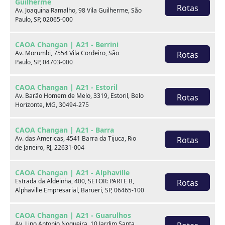
Guilherme
Rotas
Av. Joaquina Ramalho, 98 Vila Guilherme, São
Paulo, SP, 02065-000
CAOA Changan | A21 - Berrini
Av. Morumbi, 7554 Vila Cordeiro, São
Rotas
Paulo, SP, 04703-000
CAOA Changan | A21 - Estoril
Av. Barão Homem de Melo, 3319, Estoril, Belo
Rotas
Horizonte, MG, 30494-275
CAOA Changan | A21 - Barra
Av. das Americas, 4541 Barra da Tijuca, Rio
Rotas
de Janeiro, RJ, 22631-004
CAOA Changan | A21 - Alphaville
Estrada da Aldeinha, 400, SETOR: PARTE B,
Rotas
Hyundai HB20S
Alphaville Empresarial, Barueri, SP, 06465-100
1.0 12V FLEX VISION MANUAL
CAOA Changan | A21 - Guarulhos
Av. Lino Antonio Nogueira, 10 Jardim Santa