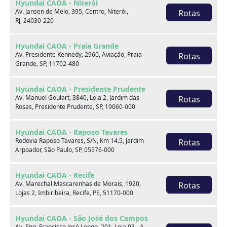
Hyundai CAOA - Niterói
Av. Jansen de Melo, 395, Centro, Niterói,
Rotas
Por:
R$
79.990,00
RJ, 24030-220
Saiba mais
Hyundai CAOA - Praia Grande
Av. Presidente Kennedy, 2960, Aviação, Praia
Rotas
Grande, SP, 11702-480
Hyundai CAOA - Presidente Prudente
Av. Manuel Goulart, 3840, Loja 2, Jardim das
Rotas
Rosas, Presidente Prudente, SP, 19060-000
Hyundai CAOA - Raposo Tavares
Rodovia Raposo Tavares, S/N, Km 14.5, Jardim
Rotas
Arpoador, São Paulo, SP, 05576-000
Hyundai CAOA - Recife
Av. Marechal Mascarenhas de Morais, 1920,
Rotas
Lojas 2, Imbiribeira, Recife, PE, 51170-000
Hyundai CAOA - São José dos Campos
Av. Eng. Francisco José Longo, 201, Loja 03 - A,