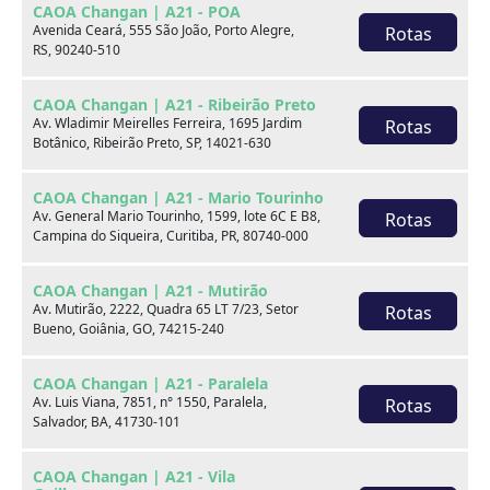
CAOA Changan | A21 - POA
Marca
Avenida Ceará, 555 São João, Porto Alegre,
Rotas
RS, 90240-510
Modelo
CAOA Changan | A21 - Ribeirão Preto
Av. Wladimir Meirelles Ferreira, 1695 Jardim
Rotas
Botânico, Ribeirão Preto, SP, 14021-630
Ver estoque
CAOA Changan | A21 - Mario Tourinho
Av. General Mario Tourinho, 1599, lote 6C E B8,
Rotas
Campina do Siqueira, Curitiba, PR, 80740-000
Escolha por categoria
CAOA Changan | A21 - Mutirão
Av. Mutirão, 2222, Quadra 65 LT 7/23, Setor
Rotas
Bueno, Goiânia, GO, 74215-240
Hatch
CAOA Changan | A21 - Paralela
Av. Luis Viana, 7851, n° 1550, Paralela,
Rotas
Salvador, BA, 41730-101
CAOA Changan | A21 - Vila