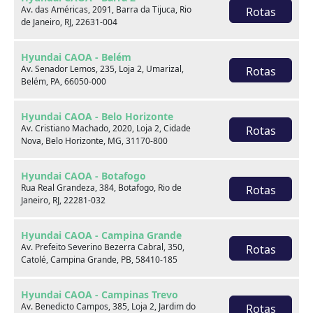
Av. das Américas, 2091, Barra da Tijuca, Rio
Rotas
de Janeiro, RJ, 22631-004
Venda seu usado
Hyundai CAOA - Belém
Av. Senador Lemos, 235, Loja 2, Umarizal,
Rotas
Belém, PA, 66050-000
Hyundai CAOA - Belo Horizonte
Av. Cristiano Machado, 2020, Loja 2, Cidade
Rotas
Nova, Belo Horizonte, MG, 31170-800
Hyundai CAOA - Botafogo
Rua Real Grandeza, 384, Botafogo, Rio de
Rotas
Janeiro, RJ, 22281-032
Hyundai CAOA - Campina Grande
Av. Prefeito Severino Bezerra Cabral, 350,
Rotas
Catolé, Campina Grande, PB, 58410-185
Consórcio
Hyundai CAOA - Campinas Trevo
Av. Benedicto Campos, 385, Loja 2, Jardim do
Rotas