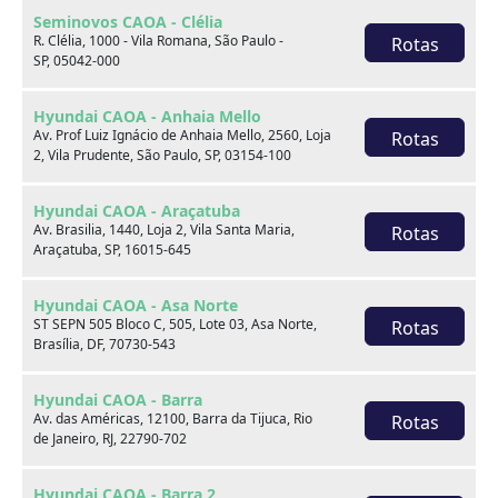
Seminovos CAOA - Clélia
R. Clélia, 1000 - Vila Romana, São Paulo -
Rotas
SP, 05042-000
Hyundai CAOA - Anhaia Mello
Av. Prof Luiz Ignácio de Anhaia Mello, 2560, Loja
Rotas
2, Vila Prudente, São Paulo, SP, 03154-100
Hyundai CAOA - Araçatuba
Sobre nós
Av. Brasilia, 1440, Loja 2, Vila Santa Maria,
Rotas
Araçatuba, SP, 16015-645
Hyundai CAOA - Asa Norte
ST SEPN 505 Bloco C, 505, Lote 03, Asa Norte,
Rotas
Brasília, DF, 70730-543
Hyundai CAOA - Barra
Av. das Américas, 12100, Barra da Tijuca, Rio
Rotas
de Janeiro, RJ, 22790-702
Hyundai CAOA - Barra 2