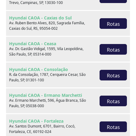
Trevo, Campinas, SP, 13030-100
Hyundai CAOA - Caxias do Sul
Av. Ruben Bento Alves, 820, Sagrada Família,
Rotas
Caxias do Sul, RS, 95054-002
Onde estamos
Hyundai CAOA - Ceasa
Av. Dr. Gastão Vidigal, 1595, Vila Leopoldina,
Rotas
São Paulo, SP, 05314-000
CAOA Changan | A21 - Tatuapé
Hyundai CAOA - Consolação
R. da Consolação, 1787, Cerqueira Cesar, São
Rotas
Paulo, SP, 01301-100
Hyundai CAOA - Ermano Marchetti
CAOA Changan | A21 - Tatuapé
Av. Ermano Marchetti, 596, Água Branca, São
Rotas
Paulo, SP, 05038-000
Endereço:
Hyundai CAOA - Fortaleza
Rua Serra do Japi, 1275 Tatuapé, São Paulo, SP, 03309-
Av. Santos Dumont, 6701, Bairro, Cocó,
Rotas
001
Fortaleza, CE, 60192-024