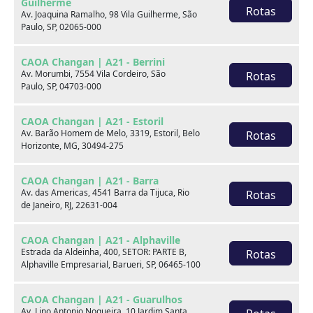
Guilherme
Rotas
Av. Joaquina Ramalho, 98 Vila Guilherme, São
Paulo, SP, 02065-000
CAOA Changan | A21 - Berrini
Av. Morumbi, 7554 Vila Cordeiro, São
Rotas
Paulo, SP, 04703-000
Seminovos em destaque
CAOA Changan | A21 - Estoril
Av. Barão Homem de Melo, 3319, Estoril, Belo
Rotas
Horizonte, MG, 30494-275
CAOA Changan | A21 - Barra
Av. das Americas, 4541 Barra da Tijuca, Rio
Rotas
de Janeiro, RJ, 22631-004
CAOA Changan | A21 - Alphaville
Estrada da Aldeinha, 400, SETOR: PARTE B,
Rotas
Alphaville Empresarial, Barueri, SP, 06465-100
CAOA Changan | A21 - Guarulhos
Av. Lino Antonio Nogueira, 10 Jardim Santa