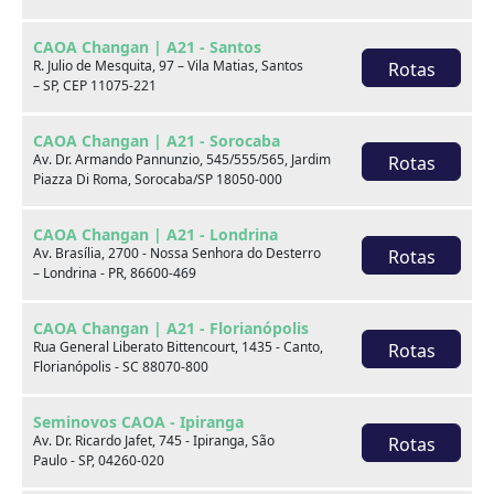
CAOA Changan | A21 - Santos
R. Julio de Mesquita, 97 – Vila Matias, Santos
Rotas
– SP, CEP 11075-221
CAOA Changan | A21 - Sorocaba
Av. Dr. Armando Pannunzio, 545/555/565, Jardim
Rotas
Piazza Di Roma, Sorocaba/SP 18050-000
BYD
CAOA Chery
CAOA Changan | A21 - Londrina
Av. Brasília, 2700 - Nossa Senhora do Desterro
Rotas
– Londrina - PR, 86600-469
CAOA Changan | A21 - Florianópolis
Rua General Liberato Bittencourt, 1435 - Canto,
Rotas
Destaques
Florianópolis - SC 88070-800
Seminovos CAOA - Ipiranga
Av. Dr. Ricardo Jafet, 745 - Ipiranga, São
Rotas
Paulo - SP, 04260-020