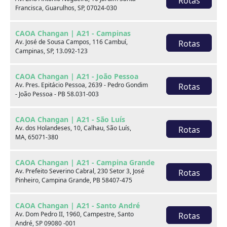
Rotas
Francisca, Guarulhos, SP, 07024-030
xxx
CAOA Changan | A21 - Campinas
xxx
Av. José de Sousa Campos, 116 Cambuí,
Rotas
Campinas, SP, 13.092-123
xxx
CAOA Changan | A21 - João Pessoa
xxxxxx/xxxxxx
xxxxxx/xxxxxx
Av. Pres. Epitácio Pessoa, 2639 - Pedro Gondim
Rotas
- João Pessoa - PB 58.031-003
xxx
xxx
CAOA Changan | A21 - São Luís
Av. dos Holandeses, 10, Calhau, São Luís,
Rotas
MA, 65071-380
CAOA Changan | A21 - Campina Grande
Av. Prefeito Severino Cabral, 230 Setor 3, José
Rotas
Pinheiro, Campina Grande, PB 58407-475
Consulte por marca
CAOA Changan | A21 - Santo André
Av. Dom Pedro II, 1960, Campestre, Santo
Rotas
André, SP 09080 -001