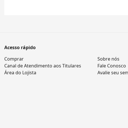
Acesso rápido
Comprar
Sobre nós
Canal de Atendimento aos Titulares
Fale Conosco
Área do Lojista
Avalie seu se