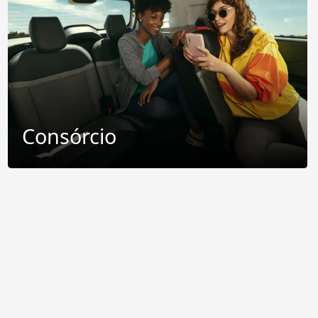
Consórcio