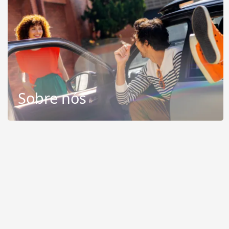
Sobre nós