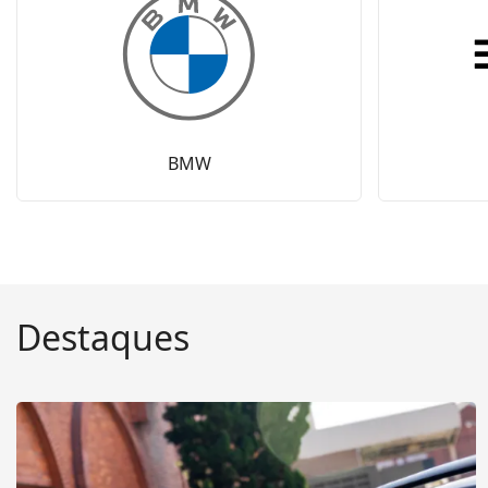
BMW
Destaques