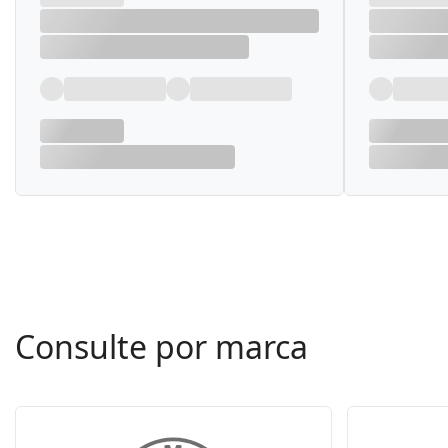
xxx
xxx
xxx
xxx
xxxxxx/xxxxxx
xxxxxx/xxxxxx
xxxxxx/
xxx
xxx
xxx
xxx
Consulte por marca