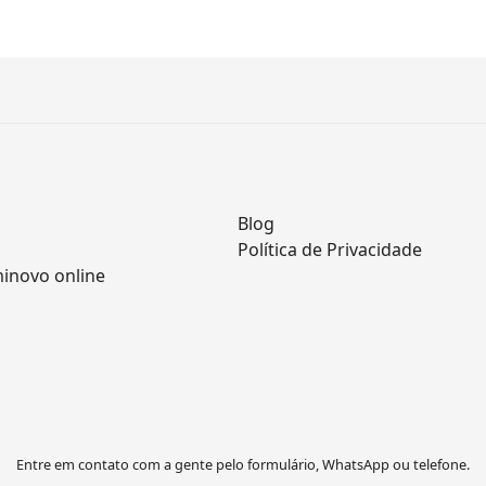
Blog
Política de Privacidade
minovo online
Entre em contato com a gente pelo formulário, WhatsApp ou telefone.