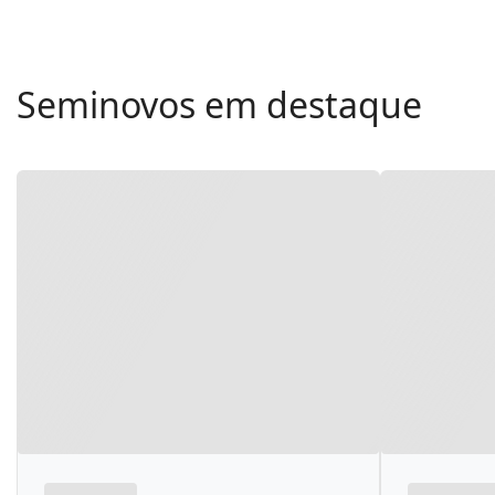
Seminovos em destaque
xxx
xxx