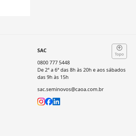
SAC
Topo
0800 777 5448
De 2ª a 6ª das 8h às 20h e aos sábados
das 9h às 15h
sac.seminovos@caoa.com.br