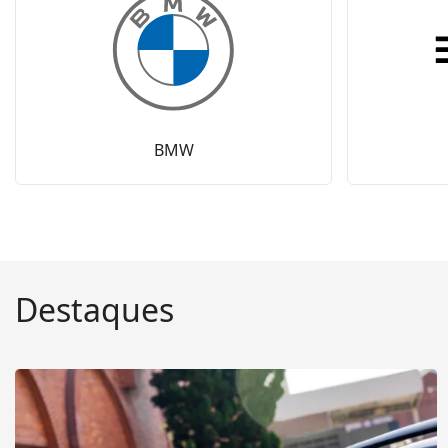
BMW
Destaques