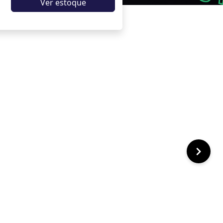
Ver estoque