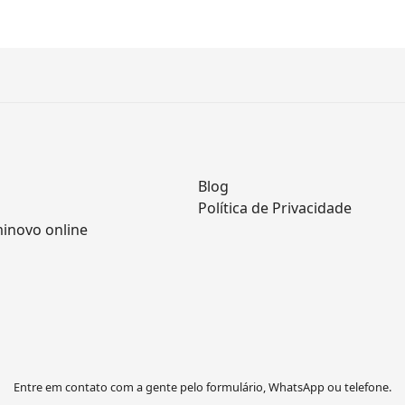
Blog
Política de Privacidade
minovo online
Entre em contato com a gente pelo formulário, WhatsApp ou telefone.