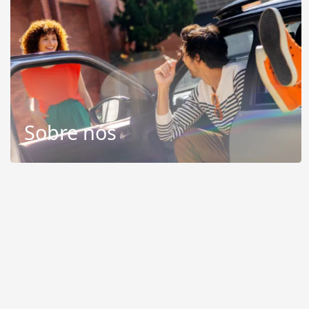
Sobre nós