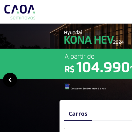
Carros