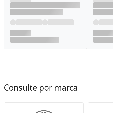
xxx
xxx
xxx
xxx
xxxxxx/xxxxxx
xxxxxx/xxxxxx
xxxxxx/
xxx
xxx
xxx
xxx
Consulte por marca