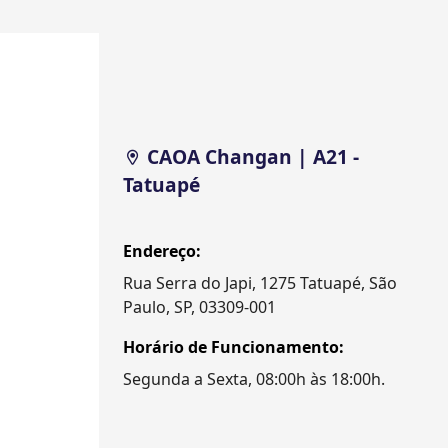
CAOA Changan | A21 -
Tatuapé
Endereço:
Rua Serra do Japi, 1275 Tatuapé, São
Paulo, SP, 03309-001
Horário de Funcionamento:
Segunda a Sexta, 08:00h às 18:00h.