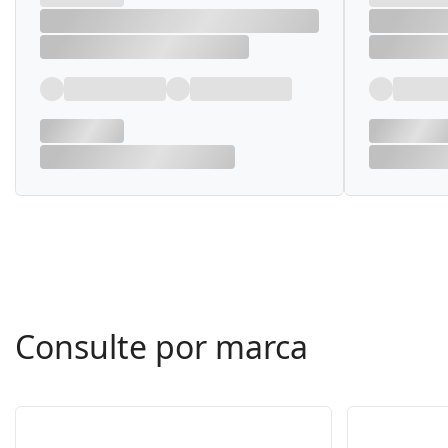
xxx
xxx
xxx
xxx
xxxxxx/xxxxxx
xxxxxx/xxxxxx
xxxxxx/
xxx
xxx
xxx
xxx
Consulte por marca