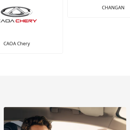
CHANGAN
CAOA Chery