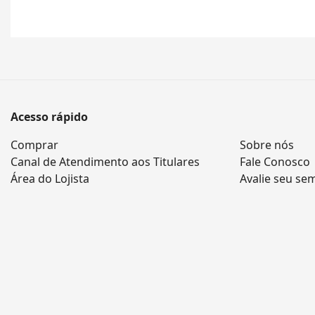
Acesso rápido
Comprar
Sobre nós
Canal de Atendimento aos Titulares
Fale Conosco
Área do Lojista
Avalie seu se