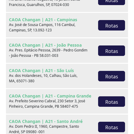
Rotas
Francisca, Guarulhos, SP, 07024-030
xxx
CAOA Changan | A21 - Campinas
xxx
Av. José de Sousa Campos, 116 Cambuí,
Rotas
Campinas, SP, 13.092-123
xxx
CAOA Changan | A21 - João Pessoa
xxxxxx/xxxxxx
xxxxxx/xxxxxx
Av. Pres. Epitácio Pessoa, 2639 - Pedro Gondim
Rotas
- João Pessoa - PB 58.031-003
xxx
xxx
CAOA Changan | A21 - São Luís
Av. dos Holandeses, 10, Calhau, São Luís,
Rotas
MA, 65071-380
CAOA Changan | A21 - Campina Grande
Av. Prefeito Severino Cabral, 230 Setor 3, José
Rotas
Pinheiro, Campina Grande, PB 58407-475
Consulte por marca
CAOA Changan | A21 - Santo André
Av. Dom Pedro II, 1960, Campestre, Santo
Rotas
André, SP 09080 -001