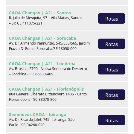
CAOA Changan | A21 - Santos
R. Julio de Mesquita, 97 – Vila Matias, Santos
Rotas
– SP, CEP 11075-221
CAOA Changan | A21 - Sorocaba
Av. Dr. Armando Pannunzio, 545/555/565, Jardim
Rotas
Piazza Di Roma, Sorocaba/SP 18050-000
BMW
BYD
CAOA Changan | A21 - Londrina
Av. Brasília, 2700 - Nossa Senhora do Desterro
Rotas
– Londrina - PR, 86600-469
CAOA Changan | A21 - Florianópolis
Rua General Liberato Bittencourt, 1435 - Canto,
Rotas
Destaques
Florianópolis - SC 88070-800
Seminovos CAOA - Ipiranga
Av. Dr. Ricardo Jafet, 745 - Ipiranga, São
Rotas
Paulo - SP, 04260-020