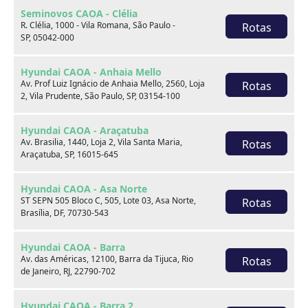
Seminovos CAOA - Clélia
R. Clélia, 1000 - Vila Romana, São Paulo -
Rotas
SP, 05042-000
Hyundai CAOA - Anhaia Mello
Av. Prof Luiz Ignácio de Anhaia Mello, 2560, Loja
Rotas
2, Vila Prudente, São Paulo, SP, 03154-100
Hyundai CAOA - Araçatuba
Sobre nós
Av. Brasilia, 1440, Loja 2, Vila Santa Maria,
Rotas
Araçatuba, SP, 16015-645
Hyundai CAOA - Asa Norte
ST SEPN 505 Bloco C, 505, Lote 03, Asa Norte,
Rotas
Brasília, DF, 70730-543
Hyundai CAOA - Barra
Av. das Américas, 12100, Barra da Tijuca, Rio
Rotas
de Janeiro, RJ, 22790-702
Hyundai CAOA - Barra 2