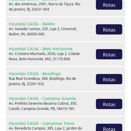
Av. das Américas, 2091, Barra da Tijuca, Rio
Rotas
de Janeiro, RJ, 22631-004
Venda seu usado
Hyundai CAOA - Belém
Av. Senador Lemos, 235, Loja 2, Umarizal,
Rotas
Belém, PA, 66050-000
Hyundai CAOA - Belo Horizonte
Av. Cristiano Machado, 2020, Loja 2, Cidade
Rotas
Nova, Belo Horizonte, MG, 31170-800
Hyundai CAOA - Botafogo
Rua Real Grandeza, 384, Botafogo, Rio de
Rotas
Janeiro, RJ, 22281-032
Hyundai CAOA - Campina Grande
Av. Prefeito Severino Bezerra Cabral, 350,
Rotas
Catolé, Campina Grande, PB, 58410-185
Consórcio
Hyundai CAOA - Campinas Trevo
Av. Benedicto Campos, 385, Loja 2, Jardim do
Rotas