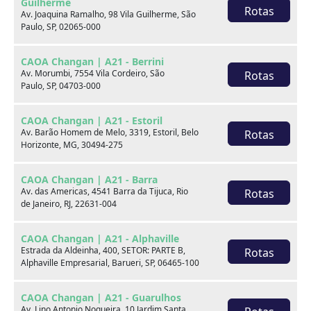
Guilherme
Rotas
Av. Joaquina Ramalho, 98 Vila Guilherme, São
Paulo, SP, 02065-000
CAOA Changan | A21 - Berrini
Av. Morumbi, 7554 Vila Cordeiro, São
Rotas
Paulo, SP, 04703-000
Seminovos em destaque
CAOA Changan | A21 - Estoril
Av. Barão Homem de Melo, 3319, Estoril, Belo
Rotas
Horizonte, MG, 30494-275
CAOA Changan | A21 - Barra
Av. das Americas, 4541 Barra da Tijuca, Rio
Rotas
de Janeiro, RJ, 22631-004
CAOA Changan | A21 - Alphaville
Estrada da Aldeinha, 400, SETOR: PARTE B,
Rotas
Alphaville Empresarial, Barueri, SP, 06465-100
CAOA Changan | A21 - Guarulhos
Av. Lino Antonio Nogueira, 10 Jardim Santa