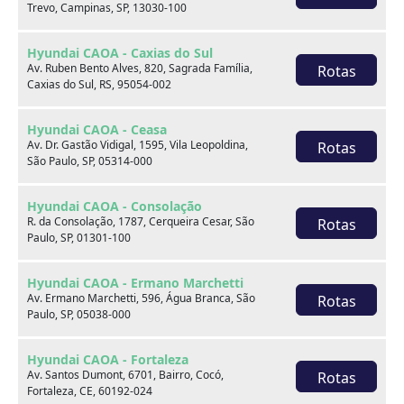
Trevo, Campinas, SP, 13030-100
Hyundai CAOA - Caxias do Sul
Av. Ruben Bento Alves, 820, Sagrada Família,
Rotas
Caxias do Sul, RS, 95054-002
Onde estamos
Hyundai CAOA - Ceasa
Av. Dr. Gastão Vidigal, 1595, Vila Leopoldina,
Rotas
São Paulo, SP, 05314-000
CAOA Changan | A21 - Tatuapé
Hyundai CAOA - Consolação
R. da Consolação, 1787, Cerqueira Cesar, São
Rotas
Paulo, SP, 01301-100
Hyundai CAOA - Ermano Marchetti
CAOA Changan | A21 - Tatuapé
Av. Ermano Marchetti, 596, Água Branca, São
Rotas
Paulo, SP, 05038-000
Endereço:
Hyundai CAOA - Fortaleza
Rua Serra do Japi, 1275 Tatuapé, São Paulo, SP, 03309-
Av. Santos Dumont, 6701, Bairro, Cocó,
Rotas
001
Fortaleza, CE, 60192-024