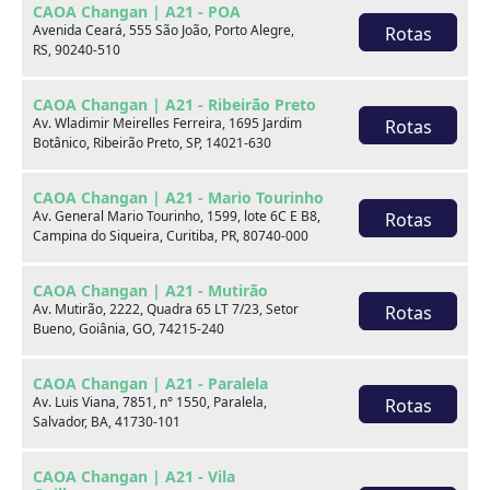
CAOA Changan | A21 - POA
Marca
Avenida Ceará, 555 São João, Porto Alegre,
Rotas
RS, 90240-510
Modelo
CAOA Changan | A21 - Ribeirão Preto
Av. Wladimir Meirelles Ferreira, 1695 Jardim
Rotas
Botânico, Ribeirão Preto, SP, 14021-630
Ver estoque
CAOA Changan | A21 - Mario Tourinho
Av. General Mario Tourinho, 1599, lote 6C E B8,
Rotas
Campina do Siqueira, Curitiba, PR, 80740-000
Escolha por categoria
CAOA Changan | A21 - Mutirão
Av. Mutirão, 2222, Quadra 65 LT 7/23, Setor
Rotas
Bueno, Goiânia, GO, 74215-240
Hatch
CAOA Changan | A21 - Paralela
Av. Luis Viana, 7851, n° 1550, Paralela,
Rotas
Salvador, BA, 41730-101
CAOA Changan | A21 - Vila