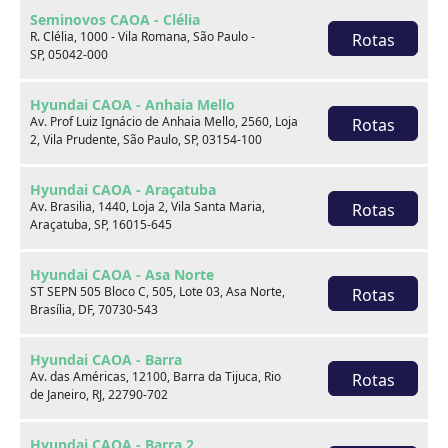
RESERVAMOS NO DIREITO DE POSSÍVEIS ERROS DE
Seminovos CAOA - Clélia
R. Clélia, 1000 - Vila Romana, São Paulo -
Rotas
DIGITAÇÃO. NOS RESERVAMOS NO DIREITO DE
SP, 05042-000
POSSÍVEIS ALTERAÇÕES DE PREÇO SEM PRÉVIA
COMUNICAÇÃO.*****
Hyundai CAOA - Anhaia Mello
Av. Prof Luiz Ignácio de Anhaia Mello, 2560, Loja
Rotas
2, Vila Prudente, São Paulo, SP, 03154-100
Você pode gostar de
Hyundai CAOA - Araçatuba
Av. Brasilia, 1440, Loja 2, Vila Santa Maria,
Rotas
Araçatuba, SP, 16015-645
Hyundai CAOA - Asa Norte
ST SEPN 505 Bloco C, 505, Lote 03, Asa Norte,
Rotas
Brasília, DF, 70730-543
Hyundai CAOA - Barra
Av. das Américas, 12100, Barra da Tijuca, Rio
Rotas
de Janeiro, RJ, 22790-702
Hyundai CAOA - Barra 2