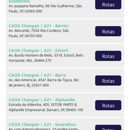
Guilherme
Rotas
Av. Joaquina Ramalho, 98 Vila Guilherme, São
Final da placa
Paulo, SP, 02065-000
G98
CAOA Changan | A21 - Berrini
Fale com um especialista:
Av. Morumbi, 7554 Vila Cordeiro, São
Rotas
Paulo, SP, 04703-000
Receba contato
CAOA Changan | A21 - Estoril
Av. Barão Homem de Melo, 3319, Estoril, Belo
Rotas
WhatsApp
Horizonte, MG, 30494-275
CAOA Changan | A21 - Barra
Telefones
Av. das Americas, 4541 Barra da Tijuca, Rio
Rotas
de Janeiro, RJ, 22631-004
Compartilhe:
CAOA Changan | A21 - Alphaville
Estrada da Aldeinha, 400, SETOR: PARTE B,
Opcionais
Rotas
Alphaville Empresarial, Barueri, SP, 06465-100
Airbag duplo
Ar condicionado
CAOA Changan | A21 - Guarulhos
Av. Lino Antonio Nogueira, 10 Jardim Santa