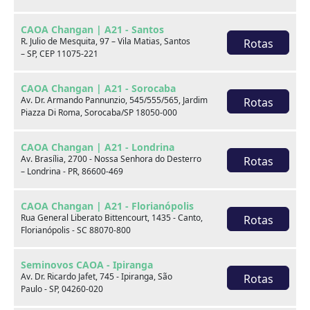
Chave com sensor
Sensor de
CAOA Changan | A21 - Santos
aproximação
estacionamento traseiro
R. Julio de Mesquita, 97 – Vila Matias, Santos
Rotas
– SP, CEP 11075-221
Observações
CAOA Changan | A21 - Sorocaba
Av. Dr. Armando Pannunzio, 545/555/565, Jardim
Rotas
Piazza Di Roma, Sorocaba/SP 18050-000
***** CAOA O MELHOR LUGAR PARA COMPRAR SEU
VEICULO NOVO OU SEMINOVO VENHAM NOS
CAOA Changan | A21 - Londrina
VISITAR!!! VEÍCULOS EM ÓTIMO ESTADO COM
Av. Brasília, 2700 - Nossa Senhora do Desterro
Rotas
– Londrina - PR, 86600-469
GARANTIA E PROCEDÊNCIA CAOA, LAUDO CAUTELAR
APROVADO POR EMPRESA PARCEIRA. TEMOS
FINANCIAMENTO COM OS MELHORES BANCOS E AS
CAOA Changan | A21 - Florianópolis
Rua General Liberato Bittencourt, 1435 - Canto,
Rotas
MELHORES TAXAS, SUJEITO APROVAÇÃO DA
Florianópolis - SC 88070-800
FINANCEIRA, TEMOS CONSÓRCIO PRÓPRIO. VEÍCULO
EM EXPOSIÇÃO NA CAOA SEMINOVOS O MELHOR
Seminovos CAOA - Ipiranga
NEGÓCIO. OS VALORES SÃO PARA VENDAS NO ESTADO
Av. Dr. Ricardo Jafet, 745 - Ipiranga, São
Rotas
DE ORIGEM DO VEÍCULO, VENDAS PARA OUTRO
Paulo - SP, 04260-020
ESTADO FAVOR VERIFICAR CONDIÇÕES. NOS