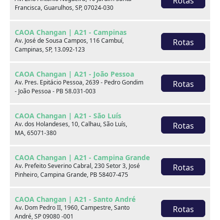
Rotas
Banco do motorista com
Francisca, Guarulhos, SP, 07024-030
Bancos de couro
ajuste de altura
CAOA Changan | A21 - Campinas
Computador de bordo
Freio ABS
Av. José de Sousa Campos, 116 Cambuí,
Rotas
Campinas, SP, 13.092-123
Retrovisores elétricos
Rodas de liga leve
CAOA Changan | A21 - João Pessoa
Teto solar
Travas elétricas
Av. Pres. Epitácio Pessoa, 2639 - Pedro Gondim
Rotas
- João Pessoa - PB 58.031-003
Volante com Regulagem
Vidros elétricos
de Altura
CAOA Changan | A21 - São Luís
Av. dos Holandeses, 10, Calhau, São Luís,
Rotas
Bluetooth
Câmera de Ré
MA, 65071-380
Entrada USB
Direção Elétrica
CAOA Changan | A21 - Campina Grande
Av. Prefeito Severino Cabral, 230 Setor 3, José
Kit Multimídia
Botão Start/Stop
Rotas
Pinheiro, Campina Grande, PB 58407-475
Câmbio Borboleta
Chave Reserva
CAOA Changan | A21 - Santo André
Alerta de pressão dos
Av. Dom Pedro II, 1960, Campestre, Santo
Rotas
Volante Multifuncional
André, SP 09080 -001
pneus