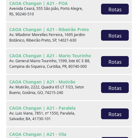
CAOA Changan | A21 - POA
Avenida Ceará, 555 São João, Porto Alegre,
Rotas
RS, 90240-510
CAOA Changan | A21 - Ribeirão Preto
Av. Wladimir Meirelles Ferreira, 1695 Jardim
Rotas
Botânico, Ribeirão Preto, SP, 14021-630
CAOA Changan | A21 - Mario Tourinho
Av. General Mario Tourinho, 1599, lote 6C E B8,
Rotas
Peugeot 208
Campina do Siqueira, Curitiba, PR, 80740-000
1.0 TURBO 200 FLEX STYLE CVT
CAOA Changan | A21 - Mutirão
Seminovos CAOA - Clélia
Av. Mutirão, 2222, Quadra 65 LT 7/23, Setor
Rotas
Bueno, Goiânia, GO, 74215-240
Por:
R$
82.990,00
CAOA Changan | A21 - Paralela
Av. Luis Viana, 7851, n° 1550, Paralela,
Rotas
Salvador, BA, 41730-101
Ano
Km
Câmbio
Cor
24/24
78.785
Automatico
Cinza
CAOA Changan | A21 - Vila