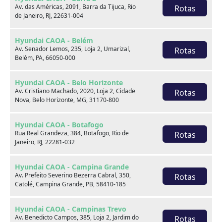
Av. das Américas, 2091, Barra da Tijuca, Rio
Rotas
de Janeiro, RJ, 22631-004
Hyundai CAOA - Belém
Av. Senador Lemos, 235, Loja 2, Umarizal,
Rotas
Belém, PA, 66050-000
Hyundai HB20
1.0 TGDI FLEX COMFORT AUTOMÁTICO
Hyundai CAOA - Belo Horizonte
Av. Cristiano Machado, 2020, Loja 2, Cidade
Rotas
Nova, Belo Horizonte, MG, 31170-800
2023
67.777 km
Hyundai CAOA - Niterói
Hyundai CAOA - Botafogo
Rua Real Grandeza, 384, Botafogo, Rio de
Rotas
Janeiro, RJ, 22281-032
Por:
R$
78.990,00
Hyundai CAOA - Campina Grande
Saiba mais
Av. Prefeito Severino Bezerra Cabral, 350,
Rotas
Catolé, Campina Grande, PB, 58410-185
Hyundai CAOA - Campinas Trevo
Av. Benedicto Campos, 385, Loja 2, Jardim do
Rotas