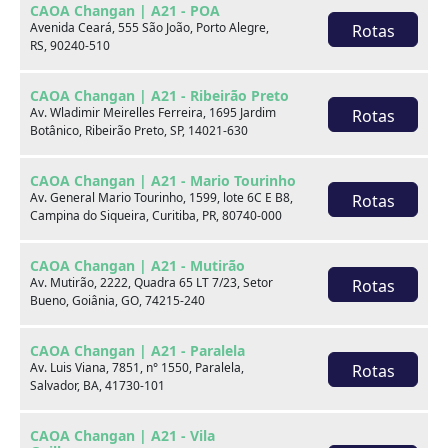
CAOA Changan | A21 - POA
Avenida Ceará, 555 São João, Porto Alegre,
Rotas
RS, 90240-510
CAOA Changan | A21 - Ribeirão Preto
Av. Wladimir Meirelles Ferreira, 1695 Jardim
Rotas
Botânico, Ribeirão Preto, SP, 14021-630
CAOA Changan | A21 - Mario Tourinho
Av. General Mario Tourinho, 1599, lote 6C E B8,
Rotas
Jeep COMPASS
Campina do Siqueira, Curitiba, PR, 80740-000
1.3 T270 TURBO FLEX LONGITUDE AT6
CAOA Changan | A21 - Mutirão
Hyundai CAOA - Barra
Av. Mutirão, 2222, Quadra 65 LT 7/23, Setor
Rotas
Bueno, Goiânia, GO, 74215-240
Por:
R$
119.990,00
CAOA Changan | A21 - Paralela
Av. Luis Viana, 7851, n° 1550, Paralela,
Rotas
Salvador, BA, 41730-101
Ano
Km
Câmbio
Cor
22/22
54.997
Automatico
Cinza
CAOA Changan | A21 - Vila