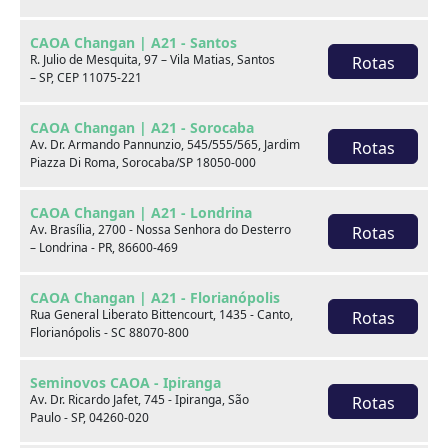
de Altura
CAOA Changan | A21 - Santos
MP3 Player
Bluetooth
R. Julio de Mesquita, 97 – Vila Matias, Santos
Rotas
– SP, CEP 11075-221
Comando de Som no
Câmera de Ré
Volante
CAOA Changan | A21 - Sorocaba
Av. Dr. Armando Pannunzio, 545/555/565, Jardim
Rotas
Entrada USB
Direção Elétrica
Piazza Di Roma, Sorocaba/SP 18050-000
Kit Multimídia
Farol de LED
CAOA Changan | A21 - Londrina
Fixação cadeira para
Av. Brasília, 2700 - Nossa Senhora do Desterro
Rotas
Controle de Estabilidade
– Londrina - PR, 86600-469
criança
Integração com
CAOA Changan | A21 - Florianópolis
Piloto Automático
SmartPhones
Rua General Liberato Bittencourt, 1435 - Canto,
Rotas
Florianópolis - SC 88070-800
Volante Multifuncional
Airbag Lateral
Seminovos CAOA - Ipiranga
Airbag de Cortina
6 Airbags
Av. Dr. Ricardo Jafet, 745 - Ipiranga, São
Rotas
Paulo - SP, 04260-020