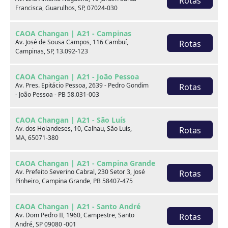
Rotas
Ar condicionado
Ar quente
Francisca, Guarulhos, SP, 07024-030
Banco do motorista com
Computador de bordo
CAOA Changan | A21 - Campinas
ajuste de altura
Av. José de Sousa Campos, 116 Cambuí,
Rotas
Campinas, SP, 13.092-123
Controle automático de
Controle de tração
velocidade
CAOA Changan | A21 - João Pessoa
Av. Pres. Epitácio Pessoa, 2639 - Pedro Gondim
Rotas
Encosto de cabeça
- João Pessoa - PB 58.031-003
Desembaçador traseiro
traseiro
CAOA Changan | A21 - São Luís
Freio ABS
Limpador traseiro
Av. dos Holandeses, 10, Calhau, São Luís,
Rotas
MA, 65071-380
Porta-copos
Retrovisores elétricos
CAOA Changan | A21 - Campina Grande
Rodas de liga leve
Sensor de chuva
Av. Prefeito Severino Cabral, 230 Setor 3, José
Rotas
Pinheiro, Campina Grande, PB 58407-475
Sensor de
Travas elétricas
estacionamento
CAOA Changan | A21 - Santo André
Av. Dom Pedro II, 1960, Campestre, Santo
Rotas
Volante com Regulagem
Vidros elétricos
André, SP 09080 -001