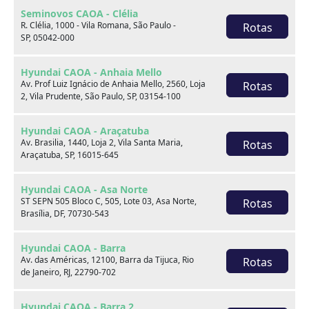
Observações
Seminovos CAOA - Clélia
R. Clélia, 1000 - Vila Romana, São Paulo -
Rotas
SP, 05042-000
VENHA APROVEITAR ESSA OFERTA FANTÁSTICA.* AQUI
NA UNIDADE HYUNDAI CAOA PEDRA DE ITAÚNA*
Hyundai CAOA - Anhaia Mello
AVENIDA DAS AMÉRICAS, 12100 - BARRA DA TIJUCA, RIO
Av. Prof Luiz Ignácio de Anhaia Mello, 2560, Loja
Rotas
DE JANEIRO.* TEL.(21) 3572-9250OBS: CONDIÇÕES
2, Vila Prudente, São Paulo, SP, 03154-100
IMPERDÍVEIS PARA PAGAMENTO A VISTA - ACEITAMOS
SEU USADO NA TROCA - CONSULTENOSSOS
Hyundai CAOA - Araçatuba
Av. Brasilia, 1440, Loja 2, Vila Santa Maria,
Rotas
CONSULTORES NOS RESERVAMOS A POSSIVEIS ERROS
Araçatuba, SP, 16015-645
DE DIGITAÇÃO E FOTOS MERAMENTE ILUSTRATIVA
Hyundai CAOA - Asa Norte
ST SEPN 505 Bloco C, 505, Lote 03, Asa Norte,
Rotas
Brasília, DF, 70730-543
Você pode gostar de
Hyundai CAOA - Barra
Av. das Américas, 12100, Barra da Tijuca, Rio
Rotas
de Janeiro, RJ, 22790-702
Hyundai CAOA - Barra 2