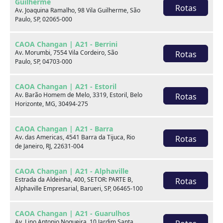
Guilherme
Rotas
Av. Joaquina Ramalho, 98 Vila Guilherme, São
Final da placa
Paulo, SP, 02065-000
F38
CAOA Changan | A21 - Berrini
Fale com um especialista:
Av. Morumbi, 7554 Vila Cordeiro, São
Rotas
Paulo, SP, 04703-000
Receba contato
CAOA Changan | A21 - Estoril
Av. Barão Homem de Melo, 3319, Estoril, Belo
Rotas
WhatsApp
Horizonte, MG, 30494-275
CAOA Changan | A21 - Barra
Telefones
Av. das Americas, 4541 Barra da Tijuca, Rio
Rotas
de Janeiro, RJ, 22631-004
Compartilhe:
CAOA Changan | A21 - Alphaville
Opcionais
Estrada da Aldeinha, 400, SETOR: PARTE B,
Rotas
Alphaville Empresarial, Barueri, SP, 06465-100
Airbag duplo
Alarme
CAOA Changan | A21 - Guarulhos
Av. Lino Antonio Nogueira, 10 Jardim Santa