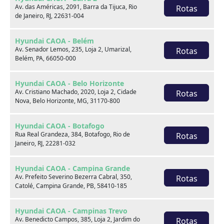
Av. das Américas, 2091, Barra da Tijuca, Rio
Rotas
de Janeiro, RJ, 22631-004
Hyundai CAOA - Belém
Av. Senador Lemos, 235, Loja 2, Umarizal,
Rotas
Belém, PA, 66050-000
Hyundai CAOA - Belo Horizonte
Av. Cristiano Machado, 2020, Loja 2, Cidade
Rotas
Nova, Belo Horizonte, MG, 31170-800
Nissan KICKS
1.6 16V FLEXSTART S 4P MANUAL
Hyundai CAOA - Botafogo
Rua Real Grandeza, 384, Botafogo, Rio de
Rotas
Janeiro, RJ, 22281-032
2018
44.551 km
Hyundai CAOA - Ceasa
Hyundai CAOA - Campina Grande
Av. Prefeito Severino Bezerra Cabral, 350,
Rotas
Catolé, Campina Grande, PB, 58410-185
Por:
R$
72.990,00
Hyundai CAOA - Campinas Trevo
Saiba mais
Av. Benedicto Campos, 385, Loja 2, Jardim do
Rotas