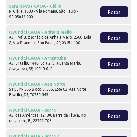
Seminovos CAOA - Clélia
R. Clélia, 1000 - Vila Romana, São Paulo -
Rotas
SP, 05042-000
Hyundai CAOA - Anhaia Mello
Av. Prof Luiz Ignácio de Anhaia Mello, 2560, Loja
Rotas
2, Vila Prudente, São Paulo, SP, 03154-100
Hyundai CAOA - Araçatuba
Sobre nós
Av. Brasilia, 1440, Loja 2, Vila Santa Maria,
Rotas
Araçatuba, SP, 16015-645
Hyundai CAOA - Asa Norte
ST SEPN 505 Bloco C, 505, Lote 03, Asa Norte,
Rotas
Brasília, DF, 70730-543
Hyundai CAOA - Barra
Av. das Américas, 12100, Barra da Tijuca, Rio
Rotas
de Janeiro, RJ, 22790-702
Hyundai CAOA - Barra 2