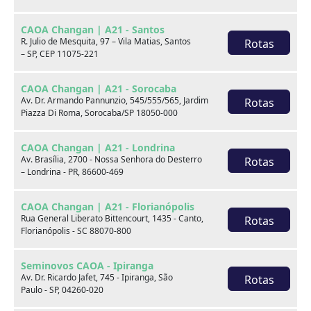
CAOA Changan | A21 - Santos
R. Julio de Mesquita, 97 – Vila Matias, Santos
Rotas
– SP, CEP 11075-221
CAOA Changan | A21 - Sorocaba
Av. Dr. Armando Pannunzio, 545/555/565, Jardim
Rotas
Piazza Di Roma, Sorocaba/SP 18050-000
BYD
CAOA Chery
CAOA Changan | A21 - Londrina
Av. Brasília, 2700 - Nossa Senhora do Desterro
Rotas
– Londrina - PR, 86600-469
CAOA Changan | A21 - Florianópolis
Rua General Liberato Bittencourt, 1435 - Canto,
Rotas
Destaques
Florianópolis - SC 88070-800
Seminovos CAOA - Ipiranga
Av. Dr. Ricardo Jafet, 745 - Ipiranga, São
Rotas
Paulo - SP, 04260-020