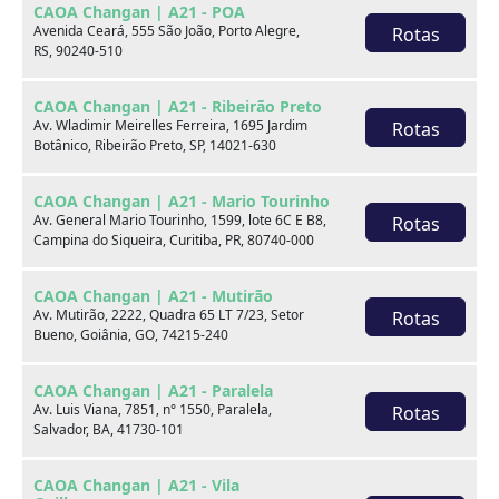
CAOA Changan | A21 - POA
Marca
Avenida Ceará, 555 São João, Porto Alegre,
Rotas
RS, 90240-510
Modelo
CAOA Changan | A21 - Ribeirão Preto
Av. Wladimir Meirelles Ferreira, 1695 Jardim
Rotas
Botânico, Ribeirão Preto, SP, 14021-630
Ver estoque
CAOA Changan | A21 - Mario Tourinho
Av. General Mario Tourinho, 1599, lote 6C E B8,
Rotas
Campina do Siqueira, Curitiba, PR, 80740-000
Escolha por categoria
CAOA Changan | A21 - Mutirão
Av. Mutirão, 2222, Quadra 65 LT 7/23, Setor
Rotas
Bueno, Goiânia, GO, 74215-240
Hatch
CAOA Changan | A21 - Paralela
Av. Luis Viana, 7851, n° 1550, Paralela,
Rotas
Salvador, BA, 41730-101
CAOA Changan | A21 - Vila