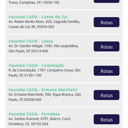
Trevo, Campinas, SP, 13030-100
Hyundai CAOA - Caxias do Sul
Av. Ruben Bento Alves, 820, Sagrada Família,
Rotas
Caxias do Sul, RS, 95054-002
Onde estamos
Hyundai CAOA - Ceasa
Av. Dr. Gastão Vidigal, 1595, Vila Leopoldina,
Rotas
São Paulo, SP, 05314-000
CAOA Changan | A21 - Tatuapé
Hyundai CAOA - Consolação
R. da Consolação, 1787, Cerqueira Cesar, São
Rotas
Paulo, SP, 01301-100
Hyundai CAOA - Ermano Marchetti
CAOA Changan | A21 - Tatuapé
Av. Ermano Marchetti, 596, Água Branca, São
Rotas
Paulo, SP, 05038-000
Endereço:
Hyundai CAOA - Fortaleza
Rua Serra do Japi, 1275 Tatuapé, São Paulo, SP, 03309-
Av. Santos Dumont, 6701, Bairro, Cocó,
Rotas
001
Fortaleza, CE, 60192-024