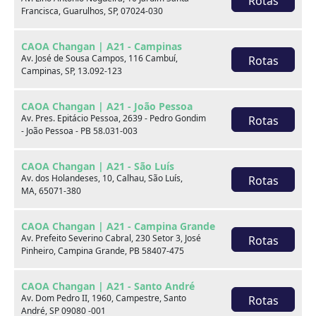
Rotas
Francisca, Guarulhos, SP, 07024-030
xxx
CAOA Changan | A21 - Campinas
xxx
Av. José de Sousa Campos, 116 Cambuí,
Rotas
Campinas, SP, 13.092-123
xxx
CAOA Changan | A21 - João Pessoa
xxxxxx/xxxxxx
xxxxxx/xxxxxx
Av. Pres. Epitácio Pessoa, 2639 - Pedro Gondim
Rotas
- João Pessoa - PB 58.031-003
xxx
xxx
CAOA Changan | A21 - São Luís
Av. dos Holandeses, 10, Calhau, São Luís,
Rotas
MA, 65071-380
CAOA Changan | A21 - Campina Grande
Av. Prefeito Severino Cabral, 230 Setor 3, José
Rotas
Pinheiro, Campina Grande, PB 58407-475
Consulte por marca
CAOA Changan | A21 - Santo André
Av. Dom Pedro II, 1960, Campestre, Santo
Rotas
André, SP 09080 -001