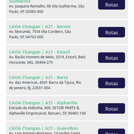
Guilherme
Rotas
Av. Joaquina Ramalho, 98 Vila Guilherme, São
Paulo, SP, 02065-000
CAOA Changan | A21 - Berrini
Av. Morumbi, 7554 Vila Cordeiro, São
Rotas
Paulo, SP, 04703-000
Seminovos em destaque
CAOA Changan | A21 - Estoril
Av. Barão Homem de Melo, 3319, Estoril, Belo
Rotas
Horizonte, MG, 30494-275
CAOA Changan | A21 - Barra
Av. das Americas, 4541 Barra da Tijuca, Rio
Rotas
de Janeiro, RJ, 22631-004
CAOA Changan | A21 - Alphaville
Estrada da Aldeinha, 400, SETOR: PARTE B,
Rotas
Alphaville Empresarial, Barueri, SP, 06465-100
CAOA Changan | A21 - Guarulhos
Av. Lino Antonio Nogueira, 10 Jardim Santa