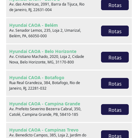
Av. das Américas, 2091, Barra da Tijuca, Rio
Rotas
de Janeiro, RJ, 22631-004
Venda seu usado
Hyundai CAOA - Belém
Av. Senador Lemos, 235, Loja 2, Umarizal,
Rotas
Belém, PA, 66050-000
Hyundai CAOA - Belo Horizonte
Av. Cristiano Machado, 2020, Loja 2, Cidade
Rotas
Nova, Belo Horizonte, MG, 31170-800
Hyundai CAOA - Botafogo
Rua Real Grandeza, 384, Botafogo, Rio de
Rotas
Janeiro, RJ, 22281-032
Hyundai CAOA - Campina Grande
Av. Prefeito Severino Bezerra Cabral, 350,
Rotas
Catolé, Campina Grande, PB, 58410-185
Consórcio
Hyundai CAOA - Campinas Trevo
Av. Benedicto Campos, 385, Loja 2, Jardim do
Rotas