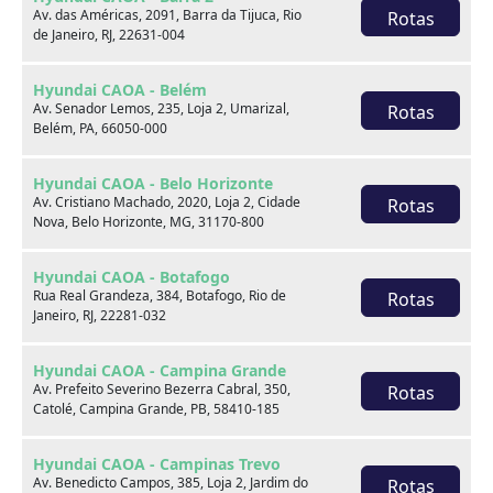
Av. das Américas, 2091, Barra da Tijuca, Rio
Rotas
de Janeiro, RJ, 22631-004
Venda seu usado
Hyundai CAOA - Belém
Av. Senador Lemos, 235, Loja 2, Umarizal,
Rotas
Belém, PA, 66050-000
Hyundai CAOA - Belo Horizonte
Av. Cristiano Machado, 2020, Loja 2, Cidade
Rotas
Nova, Belo Horizonte, MG, 31170-800
Hyundai CAOA - Botafogo
Rua Real Grandeza, 384, Botafogo, Rio de
Rotas
Janeiro, RJ, 22281-032
Hyundai CAOA - Campina Grande
Av. Prefeito Severino Bezerra Cabral, 350,
Rotas
Catolé, Campina Grande, PB, 58410-185
Consórcio
Hyundai CAOA - Campinas Trevo
Av. Benedicto Campos, 385, Loja 2, Jardim do
Rotas