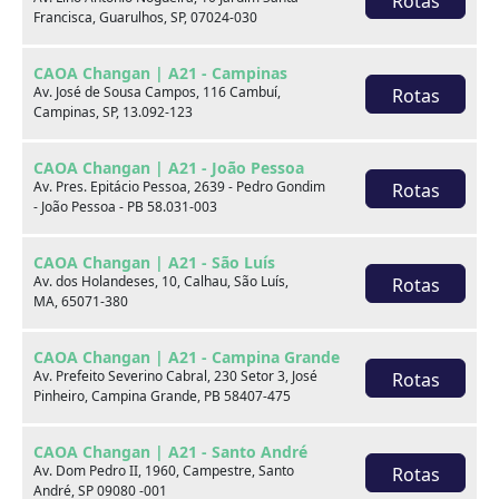
Rotas
Francisca, Guarulhos, SP, 07024-030
xxx
CAOA Changan | A21 - Campinas
xxx
Av. José de Sousa Campos, 116 Cambuí,
Rotas
Campinas, SP, 13.092-123
xxx
CAOA Changan | A21 - João Pessoa
xxxxxx/xxxxxx
xxxxxx/xxxxxx
Av. Pres. Epitácio Pessoa, 2639 - Pedro Gondim
Rotas
- João Pessoa - PB 58.031-003
xxx
xxx
CAOA Changan | A21 - São Luís
Av. dos Holandeses, 10, Calhau, São Luís,
Rotas
MA, 65071-380
CAOA Changan | A21 - Campina Grande
Av. Prefeito Severino Cabral, 230 Setor 3, José
Rotas
Pinheiro, Campina Grande, PB 58407-475
Consulte por marca
CAOA Changan | A21 - Santo André
Av. Dom Pedro II, 1960, Campestre, Santo
Rotas
André, SP 09080 -001