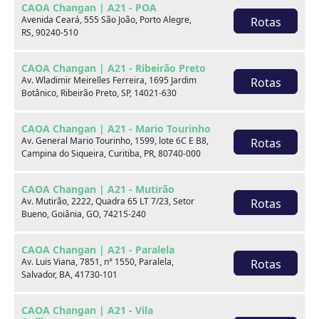
CAOA Changan | A21 - POA
Marca
Avenida Ceará, 555 São João, Porto Alegre,
Rotas
RS, 90240-510
Modelo
CAOA Changan | A21 - Ribeirão Preto
Av. Wladimir Meirelles Ferreira, 1695 Jardim
Rotas
Botânico, Ribeirão Preto, SP, 14021-630
Ver estoque
CAOA Changan | A21 - Mario Tourinho
Av. General Mario Tourinho, 1599, lote 6C E B8,
Rotas
Campina do Siqueira, Curitiba, PR, 80740-000
Escolha por categoria
CAOA Changan | A21 - Mutirão
Av. Mutirão, 2222, Quadra 65 LT 7/23, Setor
Rotas
Bueno, Goiânia, GO, 74215-240
Hatch
CAOA Changan | A21 - Paralela
Av. Luis Viana, 7851, n° 1550, Paralela,
Rotas
Salvador, BA, 41730-101
CAOA Changan | A21 - Vila