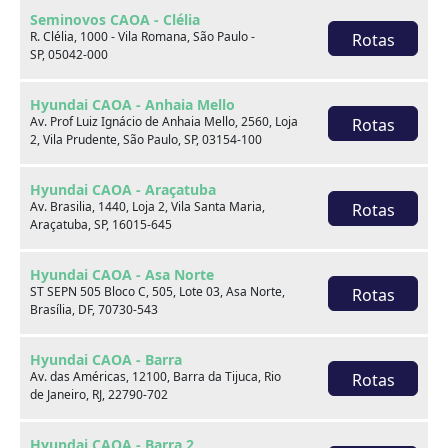
Seminovos CAOA - Clélia
R. Clélia, 1000 - Vila Romana, São Paulo -
Rotas
SP, 05042-000
Hyundai CAOA - Anhaia Mello
Av. Prof Luiz Ignácio de Anhaia Mello, 2560, Loja
Rotas
2, Vila Prudente, São Paulo, SP, 03154-100
Hyundai CAOA - Araçatuba
Sobre nós
Av. Brasilia, 1440, Loja 2, Vila Santa Maria,
Rotas
Araçatuba, SP, 16015-645
Hyundai CAOA - Asa Norte
ST SEPN 505 Bloco C, 505, Lote 03, Asa Norte,
Rotas
Brasília, DF, 70730-543
Hyundai CAOA - Barra
Av. das Américas, 12100, Barra da Tijuca, Rio
Rotas
de Janeiro, RJ, 22790-702
Hyundai CAOA - Barra 2