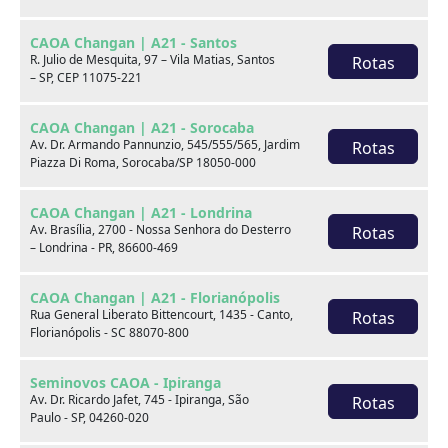
CAOA Changan | A21 - Santos
R. Julio de Mesquita, 97 – Vila Matias, Santos
Rotas
– SP, CEP 11075-221
CAOA Changan | A21 - Sorocaba
Av. Dr. Armando Pannunzio, 545/555/565, Jardim
Rotas
Piazza Di Roma, Sorocaba/SP 18050-000
BYD
CAOA Chery
CAOA Changan | A21 - Londrina
Av. Brasília, 2700 - Nossa Senhora do Desterro
Rotas
– Londrina - PR, 86600-469
CAOA Changan | A21 - Florianópolis
Rua General Liberato Bittencourt, 1435 - Canto,
Rotas
Destaques
Florianópolis - SC 88070-800
Seminovos CAOA - Ipiranga
Av. Dr. Ricardo Jafet, 745 - Ipiranga, São
Rotas
Paulo - SP, 04260-020