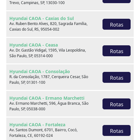
Trevo, Campinas, SP, 13030-100
Hyundai CAOA - Caxias do Sul
Av. Ruben Bento Alves, 820, Sagrada Família,
Rotas
Caxias do Sul, RS, 95054-002
Onde estamos
Hyundai CAOA - Ceasa
Av. Dr. Gastão Vidigal, 1595, Vila Leopoldina,
Rotas
São Paulo, SP, 05314-000
CAOA Changan | A21 - Tatuapé
Hyundai CAOA - Consolação
R. da Consolação, 1787, Cerqueira Cesar, São
Rotas
Paulo, SP, 01301-100
Hyundai CAOA - Ermano Marchetti
CAOA Changan | A21 - Tatuapé
Av. Ermano Marchetti, 596, Água Branca, São
Rotas
Paulo, SP, 05038-000
Endereço:
Hyundai CAOA - Fortaleza
Rua Serra do Japi, 1275 Tatuapé, São Paulo, SP, 03309-
Av. Santos Dumont, 6701, Bairro, Cocó,
Rotas
001
Fortaleza, CE, 60192-024