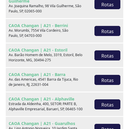
Guilherme
Rotas
Av. Joaquina Ramalho, 98 Vila Guilherme, São
Paulo, SP, 02065-000
CAOA Changan | A21 - Berrini
Av. Morumbi, 7554 Vila Cordeiro, São
Rotas
Paulo, SP, 04703-000
Seminovos em destaque
CAOA Changan | A21 - Estoril
Av. Barão Homem de Melo, 3319, Estoril, Belo
Rotas
Horizonte, MG, 30494-275
CAOA Changan | A21 - Barra
Av. das Americas, 4541 Barra da Tijuca, Rio
Rotas
de Janeiro, RJ, 22631-004
CAOA Changan | A21 - Alphaville
Estrada da Aldeinha, 400, SETOR: PARTE B,
Rotas
Alphaville Empresarial, Barueri, SP, 06465-100
CAOA Changan | A21 - Guarulhos
Av. Lino Antonio Nogueira, 10 Jardim Santa