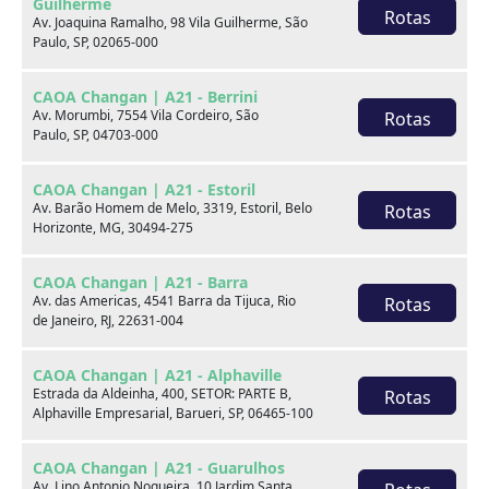
Guilherme
Rotas
Av. Joaquina Ramalho, 98 Vila Guilherme, São
Paulo, SP, 02065-000
CAOA Changan | A21 - Berrini
Av. Morumbi, 7554 Vila Cordeiro, São
Rotas
Paulo, SP, 04703-000
Seminovos em destaque
CAOA Changan | A21 - Estoril
Av. Barão Homem de Melo, 3319, Estoril, Belo
Rotas
Horizonte, MG, 30494-275
CAOA Changan | A21 - Barra
Av. das Americas, 4541 Barra da Tijuca, Rio
Rotas
de Janeiro, RJ, 22631-004
CAOA Changan | A21 - Alphaville
Estrada da Aldeinha, 400, SETOR: PARTE B,
Rotas
Alphaville Empresarial, Barueri, SP, 06465-100
CAOA Changan | A21 - Guarulhos
Av. Lino Antonio Nogueira, 10 Jardim Santa