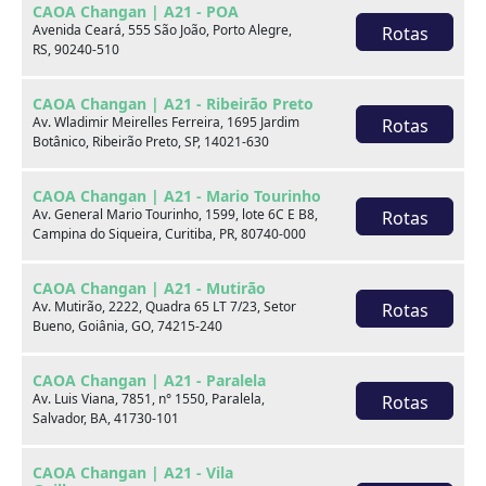
CAOA Changan | A21 - POA
Marca
Avenida Ceará, 555 São João, Porto Alegre,
Rotas
RS, 90240-510
Modelo
CAOA Changan | A21 - Ribeirão Preto
Av. Wladimir Meirelles Ferreira, 1695 Jardim
Rotas
Botânico, Ribeirão Preto, SP, 14021-630
Ver estoque
CAOA Changan | A21 - Mario Tourinho
Av. General Mario Tourinho, 1599, lote 6C E B8,
Rotas
Campina do Siqueira, Curitiba, PR, 80740-000
Escolha por categoria
CAOA Changan | A21 - Mutirão
Av. Mutirão, 2222, Quadra 65 LT 7/23, Setor
Rotas
Bueno, Goiânia, GO, 74215-240
Hatch
CAOA Changan | A21 - Paralela
Av. Luis Viana, 7851, n° 1550, Paralela,
Rotas
Salvador, BA, 41730-101
CAOA Changan | A21 - Vila