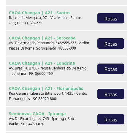
CAOA Changan | A21 - Santos
R. Julio de Mesquita, 97 – Vila Matias, Santos
Rotas
– SP, CEP 11075-221
CAOA Changan | A21 - Sorocaba
Av. Dr. Armando Pannunzio, 545/555/565, Jardim
Rotas
Piazza Di Roma, Sorocaba/SP 18050-000
BMW
BYD
CAOA Changan | A21 - Londrina
Av. Brasília, 2700 - Nossa Senhora do Desterro
Rotas
– Londrina - PR, 86600-469
CAOA Changan | A21 - Florianópolis
Rua General Liberato Bittencourt, 1435 - Canto,
Rotas
Destaques
Florianópolis - SC 88070-800
Seminovos CAOA - Ipiranga
Av. Dr. Ricardo Jafet, 745 - Ipiranga, São
Rotas
Paulo - SP, 04260-020