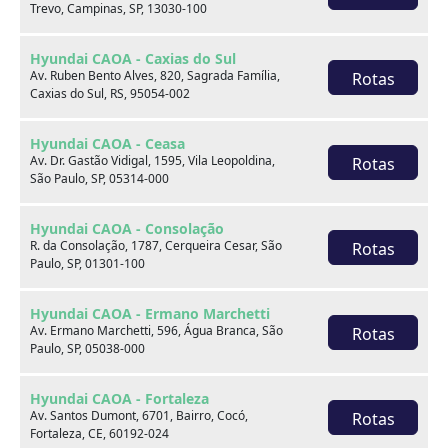
Trevo, Campinas, SP, 13030-100
Hyundai CAOA - Caxias do Sul
Av. Ruben Bento Alves, 820, Sagrada Família,
Rotas
Caxias do Sul, RS, 95054-002
Onde estamos
Hyundai CAOA - Ceasa
Av. Dr. Gastão Vidigal, 1595, Vila Leopoldina,
Rotas
São Paulo, SP, 05314-000
CAOA Changan | A21 - Tatuapé
Hyundai CAOA - Consolação
R. da Consolação, 1787, Cerqueira Cesar, São
Rotas
Paulo, SP, 01301-100
Hyundai CAOA - Ermano Marchetti
CAOA Changan | A21 - Tatuapé
Av. Ermano Marchetti, 596, Água Branca, São
Rotas
Paulo, SP, 05038-000
Endereço:
Hyundai CAOA - Fortaleza
Rua Serra do Japi, 1275 Tatuapé, São Paulo, SP, 03309-
Av. Santos Dumont, 6701, Bairro, Cocó,
Rotas
001
Fortaleza, CE, 60192-024