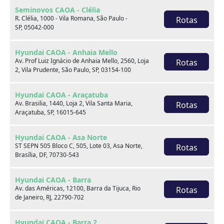
Seminovos CAOA - Clélia
R. Clélia, 1000 - Vila Romana, São Paulo -
Rotas
SP, 05042-000
Hyundai CAOA - Anhaia Mello
Av. Prof Luiz Ignácio de Anhaia Mello, 2560, Loja
Rotas
2, Vila Prudente, São Paulo, SP, 03154-100
Hyundai CAOA - Araçatuba
Sobre nós
Av. Brasilia, 1440, Loja 2, Vila Santa Maria,
Rotas
Araçatuba, SP, 16015-645
Hyundai CAOA - Asa Norte
ST SEPN 505 Bloco C, 505, Lote 03, Asa Norte,
Rotas
Brasília, DF, 70730-543
Hyundai CAOA - Barra
Av. das Américas, 12100, Barra da Tijuca, Rio
Rotas
de Janeiro, RJ, 22790-702
Hyundai CAOA - Barra 2