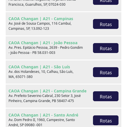
Rotas
Francisca, Guarulhos, SP, 07024-030
xxx
CAOA Changan | A21 - Campinas
xxx
Av. José de Sousa Campos, 116 Cambuí,
Rotas
Campinas, SP, 13.092-123
xxx
CAOA Changan | A21 - João Pessoa
xxxxxx/xxxxxx
xxxxxx/xxxxxx
Av. Pres. Epitácio Pessoa, 2639 - Pedro Gondim
Rotas
- João Pessoa - PB 58.031-003
xxx
xxx
CAOA Changan | A21 - São Luís
Av. dos Holandeses, 10, Calhau, São Luís,
Rotas
MA, 65071-380
CAOA Changan | A21 - Campina Grande
Av. Prefeito Severino Cabral, 230 Setor 3, José
Rotas
Pinheiro, Campina Grande, PB 58407-475
Consulte por marca
CAOA Changan | A21 - Santo André
Av. Dom Pedro II, 1960, Campestre, Santo
Rotas
André, SP 09080 -001