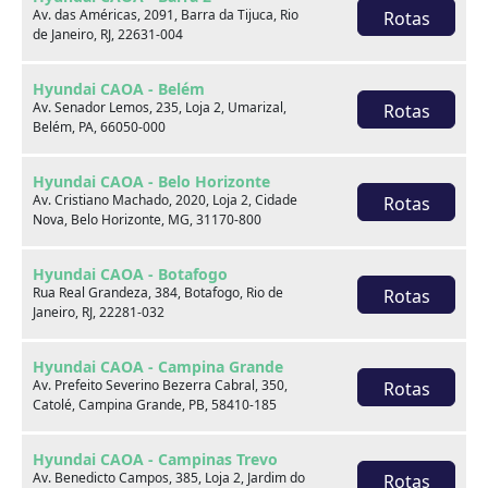
Av. das Américas, 2091, Barra da Tijuca, Rio
Rotas
de Janeiro, RJ, 22631-004
Venda seu usado
Hyundai CAOA - Belém
Av. Senador Lemos, 235, Loja 2, Umarizal,
Rotas
Belém, PA, 66050-000
Hyundai CAOA - Belo Horizonte
Av. Cristiano Machado, 2020, Loja 2, Cidade
Rotas
Nova, Belo Horizonte, MG, 31170-800
Hyundai CAOA - Botafogo
Rua Real Grandeza, 384, Botafogo, Rio de
Rotas
Janeiro, RJ, 22281-032
Hyundai CAOA - Campina Grande
Av. Prefeito Severino Bezerra Cabral, 350,
Rotas
Catolé, Campina Grande, PB, 58410-185
Consórcio
Hyundai CAOA - Campinas Trevo
Av. Benedicto Campos, 385, Loja 2, Jardim do
Rotas