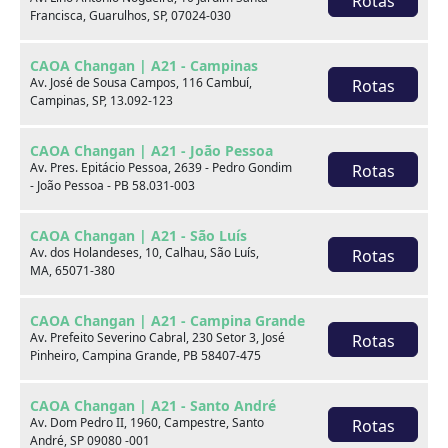
Rotas
Alarme
Ar condicionado
Francisca, Guarulhos, SP, 07024-030
Computador de bordo
Desembaçador traseiro
CAOA Changan | A21 - Campinas
Av. José de Sousa Campos, 116 Cambuí,
Rotas
Direção hidráulica
Freio ABS
Campinas, SP, 13.092-123
Rádio
Retrovisores elétricos
CAOA Changan | A21 - João Pessoa
Av. Pres. Epitácio Pessoa, 2639 - Pedro Gondim
Rotas
Travas elétricas
Vidros elétricos
- João Pessoa - PB 58.031-003
Entrada USB
Direção Elétrica
CAOA Changan | A21 - São Luís
Kit Multimídia
Av. dos Holandeses, 10, Calhau, São Luís,
Rotas
MA, 65071-380
Observações
CAOA Changan | A21 - Campina Grande
Av. Prefeito Severino Cabral, 230 Setor 3, José
Rotas
Pinheiro, Campina Grande, PB 58407-475
FALE COM NOSSOS CONSULTORES 713032-2350
CAOA Changan | A21 - Santo André
Av. Dom Pedro II, 1960, Campestre, Santo
Rotas
André, SP 09080 -001