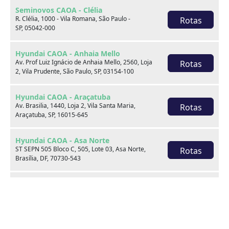
Seminovos CAOA - Clélia
Por:
R$
89.900,00
R. Clélia, 1000 - Vila Romana, São Paulo -
Rotas
SP, 05042-000
Saiba mais
Hyundai CAOA - Anhaia Mello
Av. Prof Luiz Ignácio de Anhaia Mello, 2560, Loja
Rotas
2, Vila Prudente, São Paulo, SP, 03154-100
Hyundai CAOA - Araçatuba
Av. Brasilia, 1440, Loja 2, Vila Santa Maria,
Rotas
Araçatuba, SP, 16015-645
Acesso rápido
Topo
Hyundai CAOA - Asa Norte
Comprar
Sobre nós
ST SEPN 505 Bloco C, 505, Lote 03, Asa Norte,
Rotas
Blog
Canal de Atendimento aos
Brasília, DF, 70730-543
Titulares
Fale Conosco
Política de Privacidade
Hyundai CAOA - Barra
Área do Lojista
Avalie seu seminovo online
Av. das Américas, 12100, Barra da Tijuca, Rio
Rotas
de Janeiro, RJ, 22790-702
SAC
Hyundai CAOA - Barra 2