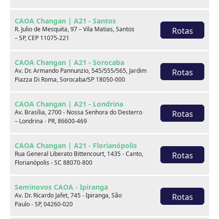
Você pode gostar de
CAOA Changan | A21 - Santos
R. Julio de Mesquita, 97 – Vila Matias, Santos
Rotas
– SP, CEP 11075-221
CAOA Changan | A21 - Sorocaba
Av. Dr. Armando Pannunzio, 545/555/565, Jardim
Rotas
Piazza Di Roma, Sorocaba/SP 18050-000
CAOA Changan | A21 - Londrina
Av. Brasília, 2700 - Nossa Senhora do Desterro
Rotas
– Londrina - PR, 86600-469
CAOA Changan | A21 - Florianópolis
Hyundai HB20S
Rua General Liberato Bittencourt, 1435 - Canto,
Rotas
1.0 TGDI FLEX PLATINUM AUTOMÁTICO
Florianópolis - SC 88070-800
Seminovos CAOA - Ipiranga
2023
22.713 km
Av. Dr. Ricardo Jafet, 745 - Ipiranga, São
Rotas
Paulo - SP, 04260-020
Hyundai CAOA - Recife