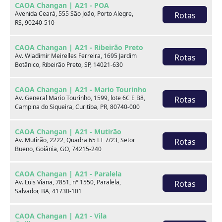
CAOA Changan | A21 - POA
Avenida Ceará, 555 São João, Porto Alegre,
Rotas
RS, 90240-510
CAOA Changan | A21 - Ribeirão Preto
Av. Wladimir Meirelles Ferreira, 1695 Jardim
Rotas
Botânico, Ribeirão Preto, SP, 14021-630
CAOA Changan | A21 - Mario Tourinho
Av. General Mario Tourinho, 1599, lote 6C E B8,
Rotas
Hyundai HB20S
Campina do Siqueira, Curitiba, PR, 80740-000
1.0 12V FLEX COMFORT MANUAL
CAOA Changan | A21 - Mutirão
Hyundai CAOA - Lauro de Freitas
Av. Mutirão, 2222, Quadra 65 LT 7/23, Setor
Rotas
Bueno, Goiânia, GO, 74215-240
Por:
R$
73.990,00
CAOA Changan | A21 - Paralela
Av. Luis Viana, 7851, n° 1550, Paralela,
Rotas
Salvador, BA, 41730-101
Ano
Km
Câmbio
Cor
23/24
51.288
Manual
Branco
CAOA Changan | A21 - Vila