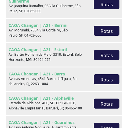
Guilherme
Rotas
Av. Joaquina Ramalho, 98 Vila Guilherme, São
Final da placa
Paulo, SP, 02065-000
E22
CAOA Changan | A21 - Berrini
Fale com um especialista:
Av. Morumbi, 7554 Vila Cordeiro, São
Rotas
Paulo, SP, 04703-000
Receba contato
CAOA Changan | A21 - Estoril
Av. Barão Homem de Melo, 3319, Estoril, Belo
Rotas
WhatsApp
Horizonte, MG, 30494-275
CAOA Changan | A21 - Barra
Telefones
Av. das Americas, 4541 Barra da Tijuca, Rio
Rotas
de Janeiro, RJ, 22631-004
Compartilhe:
CAOA Changan | A21 - Alphaville
Opcionais
Estrada da Aldeinha, 400, SETOR: PARTE B,
Rotas
Alphaville Empresarial, Barueri, SP, 06465-100
Airbag do motorista
Airbag duplo
CAOA Changan | A21 - Guarulhos
Av. Lino Antonio Nogueira, 10 Jardim Santa