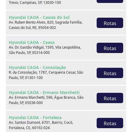
Trevo, Campinas, SP, 13030-100
Hyundai CAOA - Caxias do Sul
Av. Ruben Bento Alves, 820, Sagrada Família,
Rotas
Caxias do Sul, RS, 95054-002
Onde estamos
Hyundai CAOA - Ceasa
Av. Dr. Gastão Vidigal, 1595, Vila Leopoldina,
Rotas
São Paulo, SP, 05314-000
CAOA Changan | A21 - Tatuapé
Hyundai CAOA - Consolação
R. da Consolação, 1787, Cerqueira Cesar, São
Rotas
Paulo, SP, 01301-100
Hyundai CAOA - Ermano Marchetti
CAOA Changan | A21 - Tatuapé
Av. Ermano Marchetti, 596, Água Branca, São
Rotas
Paulo, SP, 05038-000
Endereço:
Hyundai CAOA - Fortaleza
Rua Serra do Japi, 1275 Tatuapé, São Paulo, SP, 03309-
Av. Santos Dumont, 6701, Bairro, Cocó,
Rotas
001
Fortaleza, CE, 60192-024