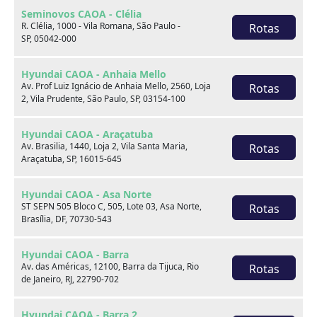
Seminovos CAOA - Clélia
R. Clélia, 1000 - Vila Romana, São Paulo -
Rotas
SP, 05042-000
Hyundai CAOA - Anhaia Mello
Av. Prof Luiz Ignácio de Anhaia Mello, 2560, Loja
Rotas
2, Vila Prudente, São Paulo, SP, 03154-100
Hyundai CAOA - Araçatuba
Sobre nós
Av. Brasilia, 1440, Loja 2, Vila Santa Maria,
Rotas
Araçatuba, SP, 16015-645
Hyundai CAOA - Asa Norte
ST SEPN 505 Bloco C, 505, Lote 03, Asa Norte,
Rotas
Brasília, DF, 70730-543
Hyundai CAOA - Barra
Av. das Américas, 12100, Barra da Tijuca, Rio
Rotas
de Janeiro, RJ, 22790-702
Hyundai CAOA - Barra 2