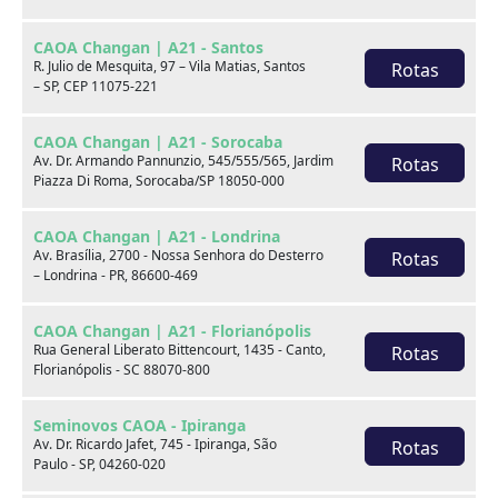
CAOA Changan | A21 - Santos
R. Julio de Mesquita, 97 – Vila Matias, Santos
Rotas
– SP, CEP 11075-221
CAOA Changan | A21 - Sorocaba
Av. Dr. Armando Pannunzio, 545/555/565, Jardim
Rotas
Piazza Di Roma, Sorocaba/SP 18050-000
BYD
CAOA Chery
CAOA Changan | A21 - Londrina
Av. Brasília, 2700 - Nossa Senhora do Desterro
Rotas
– Londrina - PR, 86600-469
CAOA Changan | A21 - Florianópolis
Rua General Liberato Bittencourt, 1435 - Canto,
Rotas
Destaques
Florianópolis - SC 88070-800
Seminovos CAOA - Ipiranga
Av. Dr. Ricardo Jafet, 745 - Ipiranga, São
Rotas
Paulo - SP, 04260-020