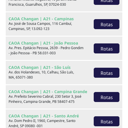
Rotas
Francisca, Guarulhos, SP, 07024-030
xxx
CAOA Changan | A21 - Campinas
xxx
Av. José de Sousa Campos, 116 Cambuí,
Rotas
Campinas, SP, 13.092-123
xxx
CAOA Changan | A21 - João Pessoa
xxxxxx/xxxxxx
xxxxxx/xxxxxx
Av. Pres. Epitácio Pessoa, 2639 - Pedro Gondim
Rotas
- João Pessoa - PB 58.031-003
xxx
xxx
CAOA Changan | A21 - São Luís
Av. dos Holandeses, 10, Calhau, São Luís,
Rotas
MA, 65071-380
CAOA Changan | A21 - Campina Grande
Av. Prefeito Severino Cabral, 230 Setor 3, José
Rotas
Pinheiro, Campina Grande, PB 58407-475
Consulte por marca
CAOA Changan | A21 - Santo André
Av. Dom Pedro II, 1960, Campestre, Santo
Rotas
André, SP 09080 -001