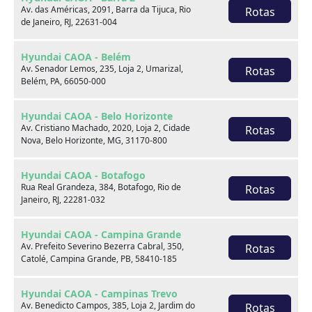
Av. das Américas, 2091, Barra da Tijuca, Rio
Rotas
de Janeiro, RJ, 22631-004
Venda seu usado
Hyundai CAOA - Belém
Av. Senador Lemos, 235, Loja 2, Umarizal,
Rotas
Belém, PA, 66050-000
Hyundai CAOA - Belo Horizonte
Av. Cristiano Machado, 2020, Loja 2, Cidade
Rotas
Nova, Belo Horizonte, MG, 31170-800
Hyundai CAOA - Botafogo
Rua Real Grandeza, 384, Botafogo, Rio de
Rotas
Janeiro, RJ, 22281-032
Hyundai CAOA - Campina Grande
Av. Prefeito Severino Bezerra Cabral, 350,
Rotas
Catolé, Campina Grande, PB, 58410-185
Consórcio
Hyundai CAOA - Campinas Trevo
Av. Benedicto Campos, 385, Loja 2, Jardim do
Rotas