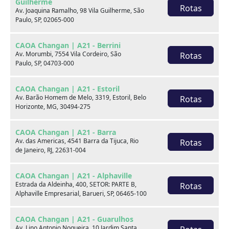
Guilherme
Rotas
Av. Joaquina Ramalho, 98 Vila Guilherme, São
Paulo, SP, 02065-000
CAOA Changan | A21 - Berrini
Av. Morumbi, 7554 Vila Cordeiro, São
Rotas
Paulo, SP, 04703-000
Seminovos em destaque
CAOA Changan | A21 - Estoril
Av. Barão Homem de Melo, 3319, Estoril, Belo
Rotas
Horizonte, MG, 30494-275
CAOA Changan | A21 - Barra
Av. das Americas, 4541 Barra da Tijuca, Rio
Rotas
de Janeiro, RJ, 22631-004
CAOA Changan | A21 - Alphaville
Estrada da Aldeinha, 400, SETOR: PARTE B,
Rotas
Alphaville Empresarial, Barueri, SP, 06465-100
CAOA Changan | A21 - Guarulhos
Av. Lino Antonio Nogueira, 10 Jardim Santa