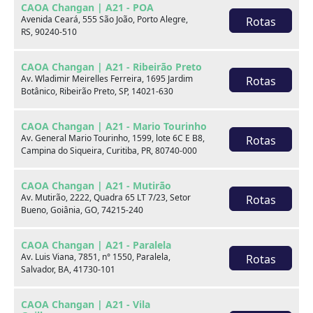
CAOA Changan | A21 - POA
Marca
Avenida Ceará, 555 São João, Porto Alegre,
Rotas
RS, 90240-510
Modelo
CAOA Changan | A21 - Ribeirão Preto
Av. Wladimir Meirelles Ferreira, 1695 Jardim
Rotas
Botânico, Ribeirão Preto, SP, 14021-630
Ver estoque
CAOA Changan | A21 - Mario Tourinho
Av. General Mario Tourinho, 1599, lote 6C E B8,
Rotas
Campina do Siqueira, Curitiba, PR, 80740-000
Escolha por categoria
CAOA Changan | A21 - Mutirão
Av. Mutirão, 2222, Quadra 65 LT 7/23, Setor
Rotas
Bueno, Goiânia, GO, 74215-240
Hatch
CAOA Changan | A21 - Paralela
Av. Luis Viana, 7851, n° 1550, Paralela,
Rotas
Salvador, BA, 41730-101
CAOA Changan | A21 - Vila