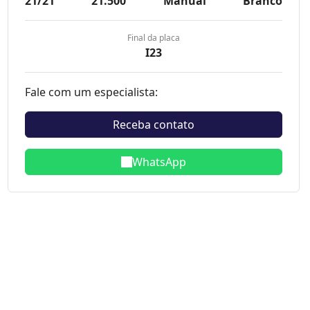
21/21
21.500
Manual
Branco
Final da placa
I23
Fale com um especialista:
Receba contato
WhatsApp