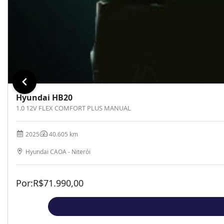
Hyundai HB20
1.0 12V FLEX COMFORT PLUS MANUAL
2025
40.605 km
Hyundai CAOA - Niterói
Por:
R$
71.990,00