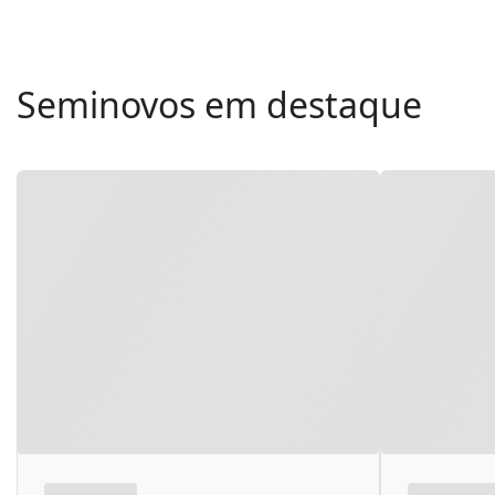
Seminovos em destaque
xxx
xxx