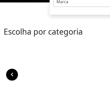
Marca
Escolha por categoria