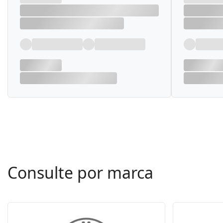
xxx
xxx
xxx
xxx
xxxxxx/xxxxxx
xxxxxx/xxxxxx
xxxxxx/
xxx
xxx
xxx
xxx
Consulte por marca