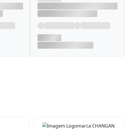
xxx
xxx
/xxxxxx
xxxxxx/xxxxxx
xxxxxx/xxxxxx
xxx
xxx