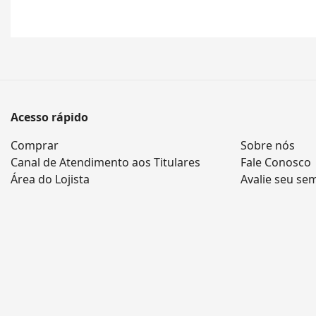
Acesso rápido
Comprar
Sobre nós
Canal de Atendimento aos Titulares
Fale Conosco
Área do Lojista
Avalie seu se