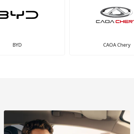
BYD
CAOA Chery