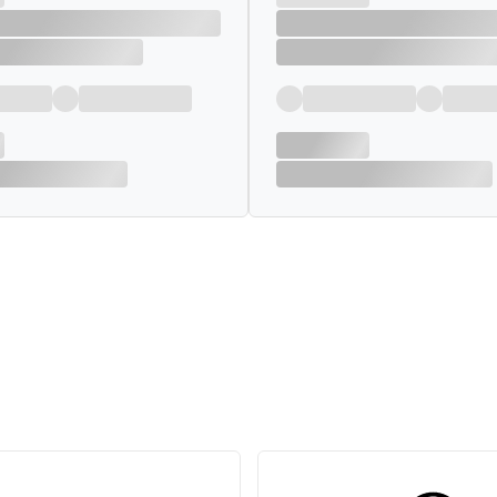
xxx
xxx
xxxxxx
xxxxxx/xxxxxx
xxxxxx/xxxxxx
xxxxxx
xxx
xxx