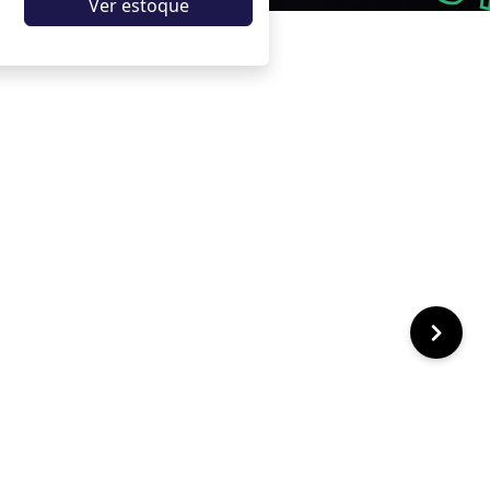
Ver estoque