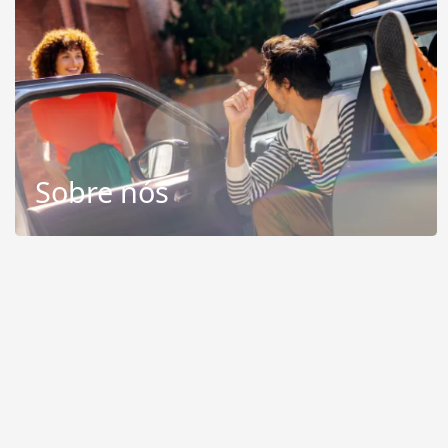
Sobre nós