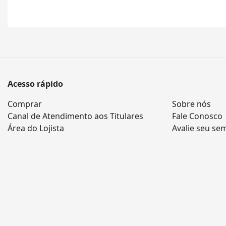
Acesso rápido
Comprar
Sobre nós
Canal de Atendimento aos Titulares
Fale Conosco
Área do Lojista
Avalie seu se