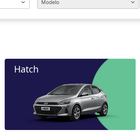
Modelo
Hatch