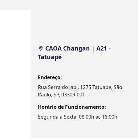
CAOA Changan | A21 -
Tatuapé
Endereço:
Rua Serra do Japi, 1275 Tatuapé, São
Paulo, SP, 03309-001
Horário de Funcionamento:
Segunda a Sexta, 08:00h às 18:00h.