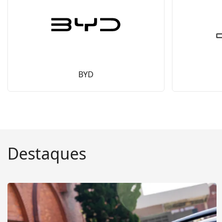
BYD
Destaques