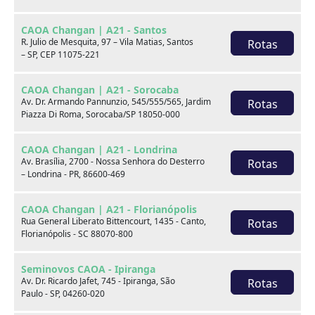
Freio ABS
Limpador traseiro
CAOA Changan | A21 - Santos
Rádio
Retrovisores elétricos
R. Julio de Mesquita, 97 – Vila Matias, Santos
Rotas
– SP, CEP 11075-221
Rodas de liga leve
Travas elétricas
CAOA Changan | A21 - Sorocaba
Volante com Regulagem
Av. Dr. Armando Pannunzio, 545/555/565, Jardim
Rotas
Vidros elétricos
de Altura
Piazza Di Roma, Sorocaba/SP 18050-000
Entrada USB
Direção Elétrica
CAOA Changan | A21 - Londrina
Av. Brasília, 2700 - Nossa Senhora do Desterro
Rotas
Sensor de
– Londrina - PR, 86600-469
Kit Multimídia
estacionamento traseiro
CAOA Changan | A21 - Florianópolis
Rua General Liberato Bittencourt, 1435 - Canto,
Rotas
Observações
Florianópolis - SC 88070-800
Seminovos CAOA - Ipiranga
VEÍCULO DO ESTOQUE DA CAOA CHERY
Av. Dr. Ricardo Jafet, 745 - Ipiranga, São
Rotas
NITERÓI.PREÇO ANUNCIADO COM TRANFERÊNCIA E
Paulo - SP, 04260-020
IPVA 2026 GRÁTIS.