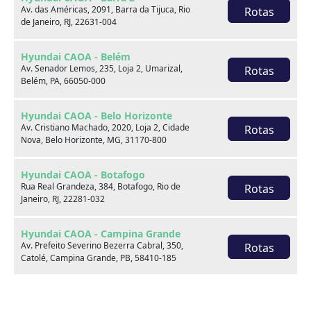
Av. das Américas, 2091, Barra da Tijuca, Rio
Rotas
Jeep RENEGADE
de Janeiro, RJ, 22631-004
1.3 T270 TURBO FLEX AT6
Hyundai CAOA - Belém
Av. Senador Lemos, 235, Loja 2, Umarizal,
Rotas
2024
12.586 km
Belém, PA, 66050-000
CAOA Changan | A21 - Imbiribeira
Hyundai CAOA - Belo Horizonte
Av. Cristiano Machado, 2020, Loja 2, Cidade
Rotas
Por:
R$
93.990,00
Nova, Belo Horizonte, MG, 31170-800
Saiba mais
Hyundai CAOA - Botafogo
Rua Real Grandeza, 384, Botafogo, Rio de
Rotas
Janeiro, RJ, 22281-032
Hyundai CAOA - Campina Grande
Av. Prefeito Severino Bezerra Cabral, 350,
Rotas
Catolé, Campina Grande, PB, 58410-185
Acesso rápido
Topo
Hyundai CAOA - Campinas Trevo
Av. Benedicto Campos, 385, Loja 2, Jardim do
Rotas