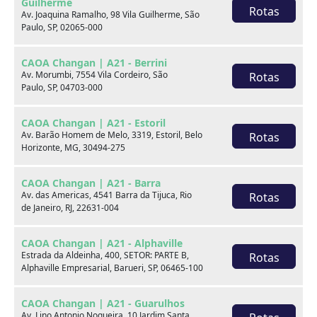
Guilherme
Rotas
Av. Joaquina Ramalho, 98 Vila Guilherme, São
Paulo, SP, 02065-000
Hyundai CRETA
CAOA Changan | A21 - Berrini
Av. Morumbi, 7554 Vila Cordeiro, São
Rotas
Paulo, SP, 04703-000
1.0 TGDI FLEX LIMITED AUTOMÁTICO
CAOA Chery | D21 - Niterói
CAOA Changan | A21 - Estoril
Av. Barão Homem de Melo, 3319, Estoril, Belo
Rotas
Horizonte, MG, 30494-275
Por:
R$
115.990,00
CAOA Changan | A21 - Barra
Av. das Americas, 4541 Barra da Tijuca, Rio
Rotas
Ano
Km
Câmbio
Cor
de Janeiro, RJ, 22631-004
23/24
37.068
Automatico
Cinza
CAOA Changan | A21 - Alphaville
Estrada da Aldeinha, 400, SETOR: PARTE B,
Rotas
Final da placa
Alphaville Empresarial, Barueri, SP, 06465-100
A09
CAOA Changan | A21 - Guarulhos
Fale com um especialista:
Av. Lino Antonio Nogueira, 10 Jardim Santa