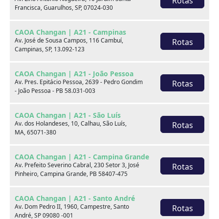
Rotas
Francisca, Guarulhos, SP, 07024-030
Receba contato
CAOA Changan | A21 - Campinas
Av. José de Sousa Campos, 116 Cambuí,
Rotas
WhatsApp
Campinas, SP, 13.092-123
Telefones
CAOA Changan | A21 - João Pessoa
Av. Pres. Epitácio Pessoa, 2639 - Pedro Gondim
Rotas
- João Pessoa - PB 58.031-003
Compartilhe:
CAOA Changan | A21 - São Luís
Opcionais
Av. dos Holandeses, 10, Calhau, São Luís,
Rotas
MA, 65071-380
Airbag do motorista
Airbag duplo
CAOA Changan | A21 - Campina Grande
Av. Prefeito Severino Cabral, 230 Setor 3, José
Rotas
Alarme
Ar condicionado
Pinheiro, Campina Grande, PB 58407-475
Computador de bordo
Desembaçador traseiro
CAOA Changan | A21 - Santo André
Av. Dom Pedro II, 1960, Campestre, Santo
Rotas
Direção hidráulica
Farol de neblina
André, SP 09080 -001