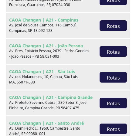
Rotas
Bancos de couro
Computador de bordo
Francisca, Guarulhos, SP, 07024-030
Desembaçador traseiro
Direção hidráulica
CAOA Changan | A21 - Campinas
Av. José de Sousa Campos, 116 Cambuí,
Rotas
Farol de neblina
Freio ABS
Campinas, SP, 13.092-123
Limpador traseiro
Rádio
CAOA Changan | A21 - João Pessoa
Av. Pres. Epitácio Pessoa, 2639 - Pedro Gondim
Rotas
Retrovisores elétricos
Rodas de liga leve
- João Pessoa - PB 58.031-003
Travas elétricas
Vidros elétricos
CAOA Changan | A21 - São Luís
Volante com Regulagem
Av. dos Holandeses, 10, Calhau, São Luís,
Rotas
Entrada USB
MA, 65071-380
de Altura
Direção Elétrica
Kit Multimídia
CAOA Changan | A21 - Campina Grande
Av. Prefeito Severino Cabral, 230 Setor 3, José
Rotas
Sensor de
Pinheiro, Campina Grande, PB 58407-475
estacionamento traseiro
CAOA Changan | A21 - Santo André
Av. Dom Pedro II, 1960, Campestre, Santo
Rotas
André, SP 09080 -001