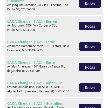
Guilherme
E37
Rotas
Av. Joaquina Ramalho, 98 Vila Guilherme, São
Paulo, SP, 02065-000
Fale com um especialista:
CAOA Changan | A21 - Berrini
Av. Morumbi, 7554 Vila Cordeiro, São
Rotas
Receba contato
Paulo, SP, 04703-000
WhatsApp
CAOA Changan | A21 - Estoril
Av. Barão Homem de Melo, 3319, Estoril, Belo
Rotas
Horizonte, MG, 30494-275
Telefones
CAOA Changan | A21 - Barra
Av. das Americas, 4541 Barra da Tijuca, Rio
Rotas
de Janeiro, RJ, 22631-004
Compartilhe:
Opcionais
CAOA Changan | A21 - Alphaville
Estrada da Aldeinha, 400, SETOR: PARTE B,
Rotas
Alphaville Empresarial, Barueri, SP, 06465-100
Airbag do motorista
Airbag duplo
Alarme
Ar condicionado
CAOA Changan | A21 - Guarulhos
Av. Lino Antonio Nogueira, 10 Jardim Santa