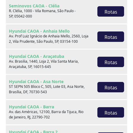
Você pode gostar de
Seminovos CAOA - Clélia
R. Clélia, 1000 - Vila Romana, São Paulo -
Rotas
SP, 05042-000
Hyundai CAOA - Anhaia Mello
Av. Prof Luiz Ignácio de Anhaia Mello, 2560, Loja
Rotas
2, Vila Prudente, São Paulo, SP, 03154-100
Hyundai CAOA - Araçatuba
Av. Brasilia, 1440, Loja 2, Vila Santa Maria,
Rotas
Araçatuba, SP, 16015-645
Hyundai CAOA - Asa Norte
ST SEPN 505 Bloco C, 505, Lote 03, Asa Norte,
Rotas
Brasília, DF, 70730-543
Hyundai CAOA - Barra
Av. das Américas, 12100, Barra da Tijuca, Rio
Rotas
de Janeiro, RJ, 22790-702
Hyundai CRETA
1.0 TGDI FLEX LIMITED AUTOMÁTICO
Hyundai CAOA - Barra 2