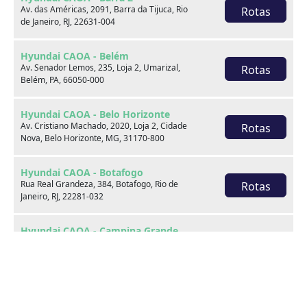
Av. das Américas, 2091, Barra da Tijuca, Rio
Rotas
de Janeiro, RJ, 22631-004
2025
23.420 km
CAOA Changan | A21 - Imbiribeira
Hyundai CAOA - Belém
Av. Senador Lemos, 235, Loja 2, Umarizal,
Rotas
Belém, PA, 66050-000
Por:
R$
117.990,00
Hyundai CAOA - Belo Horizonte
Saiba mais
Av. Cristiano Machado, 2020, Loja 2, Cidade
Rotas
Nova, Belo Horizonte, MG, 31170-800
Hyundai CAOA - Botafogo
Rua Real Grandeza, 384, Botafogo, Rio de
Rotas
Janeiro, RJ, 22281-032
Acesso rápido
Hyundai CAOA - Campina Grande
Topo
Av. Prefeito Severino Bezerra Cabral, 350,
Rotas
Catolé, Campina Grande, PB, 58410-185
Comprar
Sobre nós
Blog
Canal de Atendimento aos
Hyundai CAOA - Campinas Trevo
Titulares
Av. Benedicto Campos, 385, Loja 2, Jardim do
Rotas