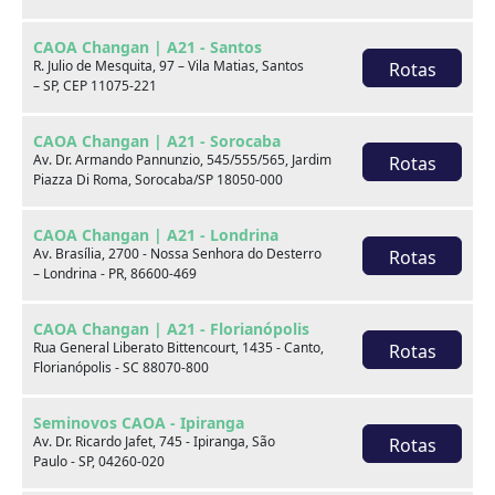
Observações
CAOA Changan | A21 - Santos
FAROL DE NEBLINA, ENTRADA USB, DIREÇÃO ELÉTRICA,
R. Julio de Mesquita, 97 – Vila Matias, Santos
Rotas
KIT MULTIMÍDIA, DESDE 1979 ATUANDO COM
– SP, CEP 11075-221
EXCELÊNCIA NO MERCADO AUTOMOTIVO BRASILEIRO.
SE HOJE A CAOA É UM DOS MAIORES GRUPOS
CAOA Changan | A21 - Sorocaba
Av. Dr. Armando Pannunzio, 545/555/565, Jardim
Rotas
EMPRESARIAIS DO PAÍS, ISSO É FRUTO DE MUITO
Piazza Di Roma, Sorocaba/SP 18050-000
TRABALHO E DEDICAÇÃO. DO SEU FUNDADOR, AOS
MAIS NOVOS COLABORADORES, AQUI TODOS TÊM
CAOA Changan | A21 - Londrina
COMPORTAMENTO DE DONO, PARA SATISFAZER CADA
Av. Brasília, 2700 - Nossa Senhora do Desterro
Rotas
VEZ MAIS NOSSOS CLIENTES. VENHA HOJE FAZER
– Londrina - PR, 86600-469
PARTE DESSA HISTÓRIA. AGENDE UMA VISITA E
GARANTA JÁ O SEU! FALE COM NOSSOS CONSULTORES
CAOA Changan | A21 - Florianópolis
AGORA MESMO! NOS RESERVAMOS NO DIREITO DE
Rua General Liberato Bittencourt, 1435 - Canto,
Rotas
Florianópolis - SC 88070-800
CORRIGIR POSSÍVEIS ERROS DE DIGITAÇÃO E
ALTERAÇÕES DE PREÇO SEM PRÉVIA COMUNICAÇÃO.
Seminovos CAOA - Ipiranga
Av. Dr. Ricardo Jafet, 745 - Ipiranga, São
Rotas
Paulo - SP, 04260-020