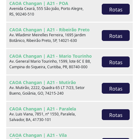
CAOA Changan | A21 - POA
Avenida Ceará, 555 São João, Porto Alegre,
Rotas
RS, 90240-510
CAOA Changan | A21 - Ribeirão Preto
Av. Wladimir Meirelles Ferreira, 1695 Jardim
Rotas
Botânico, Ribeirão Preto, SP, 14021-630
Hyundai CRETA
CAOA Changan | A21 - Mario Tourinho
Av. General Mario Tourinho, 1599, lote 6C E B8,
Rotas
1.0 TGDI FLEX PLATINUM AUTOMÁTICO
Campina do Siqueira, Curitiba, PR, 80740-000
Hyundai CAOA - Intendente Magalhães (Valqueire)
CAOA Changan | A21 - Mutirão
Av. Mutirão, 2222, Quadra 65 LT 7/23, Setor
Rotas
Por:
R$
131.900,00
Bueno, Goiânia, GO, 74215-240
CAOA Changan | A21 - Paralela
Ano
Km
Câmbio
Cor
Av. Luis Viana, 7851, n° 1550, Paralela,
Rotas
23/24
20.863
Automatico
Branco
Salvador, BA, 41730-101
CAOA Changan | A21 - Vila
Final da placa