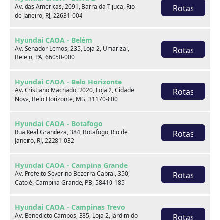
Av. das Américas, 2091, Barra da Tijuca, Rio
Rotas
de Janeiro, RJ, 22631-004
Venda seu usado
Hyundai CAOA - Belém
Av. Senador Lemos, 235, Loja 2, Umarizal,
Rotas
Belém, PA, 66050-000
Hyundai CAOA - Belo Horizonte
Av. Cristiano Machado, 2020, Loja 2, Cidade
Rotas
Nova, Belo Horizonte, MG, 31170-800
Hyundai CAOA - Botafogo
Rua Real Grandeza, 384, Botafogo, Rio de
Rotas
Janeiro, RJ, 22281-032
Hyundai CAOA - Campina Grande
Av. Prefeito Severino Bezerra Cabral, 350,
Rotas
Catolé, Campina Grande, PB, 58410-185
Consórcio
Hyundai CAOA - Campinas Trevo
Av. Benedicto Campos, 385, Loja 2, Jardim do
Rotas