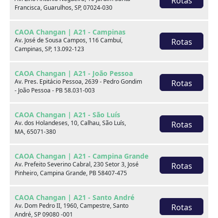
Rotas
Francisca, Guarulhos, SP, 07024-030
xxx
CAOA Changan | A21 - Campinas
xxx
Av. José de Sousa Campos, 116 Cambuí,
Rotas
Campinas, SP, 13.092-123
xxx
CAOA Changan | A21 - João Pessoa
xxxxxx/xxxxxx
xxxxxx/xxxxxx
Av. Pres. Epitácio Pessoa, 2639 - Pedro Gondim
Rotas
- João Pessoa - PB 58.031-003
xxx
xxx
CAOA Changan | A21 - São Luís
Av. dos Holandeses, 10, Calhau, São Luís,
Rotas
MA, 65071-380
CAOA Changan | A21 - Campina Grande
Av. Prefeito Severino Cabral, 230 Setor 3, José
Rotas
Pinheiro, Campina Grande, PB 58407-475
Consulte por marca
CAOA Changan | A21 - Santo André
Av. Dom Pedro II, 1960, Campestre, Santo
Rotas
André, SP 09080 -001