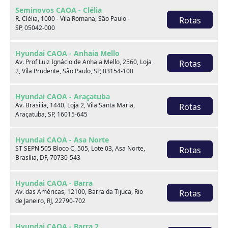
Seminovos CAOA - Clélia
R. Clélia, 1000 - Vila Romana, São Paulo -
Rotas
SP, 05042-000
Hyundai CAOA - Anhaia Mello
Av. Prof Luiz Ignácio de Anhaia Mello, 2560, Loja
Rotas
2, Vila Prudente, São Paulo, SP, 03154-100
Hyundai CAOA - Araçatuba
Sobre nós
Av. Brasilia, 1440, Loja 2, Vila Santa Maria,
Rotas
Araçatuba, SP, 16015-645
Hyundai CAOA - Asa Norte
ST SEPN 505 Bloco C, 505, Lote 03, Asa Norte,
Rotas
Brasília, DF, 70730-543
Hyundai CAOA - Barra
Av. das Américas, 12100, Barra da Tijuca, Rio
Rotas
de Janeiro, RJ, 22790-702
Hyundai CAOA - Barra 2