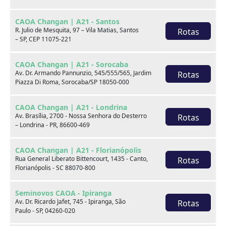
CAOA Changan | A21 - Santos
R. Julio de Mesquita, 97 – Vila Matias, Santos
Rotas
– SP, CEP 11075-221
CAOA Changan | A21 - Sorocaba
Av. Dr. Armando Pannunzio, 545/555/565, Jardim
Rotas
Piazza Di Roma, Sorocaba/SP 18050-000
BYD
CAOA Chery
CAOA Changan | A21 - Londrina
Av. Brasília, 2700 - Nossa Senhora do Desterro
Rotas
– Londrina - PR, 86600-469
CAOA Changan | A21 - Florianópolis
Rua General Liberato Bittencourt, 1435 - Canto,
Rotas
Destaques
Florianópolis - SC 88070-800
Seminovos CAOA - Ipiranga
Av. Dr. Ricardo Jafet, 745 - Ipiranga, São
Rotas
Paulo - SP, 04260-020