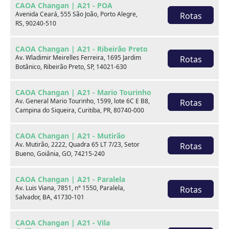
CAOA Changan | A21 - POA
Marca
Avenida Ceará, 555 São João, Porto Alegre,
Rotas
RS, 90240-510
Modelo
CAOA Changan | A21 - Ribeirão Preto
Av. Wladimir Meirelles Ferreira, 1695 Jardim
Rotas
Botânico, Ribeirão Preto, SP, 14021-630
Ver estoque
CAOA Changan | A21 - Mario Tourinho
Av. General Mario Tourinho, 1599, lote 6C E B8,
Rotas
Campina do Siqueira, Curitiba, PR, 80740-000
Escolha por categoria
CAOA Changan | A21 - Mutirão
Av. Mutirão, 2222, Quadra 65 LT 7/23, Setor
Rotas
Bueno, Goiânia, GO, 74215-240
Hatch
CAOA Changan | A21 - Paralela
Av. Luis Viana, 7851, n° 1550, Paralela,
Rotas
Salvador, BA, 41730-101
CAOA Changan | A21 - Vila