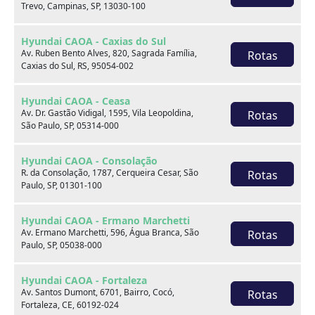
Trevo, Campinas, SP, 13030-100
Hyundai CAOA - Caxias do Sul
Av. Ruben Bento Alves, 820, Sagrada Família,
Rotas
Caxias do Sul, RS, 95054-002
Onde estamos
Hyundai CAOA - Ceasa
Av. Dr. Gastão Vidigal, 1595, Vila Leopoldina,
Rotas
São Paulo, SP, 05314-000
CAOA Changan | A21 - Tatuapé
Hyundai CAOA - Consolação
R. da Consolação, 1787, Cerqueira Cesar, São
Rotas
Paulo, SP, 01301-100
Hyundai CAOA - Ermano Marchetti
CAOA Changan | A21 - Tatuapé
Av. Ermano Marchetti, 596, Água Branca, São
Rotas
Paulo, SP, 05038-000
Endereço:
Hyundai CAOA - Fortaleza
Rua Serra do Japi, 1275 Tatuapé, São Paulo, SP, 03309-
Av. Santos Dumont, 6701, Bairro, Cocó,
Rotas
001
Fortaleza, CE, 60192-024