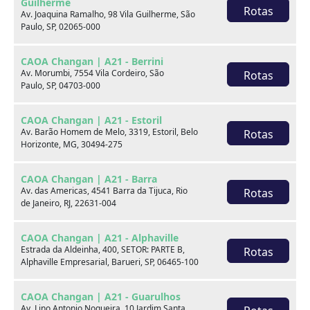
Guilherme
Rotas
Av. Joaquina Ramalho, 98 Vila Guilherme, São
Paulo, SP, 02065-000
CAOA Changan | A21 - Berrini
Av. Morumbi, 7554 Vila Cordeiro, São
Rotas
Paulo, SP, 04703-000
Seminovos em destaque
CAOA Changan | A21 - Estoril
Av. Barão Homem de Melo, 3319, Estoril, Belo
Rotas
Horizonte, MG, 30494-275
CAOA Changan | A21 - Barra
Av. das Americas, 4541 Barra da Tijuca, Rio
Rotas
de Janeiro, RJ, 22631-004
CAOA Changan | A21 - Alphaville
Estrada da Aldeinha, 400, SETOR: PARTE B,
Rotas
Alphaville Empresarial, Barueri, SP, 06465-100
CAOA Changan | A21 - Guarulhos
Av. Lino Antonio Nogueira, 10 Jardim Santa