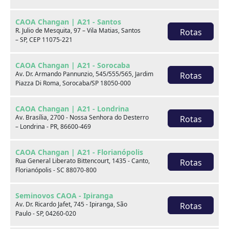
CAOA Changan | A21 - Santos
R. Julio de Mesquita, 97 – Vila Matias, Santos
Rotas
– SP, CEP 11075-221
CAOA Changan | A21 - Sorocaba
Av. Dr. Armando Pannunzio, 545/555/565, Jardim
Rotas
Piazza Di Roma, Sorocaba/SP 18050-000
BYD
CAOA Chery
CAOA Changan | A21 - Londrina
Av. Brasília, 2700 - Nossa Senhora do Desterro
Rotas
– Londrina - PR, 86600-469
CAOA Changan | A21 - Florianópolis
Rua General Liberato Bittencourt, 1435 - Canto,
Rotas
Destaques
Florianópolis - SC 88070-800
Seminovos CAOA - Ipiranga
Av. Dr. Ricardo Jafet, 745 - Ipiranga, São
Rotas
Paulo - SP, 04260-020