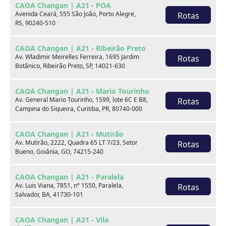
CAOA Changan | A21 - POA
Marca
Avenida Ceará, 555 São João, Porto Alegre,
Rotas
RS, 90240-510
Modelo
CAOA Changan | A21 - Ribeirão Preto
Av. Wladimir Meirelles Ferreira, 1695 Jardim
Rotas
Botânico, Ribeirão Preto, SP, 14021-630
Ver estoque
CAOA Changan | A21 - Mario Tourinho
Av. General Mario Tourinho, 1599, lote 6C E B8,
Rotas
Campina do Siqueira, Curitiba, PR, 80740-000
Escolha por categoria
CAOA Changan | A21 - Mutirão
Av. Mutirão, 2222, Quadra 65 LT 7/23, Setor
Rotas
Bueno, Goiânia, GO, 74215-240
Hatch
CAOA Changan | A21 - Paralela
Av. Luis Viana, 7851, n° 1550, Paralela,
Rotas
Salvador, BA, 41730-101
CAOA Changan | A21 - Vila