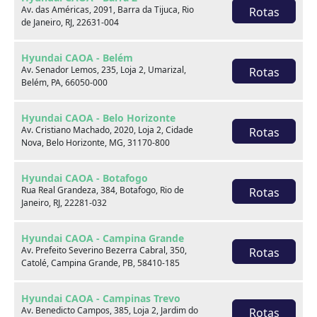
Av. das Américas, 2091, Barra da Tijuca, Rio
Rotas
de Janeiro, RJ, 22631-004
Venda seu usado
Hyundai CAOA - Belém
Av. Senador Lemos, 235, Loja 2, Umarizal,
Rotas
Belém, PA, 66050-000
Hyundai CAOA - Belo Horizonte
Av. Cristiano Machado, 2020, Loja 2, Cidade
Rotas
Nova, Belo Horizonte, MG, 31170-800
Hyundai CAOA - Botafogo
Rua Real Grandeza, 384, Botafogo, Rio de
Rotas
Janeiro, RJ, 22281-032
Hyundai CAOA - Campina Grande
Av. Prefeito Severino Bezerra Cabral, 350,
Rotas
Catolé, Campina Grande, PB, 58410-185
Consórcio
Hyundai CAOA - Campinas Trevo
Av. Benedicto Campos, 385, Loja 2, Jardim do
Rotas