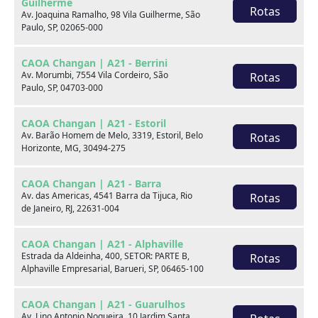
Guilherme
Rotas
Av. Joaquina Ramalho, 98 Vila Guilherme, São
Paulo, SP, 02065-000
CAOA Changan | A21 - Berrini
Av. Morumbi, 7554 Vila Cordeiro, São
Rotas
Paulo, SP, 04703-000
Seminovos em destaque
CAOA Changan | A21 - Estoril
Av. Barão Homem de Melo, 3319, Estoril, Belo
Rotas
Horizonte, MG, 30494-275
CAOA Changan | A21 - Barra
Av. das Americas, 4541 Barra da Tijuca, Rio
Rotas
de Janeiro, RJ, 22631-004
CAOA Changan | A21 - Alphaville
Estrada da Aldeinha, 400, SETOR: PARTE B,
Rotas
Alphaville Empresarial, Barueri, SP, 06465-100
CAOA Changan | A21 - Guarulhos
Av. Lino Antonio Nogueira, 10 Jardim Santa