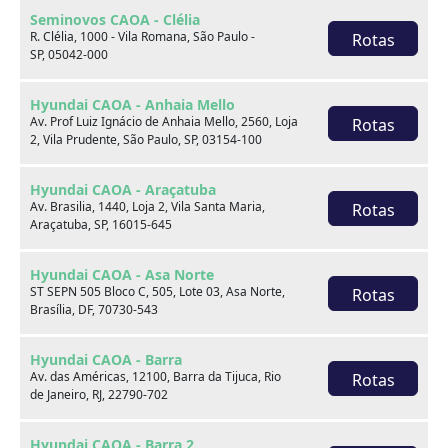
Seminovos CAOA - Clélia
R. Clélia, 1000 - Vila Romana, São Paulo -
Rotas
SP, 05042-000
Hyundai CAOA - Anhaia Mello
Av. Prof Luiz Ignácio de Anhaia Mello, 2560, Loja
Rotas
2, Vila Prudente, São Paulo, SP, 03154-100
Hyundai CAOA - Araçatuba
Sobre nós
Av. Brasilia, 1440, Loja 2, Vila Santa Maria,
Rotas
Araçatuba, SP, 16015-645
Hyundai CAOA - Asa Norte
ST SEPN 505 Bloco C, 505, Lote 03, Asa Norte,
Rotas
Brasília, DF, 70730-543
Hyundai CAOA - Barra
Av. das Américas, 12100, Barra da Tijuca, Rio
Rotas
de Janeiro, RJ, 22790-702
Hyundai CAOA - Barra 2