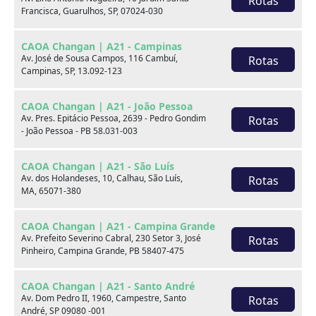
Rotas
Francisca, Guarulhos, SP, 07024-030
xxx
CAOA Changan | A21 - Campinas
xxx
Av. José de Sousa Campos, 116 Cambuí,
Rotas
Campinas, SP, 13.092-123
xxx
CAOA Changan | A21 - João Pessoa
xxxxxx/xxxxxx
xxxxxx/xxxxxx
Av. Pres. Epitácio Pessoa, 2639 - Pedro Gondim
Rotas
- João Pessoa - PB 58.031-003
xxx
xxx
CAOA Changan | A21 - São Luís
Av. dos Holandeses, 10, Calhau, São Luís,
Rotas
MA, 65071-380
CAOA Changan | A21 - Campina Grande
Av. Prefeito Severino Cabral, 230 Setor 3, José
Rotas
Pinheiro, Campina Grande, PB 58407-475
Consulte por marca
CAOA Changan | A21 - Santo André
Av. Dom Pedro II, 1960, Campestre, Santo
Rotas
André, SP 09080 -001