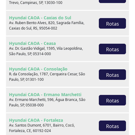
Trevo, Campinas, SP, 13030-100
Hyundai CAOA - Caxias do Sul
Av. Ruben Bento Alves, 820, Sagrada Família,
Rotas
Caxias do Sul, RS, 95054-002
Onde estamos
Hyundai CAOA - Ceasa
Av. Dr. Gastão Vidigal, 1595, Vila Leopoldina,
Rotas
São Paulo, SP, 05314-000
CAOA Changan | A21 - Tatuapé
Hyundai CAOA - Consolação
R. da Consolação, 1787, Cerqueira Cesar, São
Rotas
Paulo, SP, 01301-100
Hyundai CAOA - Ermano Marchetti
CAOA Changan | A21 - Tatuapé
Av. Ermano Marchetti, 596, Água Branca, São
Rotas
Paulo, SP, 05038-000
Endereço:
Hyundai CAOA - Fortaleza
Rua Serra do Japi, 1275 Tatuapé, São Paulo, SP, 03309-
Av. Santos Dumont, 6701, Bairro, Cocó,
Rotas
001
Fortaleza, CE, 60192-024