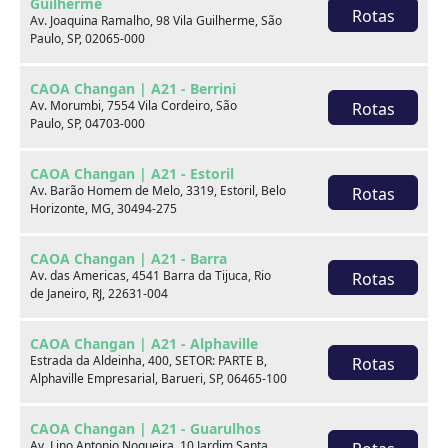
Guilherme
Rotas
Av. Joaquina Ramalho, 98 Vila Guilherme, São
Paulo, SP, 02065-000
CAOA Changan | A21 - Berrini
Av. Morumbi, 7554 Vila Cordeiro, São
Rotas
Paulo, SP, 04703-000
Seminovos em destaque
CAOA Changan | A21 - Estoril
Av. Barão Homem de Melo, 3319, Estoril, Belo
Rotas
Horizonte, MG, 30494-275
CAOA Changan | A21 - Barra
Av. das Americas, 4541 Barra da Tijuca, Rio
Rotas
de Janeiro, RJ, 22631-004
CAOA Changan | A21 - Alphaville
Estrada da Aldeinha, 400, SETOR: PARTE B,
Rotas
Alphaville Empresarial, Barueri, SP, 06465-100
CAOA Changan | A21 - Guarulhos
Av. Lino Antonio Nogueira, 10 Jardim Santa