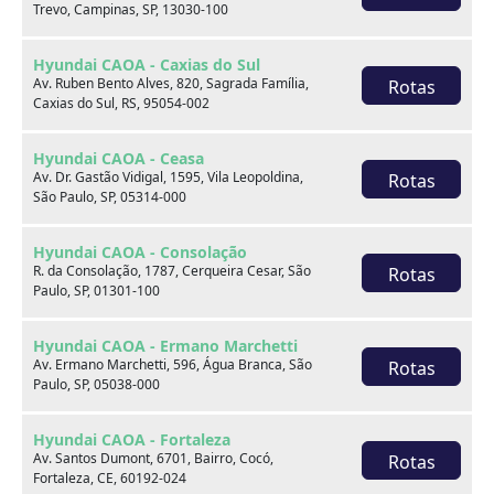
Trevo, Campinas, SP, 13030-100
Hyundai CAOA - Caxias do Sul
Av. Ruben Bento Alves, 820, Sagrada Família,
Rotas
Caxias do Sul, RS, 95054-002
Onde estamos
Hyundai CAOA - Ceasa
Av. Dr. Gastão Vidigal, 1595, Vila Leopoldina,
Rotas
São Paulo, SP, 05314-000
CAOA Changan | A21 - Tatuapé
Hyundai CAOA - Consolação
R. da Consolação, 1787, Cerqueira Cesar, São
Rotas
Paulo, SP, 01301-100
Hyundai CAOA - Ermano Marchetti
CAOA Changan | A21 - Tatuapé
Av. Ermano Marchetti, 596, Água Branca, São
Rotas
Paulo, SP, 05038-000
Endereço:
Hyundai CAOA - Fortaleza
Rua Serra do Japi, 1275 Tatuapé, São Paulo, SP, 03309-
Av. Santos Dumont, 6701, Bairro, Cocó,
Rotas
001
Fortaleza, CE, 60192-024