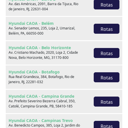
Av. das Américas, 2091, Barra da Tijuca, Rio
Rotas
de Janeiro, RJ, 22631-004
Venda seu usado
Hyundai CAOA - Belém
Av. Senador Lemos, 235, Loja 2, Umarizal,
Rotas
Belém, PA, 66050-000
Hyundai CAOA - Belo Horizonte
Av. Cristiano Machado, 2020, Loja 2, Cidade
Rotas
Nova, Belo Horizonte, MG, 31170-800
Hyundai CAOA - Botafogo
Rua Real Grandeza, 384, Botafogo, Rio de
Rotas
Janeiro, RJ, 22281-032
Hyundai CAOA - Campina Grande
Av. Prefeito Severino Bezerra Cabral, 350,
Rotas
Catolé, Campina Grande, PB, 58410-185
Consórcio
Hyundai CAOA - Campinas Trevo
Av. Benedicto Campos, 385, Loja 2, Jardim do
Rotas