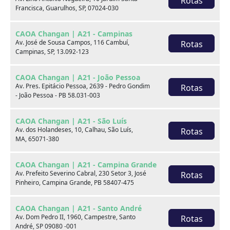
Rotas
Francisca, Guarulhos, SP, 07024-030
xxx
CAOA Changan | A21 - Campinas
xxx
Av. José de Sousa Campos, 116 Cambuí,
Rotas
Campinas, SP, 13.092-123
xxx
CAOA Changan | A21 - João Pessoa
xxxxxx/xxxxxx
xxxxxx/xxxxxx
Av. Pres. Epitácio Pessoa, 2639 - Pedro Gondim
Rotas
- João Pessoa - PB 58.031-003
xxx
xxx
CAOA Changan | A21 - São Luís
Av. dos Holandeses, 10, Calhau, São Luís,
Rotas
MA, 65071-380
CAOA Changan | A21 - Campina Grande
Av. Prefeito Severino Cabral, 230 Setor 3, José
Rotas
Pinheiro, Campina Grande, PB 58407-475
Consulte por marca
CAOA Changan | A21 - Santo André
Av. Dom Pedro II, 1960, Campestre, Santo
Rotas
André, SP 09080 -001