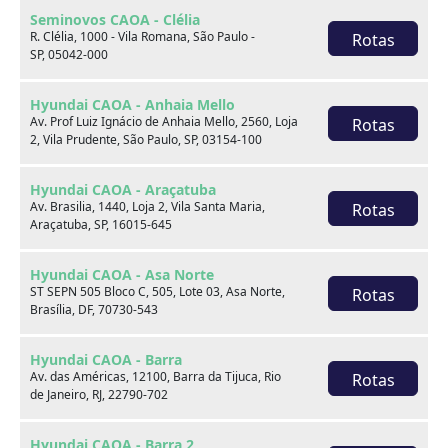
Seminovos CAOA - Clélia
R. Clélia, 1000 - Vila Romana, São Paulo -
Rotas
SP, 05042-000
Hyundai CAOA - Anhaia Mello
Av. Prof Luiz Ignácio de Anhaia Mello, 2560, Loja
Rotas
2, Vila Prudente, São Paulo, SP, 03154-100
Hyundai CAOA - Araçatuba
Sobre nós
Av. Brasilia, 1440, Loja 2, Vila Santa Maria,
Rotas
Araçatuba, SP, 16015-645
Hyundai CAOA - Asa Norte
ST SEPN 505 Bloco C, 505, Lote 03, Asa Norte,
Rotas
Brasília, DF, 70730-543
Hyundai CAOA - Barra
Av. das Américas, 12100, Barra da Tijuca, Rio
Rotas
de Janeiro, RJ, 22790-702
Hyundai CAOA - Barra 2