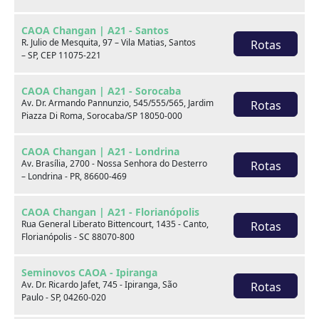
CAOA Changan | A21 - Santos
R. Julio de Mesquita, 97 – Vila Matias, Santos
Rotas
– SP, CEP 11075-221
CAOA Changan | A21 - Sorocaba
Av. Dr. Armando Pannunzio, 545/555/565, Jardim
Rotas
Piazza Di Roma, Sorocaba/SP 18050-000
BMW
BYD
CAOA Changan | A21 - Londrina
Av. Brasília, 2700 - Nossa Senhora do Desterro
Rotas
– Londrina - PR, 86600-469
CAOA Changan | A21 - Florianópolis
Rua General Liberato Bittencourt, 1435 - Canto,
Rotas
Destaques
Florianópolis - SC 88070-800
Seminovos CAOA - Ipiranga
Av. Dr. Ricardo Jafet, 745 - Ipiranga, São
Rotas
Paulo - SP, 04260-020