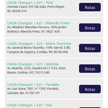
CAOA Changan | A21 - POA
Marca
Avenida Ceará, 555 São João, Porto Alegre,
Rotas
RS, 90240-510
Modelo
CAOA Changan | A21 - Ribeirão Preto
Av. Wladimir Meirelles Ferreira, 1695 Jardim
Rotas
Botânico, Ribeirão Preto, SP, 14021-630
Ver estoque
CAOA Changan | A21 - Mario Tourinho
Av. General Mario Tourinho, 1599, lote 6C E B8,
Rotas
Campina do Siqueira, Curitiba, PR, 80740-000
Escolha por categoria
CAOA Changan | A21 - Mutirão
Av. Mutirão, 2222, Quadra 65 LT 7/23, Setor
Rotas
Bueno, Goiânia, GO, 74215-240
Hatch
CAOA Changan | A21 - Paralela
Av. Luis Viana, 7851, n° 1550, Paralela,
Rotas
Salvador, BA, 41730-101
CAOA Changan | A21 - Vila