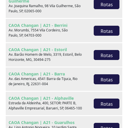
Guilherme
Rotas
Av. Joaquina Ramalho, 98 Vila Guilherme, São
Paulo, SP, 02065-000
CAOA Changan | A21 - Berrini
Av. Morumbi, 7554 Vila Cordeiro, São
Rotas
Paulo, SP, 04703-000
Seminovos em destaque
CAOA Changan | A21 - Estoril
Av. Barão Homem de Melo, 3319, Estoril, Belo
Rotas
Horizonte, MG, 30494-275
CAOA Changan | A21 - Barra
Av. das Americas, 4541 Barra da Tijuca, Rio
Rotas
de Janeiro, RJ, 22631-004
CAOA Changan | A21 - Alphaville
Estrada da Aldeinha, 400, SETOR: PARTE B,
Rotas
Alphaville Empresarial, Barueri, SP, 06465-100
CAOA Changan | A21 - Guarulhos
Av. Lino Antonio Nogueira, 10 Jardim Santa