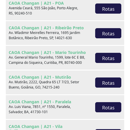
CAOA Changan | A21 - POA
Marca
Avenida Ceará, 555 São João, Porto Alegre,
Rotas
RS, 90240-510
Modelo
CAOA Changan | A21 - Ribeirão Preto
Av. Wladimir Meirelles Ferreira, 1695 Jardim
Rotas
Botânico, Ribeirão Preto, SP, 14021-630
Ver estoque
CAOA Changan | A21 - Mario Tourinho
Av. General Mario Tourinho, 1599, lote 6C E B8,
Rotas
Campina do Siqueira, Curitiba, PR, 80740-000
Escolha por categoria
CAOA Changan | A21 - Mutirão
Av. Mutirão, 2222, Quadra 65 LT 7/23, Setor
Rotas
Bueno, Goiânia, GO, 74215-240
Hatch
CAOA Changan | A21 - Paralela
Av. Luis Viana, 7851, n° 1550, Paralela,
Rotas
Salvador, BA, 41730-101
CAOA Changan | A21 - Vila