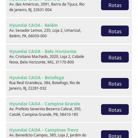
Av. das Américas, 2091, Barra da Tijuca, Rio
Rotas
de Janeiro, RJ, 22631-004
Venda seu usado
Hyundai CAOA - Belém
Av. Senador Lemos, 235, Loja 2, Umarizal,
Rotas
Belém, PA, 66050-000
Hyundai CAOA - Belo Horizonte
Av. Cristiano Machado, 2020, Loja 2, Cidade
Rotas
Nova, Belo Horizonte, MG, 31170-800
Hyundai CAOA - Botafogo
Rua Real Grandeza, 384, Botafogo, Rio de
Rotas
Janeiro, RJ, 22281-032
Hyundai CAOA - Campina Grande
Av. Prefeito Severino Bezerra Cabral, 350,
Rotas
Catolé, Campina Grande, PB, 58410-185
Consórcio
Hyundai CAOA - Campinas Trevo
Av. Benedicto Campos, 385, Loja 2, Jardim do
Rotas