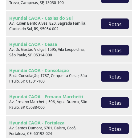
Trevo, Campinas, SP, 13030-100
Hyundai CAOA - Caxias do Sul
Av. Ruben Bento Alves, 820, Sagrada Família,
Rotas
Caxias do Sul, RS, 95054-002
Onde estamos
Hyundai CAOA - Ceasa
Av. Dr. Gastão Vidigal, 1595, Vila Leopoldina,
Rotas
São Paulo, SP, 05314-000
CAOA Changan | A21 - Tatuapé
Hyundai CAOA - Consolação
R. da Consolação, 1787, Cerqueira Cesar, São
Rotas
Paulo, SP, 01301-100
Hyundai CAOA - Ermano Marchetti
CAOA Changan | A21 - Tatuapé
Av. Ermano Marchetti, 596, Água Branca, São
Rotas
Paulo, SP, 05038-000
Endereço:
Hyundai CAOA - Fortaleza
Rua Serra do Japi, 1275 Tatuapé, São Paulo, SP, 03309-
Av. Santos Dumont, 6701, Bairro, Cocó,
Rotas
001
Fortaleza, CE, 60192-024