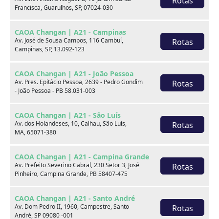
Rotas
Francisca, Guarulhos, SP, 07024-030
xxx
CAOA Changan | A21 - Campinas
xxx
Av. José de Sousa Campos, 116 Cambuí,
Rotas
Campinas, SP, 13.092-123
xxx
CAOA Changan | A21 - João Pessoa
xxxxxx/xxxxxx
xxxxxx/xxxxxx
Av. Pres. Epitácio Pessoa, 2639 - Pedro Gondim
Rotas
- João Pessoa - PB 58.031-003
xxx
xxx
CAOA Changan | A21 - São Luís
Av. dos Holandeses, 10, Calhau, São Luís,
Rotas
MA, 65071-380
CAOA Changan | A21 - Campina Grande
Av. Prefeito Severino Cabral, 230 Setor 3, José
Rotas
Pinheiro, Campina Grande, PB 58407-475
Consulte por marca
CAOA Changan | A21 - Santo André
Av. Dom Pedro II, 1960, Campestre, Santo
Rotas
André, SP 09080 -001