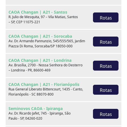
CAOA Changan | A21 - Santos
R. Julio de Mesquita, 97 – Vila Matias, Santos
Rotas
– SP, CEP 11075-221
CAOA Changan | A21 - Sorocaba
Av. Dr. Armando Pannunzio, 545/555/565, Jardim
Rotas
Piazza Di Roma, Sorocaba/SP 18050-000
BYD
CAOA Chery
CAOA Changan | A21 - Londrina
Av. Brasília, 2700 - Nossa Senhora do Desterro
Rotas
– Londrina - PR, 86600-469
CAOA Changan | A21 - Florianópolis
Rua General Liberato Bittencourt, 1435 - Canto,
Rotas
Destaques
Florianópolis - SC 88070-800
Seminovos CAOA - Ipiranga
Av. Dr. Ricardo Jafet, 745 - Ipiranga, São
Rotas
Paulo - SP, 04260-020