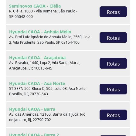
Seminovos CAOA - Clélia
R. Clélia, 1000 - Vila Romana, São Paulo -
Rotas
SP, 05042-000
Hyundai CAOA - Anhaia Mello
Av. Prof Luiz Ignácio de Anhaia Mello, 2560, Loja
Rotas
2, Vila Prudente, São Paulo, SP, 03154-100
Hyundai CAOA - Araçatuba
Sobre nós
Av. Brasilia, 1440, Loja 2, Vila Santa Maria,
Rotas
Araçatuba, SP, 16015-645
Hyundai CAOA - Asa Norte
ST SEPN 505 Bloco C, 505, Lote 03, Asa Norte,
Rotas
Brasília, DF, 70730-543
Hyundai CAOA - Barra
Av. das Américas, 12100, Barra da Tijuca, Rio
Rotas
de Janeiro, RJ, 22790-702
Hyundai CAOA - Barra 2