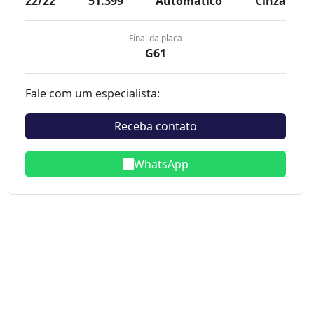
22/22
51.399
Automatico
Cinza
Final da placa
G61
Fale com um especialista:
Receba contato
WhatsApp