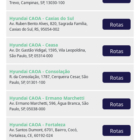
Trevo, Campinas, SP, 13030-100
Hyundai CAOA - Caxias do Sul
Av. Ruben Bento Alves, 820, Sagrada Família,
Rotas
Caxias do Sul, RS, 95054-002
Onde estamos
Hyundai CAOA - Ceasa
Av. Dr. Gastão Vidigal, 1595, Vila Leopoldina,
Rotas
São Paulo, SP, 05314-000
CAOA Changan | A21 - Tatuapé
Hyundai CAOA - Consolação
R. da Consolação, 1787, Cerqueira Cesar, São
Rotas
Paulo, SP, 01301-100
Hyundai CAOA - Ermano Marchetti
CAOA Changan | A21 - Tatuapé
Av. Ermano Marchetti, 596, Água Branca, São
Rotas
Paulo, SP, 05038-000
Endereço:
Hyundai CAOA - Fortaleza
Rua Serra do Japi, 1275 Tatuapé, São Paulo, SP, 03309-
Av. Santos Dumont, 6701, Bairro, Cocó,
Rotas
001
Fortaleza, CE, 60192-024