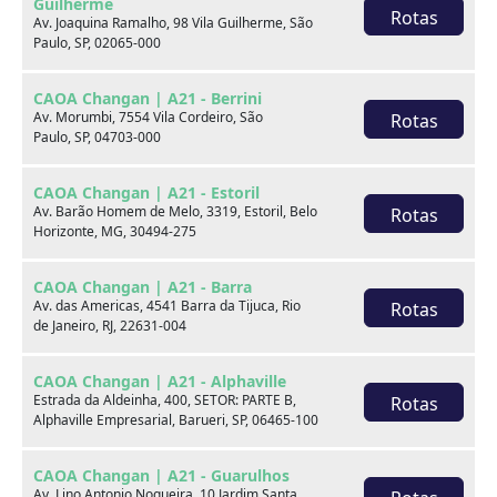
Guilherme
Rotas
Av. Joaquina Ramalho, 98 Vila Guilherme, São
Paulo, SP, 02065-000
CAOA Changan | A21 - Berrini
Av. Morumbi, 7554 Vila Cordeiro, São
Rotas
Paulo, SP, 04703-000
Seminovos em destaque
CAOA Changan | A21 - Estoril
Av. Barão Homem de Melo, 3319, Estoril, Belo
Rotas
Horizonte, MG, 30494-275
CAOA Changan | A21 - Barra
Av. das Americas, 4541 Barra da Tijuca, Rio
Rotas
de Janeiro, RJ, 22631-004
CAOA Changan | A21 - Alphaville
Estrada da Aldeinha, 400, SETOR: PARTE B,
Rotas
Alphaville Empresarial, Barueri, SP, 06465-100
CAOA Changan | A21 - Guarulhos
Av. Lino Antonio Nogueira, 10 Jardim Santa