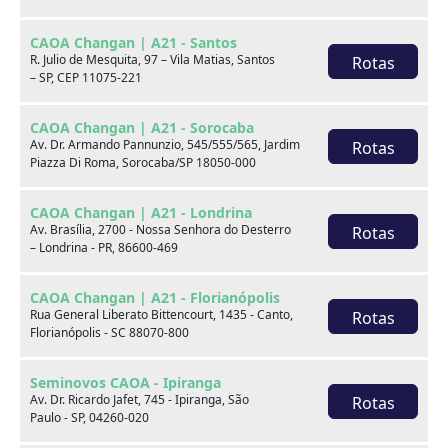
CAOA Changan | A21 - Santos
R. Julio de Mesquita, 97 – Vila Matias, Santos
Rotas
– SP, CEP 11075-221
CAOA Changan | A21 - Sorocaba
Av. Dr. Armando Pannunzio, 545/555/565, Jardim
Rotas
Piazza Di Roma, Sorocaba/SP 18050-000
BMW
BYD
CAOA Changan | A21 - Londrina
Av. Brasília, 2700 - Nossa Senhora do Desterro
Rotas
– Londrina - PR, 86600-469
CAOA Changan | A21 - Florianópolis
Rua General Liberato Bittencourt, 1435 - Canto,
Rotas
Destaques
Florianópolis - SC 88070-800
Seminovos CAOA - Ipiranga
Av. Dr. Ricardo Jafet, 745 - Ipiranga, São
Rotas
Paulo - SP, 04260-020