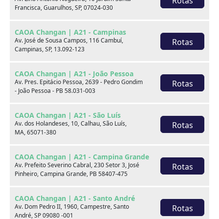
Rotas
Francisca, Guarulhos, SP, 07024-030
xxx
CAOA Changan | A21 - Campinas
xxx
Av. José de Sousa Campos, 116 Cambuí,
Rotas
Campinas, SP, 13.092-123
xxx
CAOA Changan | A21 - João Pessoa
xxxxxx/xxxxxx
xxxxxx/xxxxxx
Av. Pres. Epitácio Pessoa, 2639 - Pedro Gondim
Rotas
- João Pessoa - PB 58.031-003
xxx
xxx
CAOA Changan | A21 - São Luís
Av. dos Holandeses, 10, Calhau, São Luís,
Rotas
MA, 65071-380
CAOA Changan | A21 - Campina Grande
Av. Prefeito Severino Cabral, 230 Setor 3, José
Rotas
Pinheiro, Campina Grande, PB 58407-475
Consulte por marca
CAOA Changan | A21 - Santo André
Av. Dom Pedro II, 1960, Campestre, Santo
Rotas
André, SP 09080 -001