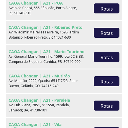
CAOA Changan | A21 - POA
Marca
Avenida Ceará, 555 São João, Porto Alegre,
Rotas
RS, 90240-510
Modelo
CAOA Changan | A21 - Ribeirão Preto
Av. Wladimir Meirelles Ferreira, 1695 Jardim
Rotas
Botânico, Ribeirão Preto, SP, 14021-630
Ver estoque
CAOA Changan | A21 - Mario Tourinho
Av. General Mario Tourinho, 1599, lote 6C E B8,
Rotas
Campina do Siqueira, Curitiba, PR, 80740-000
Escolha por categoria
CAOA Changan | A21 - Mutirão
Av. Mutirão, 2222, Quadra 65 LT 7/23, Setor
Rotas
Bueno, Goiânia, GO, 74215-240
Hatch
CAOA Changan | A21 - Paralela
Av. Luis Viana, 7851, n° 1550, Paralela,
Rotas
Salvador, BA, 41730-101
CAOA Changan | A21 - Vila