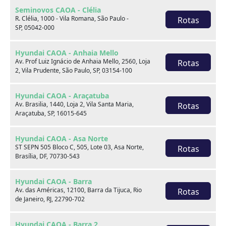
Seminovos CAOA - Clélia
R. Clélia, 1000 - Vila Romana, São Paulo -
Rotas
SP, 05042-000
Hyundai CAOA - Anhaia Mello
Av. Prof Luiz Ignácio de Anhaia Mello, 2560, Loja
Rotas
2, Vila Prudente, São Paulo, SP, 03154-100
Hyundai CAOA - Araçatuba
Sobre nós
Av. Brasilia, 1440, Loja 2, Vila Santa Maria,
Rotas
Araçatuba, SP, 16015-645
Hyundai CAOA - Asa Norte
ST SEPN 505 Bloco C, 505, Lote 03, Asa Norte,
Rotas
Brasília, DF, 70730-543
Hyundai CAOA - Barra
Av. das Américas, 12100, Barra da Tijuca, Rio
Rotas
de Janeiro, RJ, 22790-702
Hyundai CAOA - Barra 2