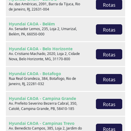
Av. das Américas, 2091, Barra da Tijuca, Rio
Rotas
de Janeiro, RJ, 22631-004
Venda seu usado
Hyundai CAOA - Belém
Av. Senador Lemos, 235, Loja 2, Umarizal,
Rotas
Belém, PA, 66050-000
Hyundai CAOA - Belo Horizonte
Av. Cristiano Machado, 2020, Loja 2, Cidade
Rotas
Nova, Belo Horizonte, MG, 31170-800
Hyundai CAOA - Botafogo
Rua Real Grandeza, 384, Botafogo, Rio de
Rotas
Janeiro, RJ, 22281-032
Hyundai CAOA - Campina Grande
Av. Prefeito Severino Bezerra Cabral, 350,
Rotas
Catolé, Campina Grande, PB, 58410-185
Consórcio
Hyundai CAOA - Campinas Trevo
Av. Benedicto Campos, 385, Loja 2, Jardim do
Rotas