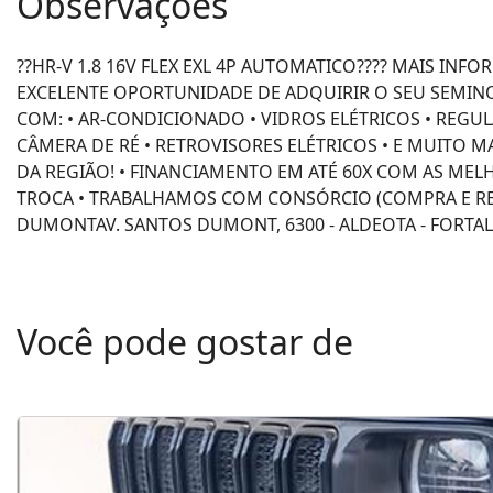
Observações
??HR-V 1.8 16V FLEX EXL 4P AUTOMATICO???? MAIS INF
EXCELENTE OPORTUNIDADE DE ADQUIRIR O SEU SEMIN
COM: • AR-CONDICIONADO • VIDROS ELÉTRICOS • REGU
CÂMERA DE RÉ • RETROVISORES ELÉTRICOS • E MUITO 
DA REGIÃO! • FINANCIAMENTO EM ATÉ 60X COM AS ME
TROCA • TRABALHAMOS COM CONSÓRCIO (COMPRA E R
DUMONTAV. SANTOS DUMONT, 6300 - ALDEOTA - FORTAL
Você pode gostar de