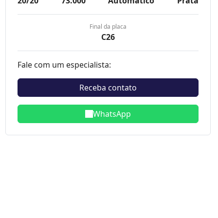
20/20
73.000
Automatico
Prata
Final da placa
C26
Fale com um especialista:
Receba contato
WhatsApp