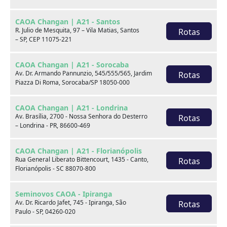
CAOA Changan | A21 - Santos
R. Julio de Mesquita, 97 – Vila Matias, Santos
Rotas
– SP, CEP 11075-221
CAOA Changan | A21 - Sorocaba
Av. Dr. Armando Pannunzio, 545/555/565, Jardim
Rotas
Piazza Di Roma, Sorocaba/SP 18050-000
BMW
BYD
CAOA Changan | A21 - Londrina
Av. Brasília, 2700 - Nossa Senhora do Desterro
Rotas
– Londrina - PR, 86600-469
CAOA Changan | A21 - Florianópolis
Rua General Liberato Bittencourt, 1435 - Canto,
Rotas
Destaques
Florianópolis - SC 88070-800
Seminovos CAOA - Ipiranga
Av. Dr. Ricardo Jafet, 745 - Ipiranga, São
Rotas
Paulo - SP, 04260-020