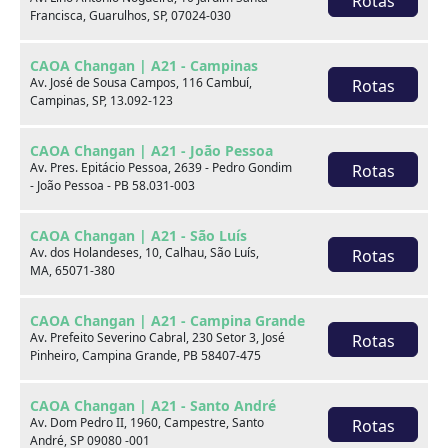
Rotas
Francisca, Guarulhos, SP, 07024-030
xxx
CAOA Changan | A21 - Campinas
xxx
Av. José de Sousa Campos, 116 Cambuí,
Rotas
Campinas, SP, 13.092-123
xxx
CAOA Changan | A21 - João Pessoa
xxxxxx/xxxxxx
xxxxxx/xxxxxx
Av. Pres. Epitácio Pessoa, 2639 - Pedro Gondim
Rotas
- João Pessoa - PB 58.031-003
xxx
xxx
CAOA Changan | A21 - São Luís
Av. dos Holandeses, 10, Calhau, São Luís,
Rotas
MA, 65071-380
CAOA Changan | A21 - Campina Grande
Av. Prefeito Severino Cabral, 230 Setor 3, José
Rotas
Pinheiro, Campina Grande, PB 58407-475
Consulte por marca
CAOA Changan | A21 - Santo André
Av. Dom Pedro II, 1960, Campestre, Santo
Rotas
André, SP 09080 -001