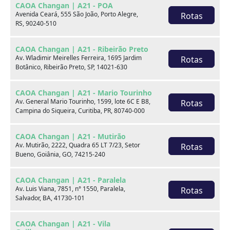
CAOA Changan | A21 - POA
Marca
Avenida Ceará, 555 São João, Porto Alegre,
Rotas
RS, 90240-510
Modelo
CAOA Changan | A21 - Ribeirão Preto
Av. Wladimir Meirelles Ferreira, 1695 Jardim
Rotas
Botânico, Ribeirão Preto, SP, 14021-630
Ver estoque
CAOA Changan | A21 - Mario Tourinho
Av. General Mario Tourinho, 1599, lote 6C E B8,
Rotas
Campina do Siqueira, Curitiba, PR, 80740-000
Escolha por categoria
CAOA Changan | A21 - Mutirão
Av. Mutirão, 2222, Quadra 65 LT 7/23, Setor
Rotas
Bueno, Goiânia, GO, 74215-240
Hatch
CAOA Changan | A21 - Paralela
Av. Luis Viana, 7851, n° 1550, Paralela,
Rotas
Salvador, BA, 41730-101
CAOA Changan | A21 - Vila