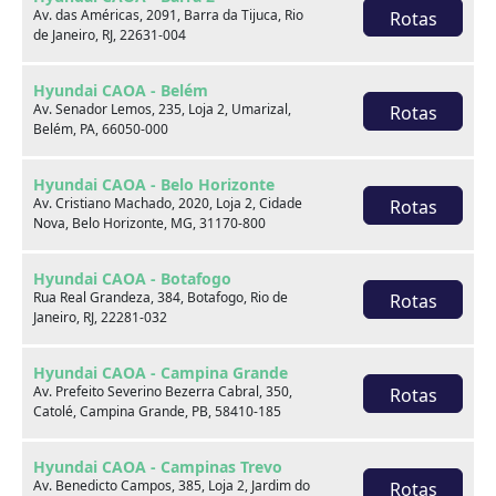
Av. das Américas, 2091, Barra da Tijuca, Rio
Rotas
de Janeiro, RJ, 22631-004
Venda seu usado
Hyundai CAOA - Belém
Av. Senador Lemos, 235, Loja 2, Umarizal,
Rotas
Belém, PA, 66050-000
Hyundai CAOA - Belo Horizonte
Av. Cristiano Machado, 2020, Loja 2, Cidade
Rotas
Nova, Belo Horizonte, MG, 31170-800
Hyundai CAOA - Botafogo
Rua Real Grandeza, 384, Botafogo, Rio de
Rotas
Janeiro, RJ, 22281-032
Hyundai CAOA - Campina Grande
Av. Prefeito Severino Bezerra Cabral, 350,
Rotas
Catolé, Campina Grande, PB, 58410-185
Consórcio
Hyundai CAOA - Campinas Trevo
Av. Benedicto Campos, 385, Loja 2, Jardim do
Rotas