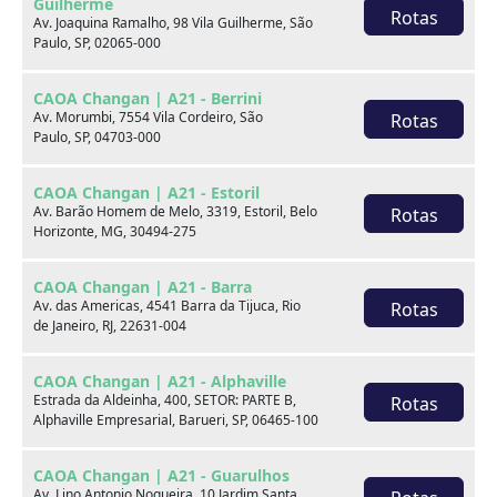
Guilherme
Rotas
Av. Joaquina Ramalho, 98 Vila Guilherme, São
Paulo, SP, 02065-000
CAOA Changan | A21 - Berrini
Av. Morumbi, 7554 Vila Cordeiro, São
Rotas
Paulo, SP, 04703-000
Seminovos em destaque
CAOA Changan | A21 - Estoril
Av. Barão Homem de Melo, 3319, Estoril, Belo
Rotas
Horizonte, MG, 30494-275
CAOA Changan | A21 - Barra
Av. das Americas, 4541 Barra da Tijuca, Rio
Rotas
de Janeiro, RJ, 22631-004
CAOA Changan | A21 - Alphaville
Estrada da Aldeinha, 400, SETOR: PARTE B,
Rotas
Alphaville Empresarial, Barueri, SP, 06465-100
CAOA Changan | A21 - Guarulhos
Av. Lino Antonio Nogueira, 10 Jardim Santa