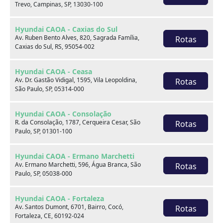
Trevo, Campinas, SP, 13030-100
Hyundai CAOA - Caxias do Sul
Av. Ruben Bento Alves, 820, Sagrada Família,
Rotas
Caxias do Sul, RS, 95054-002
Onde estamos
Hyundai CAOA - Ceasa
Av. Dr. Gastão Vidigal, 1595, Vila Leopoldina,
Rotas
São Paulo, SP, 05314-000
CAOA Changan | A21 - Tatuapé
Hyundai CAOA - Consolação
R. da Consolação, 1787, Cerqueira Cesar, São
Rotas
Paulo, SP, 01301-100
Hyundai CAOA - Ermano Marchetti
CAOA Changan | A21 - Tatuapé
Av. Ermano Marchetti, 596, Água Branca, São
Rotas
Paulo, SP, 05038-000
Endereço:
Hyundai CAOA - Fortaleza
Rua Serra do Japi, 1275 Tatuapé, São Paulo, SP, 03309-
Av. Santos Dumont, 6701, Bairro, Cocó,
Rotas
001
Fortaleza, CE, 60192-024