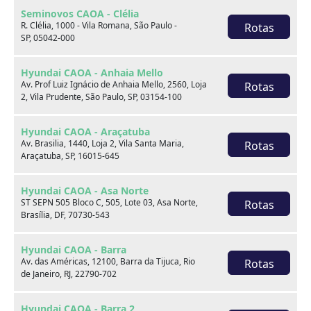
Seminovos CAOA - Clélia
R. Clélia, 1000 - Vila Romana, São Paulo -
Rotas
SP, 05042-000
Hyundai CAOA - Anhaia Mello
Av. Prof Luiz Ignácio de Anhaia Mello, 2560, Loja
Rotas
2, Vila Prudente, São Paulo, SP, 03154-100
Hyundai CAOA - Araçatuba
Sobre nós
Av. Brasilia, 1440, Loja 2, Vila Santa Maria,
Rotas
Araçatuba, SP, 16015-645
Hyundai CAOA - Asa Norte
ST SEPN 505 Bloco C, 505, Lote 03, Asa Norte,
Rotas
Brasília, DF, 70730-543
Hyundai CAOA - Barra
Av. das Américas, 12100, Barra da Tijuca, Rio
Rotas
de Janeiro, RJ, 22790-702
Hyundai CAOA - Barra 2