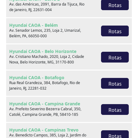
Av. das Américas, 2091, Barra da Tijuca, Rio
Rotas
de Janeiro, RJ, 22631-004
Venda seu usado
Hyundai CAOA - Belém
Av. Senador Lemos, 235, Loja 2, Umarizal,
Rotas
Belém, PA, 66050-000
Hyundai CAOA - Belo Horizonte
Av. Cristiano Machado, 2020, Loja 2, Cidade
Rotas
Nova, Belo Horizonte, MG, 31170-800
Hyundai CAOA - Botafogo
Rua Real Grandeza, 384, Botafogo, Rio de
Rotas
Janeiro, RJ, 22281-032
Hyundai CAOA - Campina Grande
Av. Prefeito Severino Bezerra Cabral, 350,
Rotas
Catolé, Campina Grande, PB, 58410-185
Consórcio
Hyundai CAOA - Campinas Trevo
Av. Benedicto Campos, 385, Loja 2, Jardim do
Rotas