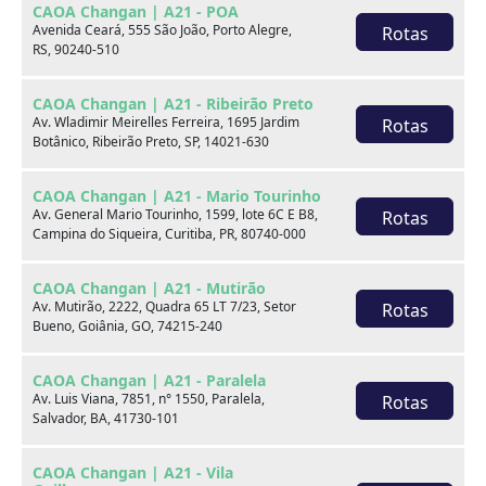
CAOA Changan | A21 - POA
Marca
Avenida Ceará, 555 São João, Porto Alegre,
Rotas
RS, 90240-510
Modelo
CAOA Changan | A21 - Ribeirão Preto
Av. Wladimir Meirelles Ferreira, 1695 Jardim
Rotas
Botânico, Ribeirão Preto, SP, 14021-630
Ver estoque
CAOA Changan | A21 - Mario Tourinho
Av. General Mario Tourinho, 1599, lote 6C E B8,
Rotas
Campina do Siqueira, Curitiba, PR, 80740-000
Escolha por categoria
CAOA Changan | A21 - Mutirão
Av. Mutirão, 2222, Quadra 65 LT 7/23, Setor
Rotas
Bueno, Goiânia, GO, 74215-240
Hatch
CAOA Changan | A21 - Paralela
Av. Luis Viana, 7851, n° 1550, Paralela,
Rotas
Salvador, BA, 41730-101
CAOA Changan | A21 - Vila