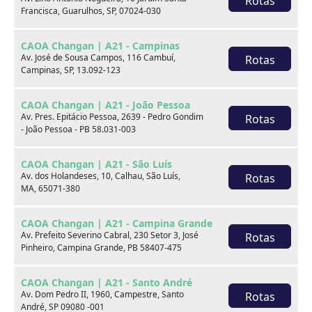
Rotas
Francisca, Guarulhos, SP, 07024-030
xxx
CAOA Changan | A21 - Campinas
xxx
Av. José de Sousa Campos, 116 Cambuí,
Rotas
Campinas, SP, 13.092-123
xxx
CAOA Changan | A21 - João Pessoa
xxxxxx/xxxxxx
xxxxxx/xxxxxx
Av. Pres. Epitácio Pessoa, 2639 - Pedro Gondim
Rotas
- João Pessoa - PB 58.031-003
xxx
xxx
CAOA Changan | A21 - São Luís
Av. dos Holandeses, 10, Calhau, São Luís,
Rotas
MA, 65071-380
CAOA Changan | A21 - Campina Grande
Av. Prefeito Severino Cabral, 230 Setor 3, José
Rotas
Pinheiro, Campina Grande, PB 58407-475
Consulte por marca
CAOA Changan | A21 - Santo André
Av. Dom Pedro II, 1960, Campestre, Santo
Rotas
André, SP 09080 -001