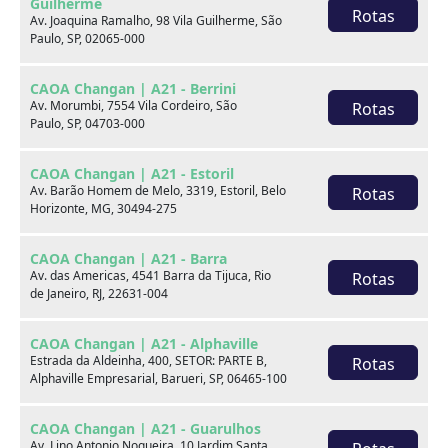
Guilherme
Rotas
Av. Joaquina Ramalho, 98 Vila Guilherme, São
Paulo, SP, 02065-000
CAOA Changan | A21 - Berrini
Av. Morumbi, 7554 Vila Cordeiro, São
Rotas
Paulo, SP, 04703-000
Seminovos em destaque
CAOA Changan | A21 - Estoril
Av. Barão Homem de Melo, 3319, Estoril, Belo
Rotas
Horizonte, MG, 30494-275
CAOA Changan | A21 - Barra
Av. das Americas, 4541 Barra da Tijuca, Rio
Rotas
de Janeiro, RJ, 22631-004
CAOA Changan | A21 - Alphaville
Estrada da Aldeinha, 400, SETOR: PARTE B,
Rotas
Alphaville Empresarial, Barueri, SP, 06465-100
CAOA Changan | A21 - Guarulhos
Av. Lino Antonio Nogueira, 10 Jardim Santa