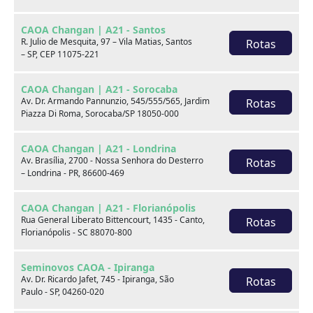
CAOA Changan | A21 - Santos
R. Julio de Mesquita, 97 – Vila Matias, Santos
Rotas
– SP, CEP 11075-221
CAOA Changan | A21 - Sorocaba
Av. Dr. Armando Pannunzio, 545/555/565, Jardim
Rotas
Piazza Di Roma, Sorocaba/SP 18050-000
BMW
BYD
CAOA Changan | A21 - Londrina
Av. Brasília, 2700 - Nossa Senhora do Desterro
Rotas
– Londrina - PR, 86600-469
CAOA Changan | A21 - Florianópolis
Rua General Liberato Bittencourt, 1435 - Canto,
Rotas
Destaques
Florianópolis - SC 88070-800
Seminovos CAOA - Ipiranga
Av. Dr. Ricardo Jafet, 745 - Ipiranga, São
Rotas
Paulo - SP, 04260-020