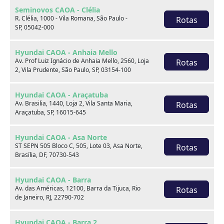
Seminovos CAOA - Clélia
R. Clélia, 1000 - Vila Romana, São Paulo -
Rotas
SP, 05042-000
Hyundai CAOA - Anhaia Mello
Av. Prof Luiz Ignácio de Anhaia Mello, 2560, Loja
Rotas
2, Vila Prudente, São Paulo, SP, 03154-100
Hyundai CAOA - Araçatuba
Sobre nós
Av. Brasilia, 1440, Loja 2, Vila Santa Maria,
Rotas
Araçatuba, SP, 16015-645
Hyundai CAOA - Asa Norte
ST SEPN 505 Bloco C, 505, Lote 03, Asa Norte,
Rotas
Brasília, DF, 70730-543
Hyundai CAOA - Barra
Av. das Américas, 12100, Barra da Tijuca, Rio
Rotas
de Janeiro, RJ, 22790-702
Hyundai CAOA - Barra 2