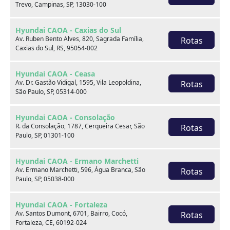
Trevo, Campinas, SP, 13030-100
Hyundai CAOA - Caxias do Sul
Av. Ruben Bento Alves, 820, Sagrada Família,
Rotas
Caxias do Sul, RS, 95054-002
Onde estamos
Hyundai CAOA - Ceasa
Av. Dr. Gastão Vidigal, 1595, Vila Leopoldina,
Rotas
São Paulo, SP, 05314-000
CAOA Changan | A21 - Tatuapé
Hyundai CAOA - Consolação
R. da Consolação, 1787, Cerqueira Cesar, São
Rotas
Paulo, SP, 01301-100
Hyundai CAOA - Ermano Marchetti
CAOA Changan | A21 - Tatuapé
Av. Ermano Marchetti, 596, Água Branca, São
Rotas
Paulo, SP, 05038-000
Endereço:
Hyundai CAOA - Fortaleza
Rua Serra do Japi, 1275 Tatuapé, São Paulo, SP, 03309-
Av. Santos Dumont, 6701, Bairro, Cocó,
Rotas
001
Fortaleza, CE, 60192-024