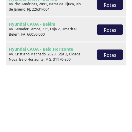
Av. das Américas, 2091, Barra da Tijuca, Rio
Rotas
de Janeiro, RJ, 22631-004
Saiba mais
Hyundai CAOA - Belém
Av. Senador Lemos, 235, Loja 2, Umarizal,
Rotas
Belém, PA, 66050-000
Hyundai CAOA - Belo Horizonte
Av. Cristiano Machado, 2020, Loja 2, Cidade
Rotas
Acesso rápido
Nova, Belo Horizonte, MG, 31170-800
Topo
Comprar
Sobre nós
Hyundai CAOA - Botafogo
Blog
Canal de Atendimento aos
Rua Real Grandeza, 384, Botafogo, Rio de
Rotas
Titulares
Janeiro, RJ, 22281-032
Fale Conosco
Política de Privacidade
Área do Lojista
Avalie seu seminovo online
Hyundai CAOA - Campina Grande
Av. Prefeito Severino Bezerra Cabral, 350,
Rotas
SAC
Catolé, Campina Grande, PB, 58410-185
0800 777 5448
Hyundai CAOA - Campinas Trevo
De 2ª a 6ª das 8h às 20h e aos sábados das 9h às 15h
Av. Benedicto Campos, 385, Loja 2, Jardim do
Rotas