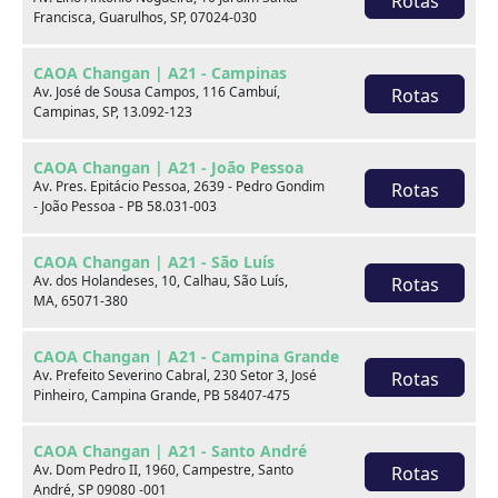
Rotas
Alarme
Ar condicionado
Francisca, Guarulhos, SP, 07024-030
Bancos de couro
Computador de bordo
CAOA Changan | A21 - Campinas
Av. José de Sousa Campos, 116 Cambuí,
Rotas
Desembaçador traseiro
Direção hidráulica
Campinas, SP, 13.092-123
Freio ABS
Limpador traseiro
CAOA Changan | A21 - João Pessoa
Av. Pres. Epitácio Pessoa, 2639 - Pedro Gondim
Rotas
Rádio
Retrovisores elétricos
- João Pessoa - PB 58.031-003
Rodas de liga leve
Travas elétricas
CAOA Changan | A21 - São Luís
Volante com Regulagem
Av. dos Holandeses, 10, Calhau, São Luís,
Rotas
Vidros elétricos
MA, 65071-380
de Altura
Entrada USB
Direção Elétrica
CAOA Changan | A21 - Campina Grande
Av. Prefeito Severino Cabral, 230 Setor 3, José
Rotas
Sensor de
Pinheiro, Campina Grande, PB 58407-475
Kit Multimídia
estacionamento traseiro
CAOA Changan | A21 - Santo André
Av. Dom Pedro II, 1960, Campestre, Santo
Rotas
Observações
André, SP 09080 -001