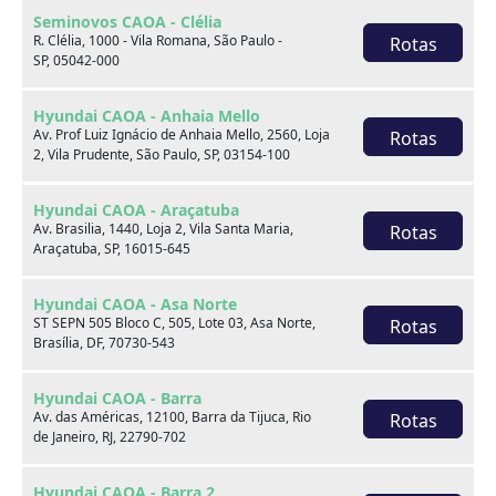
Seminovos CAOA - Clélia
R. Clélia, 1000 - Vila Romana, São Paulo -
Rotas
SP, 05042-000
Hyundai CAOA - Anhaia Mello
Av. Prof Luiz Ignácio de Anhaia Mello, 2560, Loja
Rotas
2, Vila Prudente, São Paulo, SP, 03154-100
Hyundai CAOA - Araçatuba
Av. Brasilia, 1440, Loja 2, Vila Santa Maria,
Rotas
Araçatuba, SP, 16015-645
Hyundai HB20
Hyundai CAOA - Asa Norte
1.0 12V FLEX SENSE MANUAL
ST SEPN 505 Bloco C, 505, Lote 03, Asa Norte,
Rotas
Brasília, DF, 70730-543
2021
75.017 km
Hyundai CAOA - Barra
CAOA Chery | D21 - Brasilia
Av. das Américas, 12100, Barra da Tijuca, Rio
Rotas
de Janeiro, RJ, 22790-702
Por:
R$
55.990,00
Hyundai CAOA - Barra 2