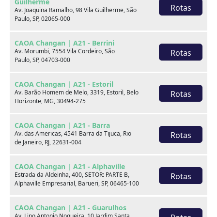
Guilherme
Rotas
Av. Joaquina Ramalho, 98 Vila Guilherme, São
Final da placa
Paulo, SP, 02065-000
F68
CAOA Changan | A21 - Berrini
Fale com um especialista:
Av. Morumbi, 7554 Vila Cordeiro, São
Rotas
Paulo, SP, 04703-000
Receba contato
CAOA Changan | A21 - Estoril
Av. Barão Homem de Melo, 3319, Estoril, Belo
Rotas
WhatsApp
Horizonte, MG, 30494-275
CAOA Changan | A21 - Barra
Telefones
Av. das Americas, 4541 Barra da Tijuca, Rio
Rotas
de Janeiro, RJ, 22631-004
Compartilhe:
CAOA Changan | A21 - Alphaville
Opcionais
Estrada da Aldeinha, 400, SETOR: PARTE B,
Rotas
Alphaville Empresarial, Barueri, SP, 06465-100
Airbag do motorista
Airbag duplo
CAOA Changan | A21 - Guarulhos
Av. Lino Antonio Nogueira, 10 Jardim Santa