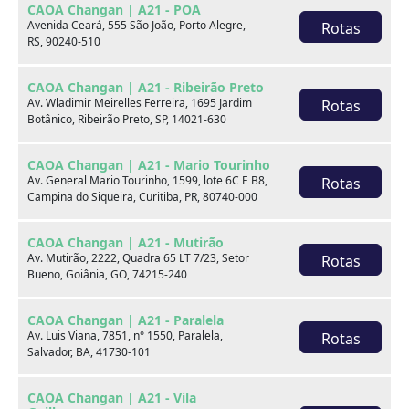
CAOA Changan | A21 - POA
Avenida Ceará, 555 São João, Porto Alegre,
Rotas
RS, 90240-510
CAOA Changan | A21 - Ribeirão Preto
Av. Wladimir Meirelles Ferreira, 1695 Jardim
Rotas
Botânico, Ribeirão Preto, SP, 14021-630
CAOA Changan | A21 - Mario Tourinho
Av. General Mario Tourinho, 1599, lote 6C E B8,
Rotas
GM - Chevrolet ONIX
Campina do Siqueira, Curitiba, PR, 80740-000
1.0 TURBO FLEX PREMIER AUTOMÁTICO
CAOA Changan | A21 - Mutirão
Hyundai CAOA - Fortaleza
Av. Mutirão, 2222, Quadra 65 LT 7/23, Setor
Rotas
Bueno, Goiânia, GO, 74215-240
Por:
R$
89.990,00
CAOA Changan | A21 - Paralela
Av. Luis Viana, 7851, n° 1550, Paralela,
Rotas
Salvador, BA, 41730-101
Ano
Km
Câmbio
Cor
23/24
6.200
Automatico
Branco
CAOA Changan | A21 - Vila