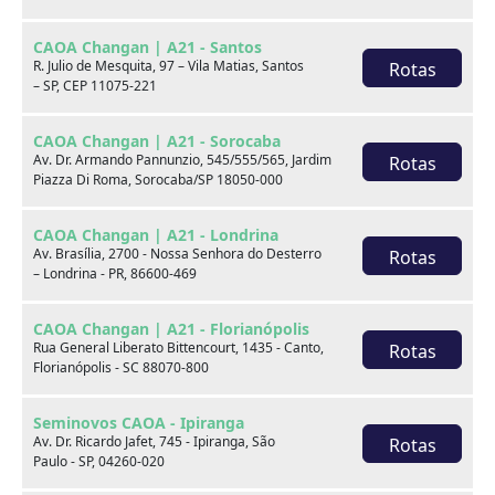
CAOA Changan | A21 - Santos
PARA MAIORES INFORMAÇÕES SOBRE O VEÍCULO, FALE
R. Julio de Mesquita, 97 – Vila Matias, Santos
Rotas
COM: CRISTOVAO SANTOS 85988738551 WHATSAPP.A
– SP, CEP 11075-221
CAOA É O MAIOR GRUPO DE CONCESSIONÁRIA DO
BRASIL COM 47 ANOS DE MERCADO AUTOMOTIVO.
CAOA Changan | A21 - Sorocaba
TODOS OS NOSSOS VEÍCULOS SEMINOVOS SÃO
Av. Dr. Armando Pannunzio, 545/555/565, Jardim
Rotas
Piazza Di Roma, Sorocaba/SP 18050-000
PERICIADOS(INSPEÇÃO VEICULAR),DANDO
TRANSPARÊNCIA E SEGURANÇA PARA OS NOSSOS
CAOA Changan | A21 - Londrina
CLIENTES.
Av. Brasília, 2700 - Nossa Senhora do Desterro
Rotas
– Londrina - PR, 86600-469
CAOA Changan | A21 - Florianópolis
Você pode gostar de
Rua General Liberato Bittencourt, 1435 - Canto,
Rotas
Florianópolis - SC 88070-800
Seminovos CAOA - Ipiranga
Av. Dr. Ricardo Jafet, 745 - Ipiranga, São
Rotas
Paulo - SP, 04260-020