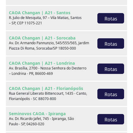
*******************************SEU PRÓXIMO
CARRO ESTÁ AQUI! NA CAOA CHERY SIA, VOCÊ
CAOA Changan | A21 - Santos
ENCONTRA OS MELHORES SEMINOVOS DE BRASÍLIA,
R. Julio de Mesquita, 97 – Vila Matias, Santos
Rotas
– SP, CEP 11075-221
TODOS COM LAUDO CAUTELAR E GARANTIA PARA SUA
TRANQUILIDADE. VISITE-NOS E DESCUBRA COMO É
CAOA Changan | A21 - Sorocaba
FÁCIL CONQUISTAR SEU NOVO VEÍCULO. SIA TRECHO
Av. Dr. Armando Pannunzio, 545/555/565, Jardim
Rotas
1, LOTE 330 FALE COM O CONSULTOR WAQUILAS:
Piazza Di Roma, Sorocaba/SP 18050-000
61981984417SEMINOVOS COM GARANTIA É NA CAOA
CHERY SIA! LAUDO CAUTELAR ( OK ) GARANTIA ( OK
CAOA Changan | A21 - Londrina
)ATENDIMENTO EXCLUSIVO ( OK )
Av. Brasília, 2700 - Nossa Senhora do Desterro
Rotas
– Londrina - PR, 86600-469
CAOA Changan | A21 - Florianópolis
Rua General Liberato Bittencourt, 1435 - Canto,
Rotas
Você pode gostar de
Florianópolis - SC 88070-800
Seminovos CAOA - Ipiranga
Av. Dr. Ricardo Jafet, 745 - Ipiranga, São
Rotas
Paulo - SP, 04260-020