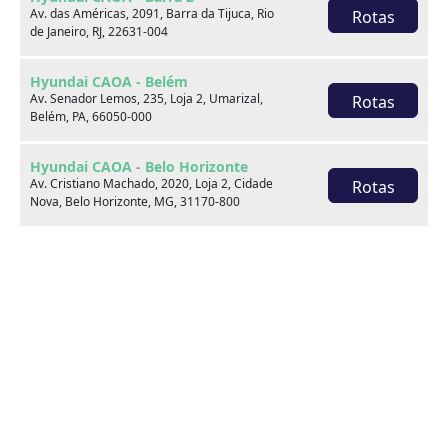
Av. das Américas, 2091, Barra da Tijuca, Rio
Rotas
de Janeiro, RJ, 22631-004
Saiba mais
Hyundai CAOA - Belém
Av. Senador Lemos, 235, Loja 2, Umarizal,
Rotas
Belém, PA, 66050-000
Hyundai CAOA - Belo Horizonte
Av. Cristiano Machado, 2020, Loja 2, Cidade
Rotas
Acesso rápido
Nova, Belo Horizonte, MG, 31170-800
Topo
Comprar
Sobre nós
Hyundai CAOA - Botafogo
Blog
Canal de Atendimento aos
Rua Real Grandeza, 384, Botafogo, Rio de
Rotas
Titulares
Janeiro, RJ, 22281-032
Fale Conosco
Política de Privacidade
Área do Lojista
Avalie seu seminovo online
Hyundai CAOA - Campina Grande
Av. Prefeito Severino Bezerra Cabral, 350,
Rotas
Catolé, Campina Grande, PB, 58410-185
SAC
0800 777 5448
Hyundai CAOA - Campinas Trevo
De 2ª a 6ª das 8h às 20h e aos sábados das 9h às 15h
Av. Benedicto Campos, 385, Loja 2, Jardim do
Rotas