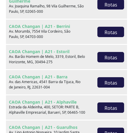
Guilherme
Rotas
Av. Joaquina Ramalho, 98 Vila Guilherme, São
Final da placa
Paulo, SP, 02065-000
H22
CAOA Changan | A21 - Berrini
Fale com um especialista:
Av. Morumbi, 7554 Vila Cordeiro, São
Rotas
Paulo, SP, 04703-000
Receba contato
CAOA Changan | A21 - Estoril
Av. Barão Homem de Melo, 3319, Estoril, Belo
Rotas
WhatsApp
Horizonte, MG, 30494-275
CAOA Changan | A21 - Barra
Telefones
Av. das Americas, 4541 Barra da Tijuca, Rio
Rotas
de Janeiro, RJ, 22631-004
Compartilhe:
CAOA Changan | A21 - Alphaville
Opcionais
Estrada da Aldeinha, 400, SETOR: PARTE B,
Rotas
Alphaville Empresarial, Barueri, SP, 06465-100
Airbag do motorista
Airbag duplo
CAOA Changan | A21 - Guarulhos
Av. Lino Antonio Nogueira, 10 Jardim Santa