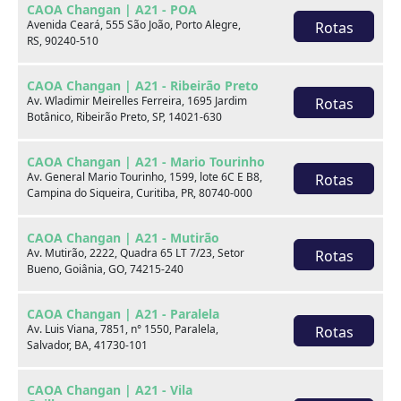
CAOA Changan | A21 - POA
Avenida Ceará, 555 São João, Porto Alegre,
Rotas
RS, 90240-510
CAOA Changan | A21 - Ribeirão Preto
Av. Wladimir Meirelles Ferreira, 1695 Jardim
Rotas
Botânico, Ribeirão Preto, SP, 14021-630
CAOA Changan | A21 - Mario Tourinho
Av. General Mario Tourinho, 1599, lote 6C E B8,
Rotas
Fiat PULSE
Campina do Siqueira, Curitiba, PR, 80740-000
1.3 FLEX DRIVE MANUAL
CAOA Changan | A21 - Mutirão
CAOA Chery | D21 - Brasilia
Av. Mutirão, 2222, Quadra 65 LT 7/23, Setor
Rotas
Bueno, Goiânia, GO, 74215-240
Por:
R$
81.990,00
CAOA Changan | A21 - Paralela
Av. Luis Viana, 7851, n° 1550, Paralela,
Rotas
Salvador, BA, 41730-101
Ano
Km
Câmbio
Cor
22/23
0
Manual
Branco
CAOA Changan | A21 - Vila