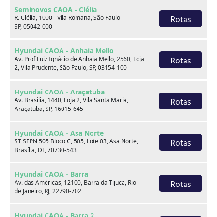
Seminovos CAOA - Clélia
R. Clélia, 1000 - Vila Romana, São Paulo -
Rotas
SP, 05042-000
Hyundai CAOA - Anhaia Mello
Av. Prof Luiz Ignácio de Anhaia Mello, 2560, Loja
Rotas
2, Vila Prudente, São Paulo, SP, 03154-100
Hyundai CAOA - Araçatuba
Av. Brasilia, 1440, Loja 2, Vila Santa Maria,
Rotas
Araçatuba, SP, 16015-645
Hyundai CRETA
Hyundai CAOA - Asa Norte
ST SEPN 505 Bloco C, 505, Lote 03, Asa Norte,
Rotas
1.0 TGDI FLEX LIMITED AUTOMÁTICO
Brasília, DF, 70730-543
2023
56.702 km
Hyundai CAOA - Barra
Av. das Américas, 12100, Barra da Tijuca, Rio
Rotas
Seminovos CAOA - Clélia
de Janeiro, RJ, 22790-702
Por:
R$
102.990,00
Hyundai CAOA - Barra 2