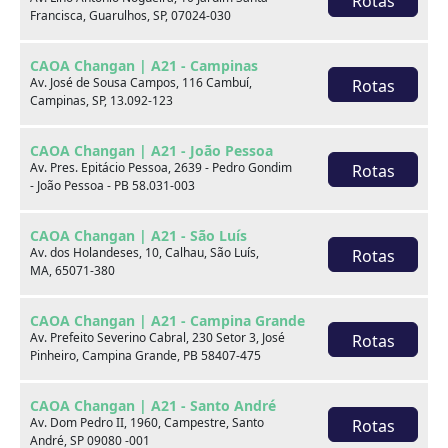
Rotas
Alarme
Ar condicionado
Francisca, Guarulhos, SP, 07024-030
Computador de bordo
Desembaçador traseiro
CAOA Changan | A21 - Campinas
Av. José de Sousa Campos, 116 Cambuí,
Rotas
Direção hidráulica
Freio ABS
Campinas, SP, 13.092-123
Limpador traseiro
Rádio
CAOA Changan | A21 - João Pessoa
Av. Pres. Epitácio Pessoa, 2639 - Pedro Gondim
Rotas
Retrovisores elétricos
Travas elétricas
- João Pessoa - PB 58.031-003
Volante com Regulagem
Vidros elétricos
de Altura
CAOA Changan | A21 - São Luís
Av. dos Holandeses, 10, Calhau, São Luís,
Rotas
MA, 65071-380
Entrada USB
Direção Elétrica
Kit Multimídia
CAOA Changan | A21 - Campina Grande
Av. Prefeito Severino Cabral, 230 Setor 3, José
Rotas
Pinheiro, Campina Grande, PB 58407-475
Observações
CAOA Changan | A21 - Santo André
Av. Dom Pedro II, 1960, Campestre, Santo
Rotas
******************** VEICULO IMPECAVEL
André, SP 09080 -001