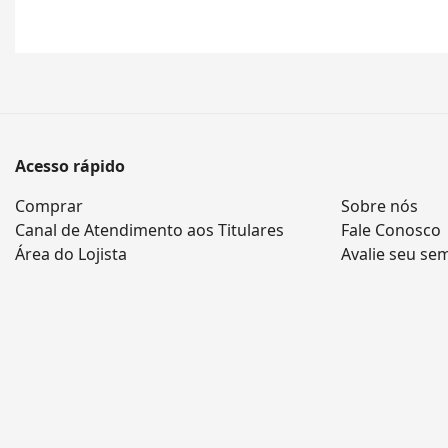
Acesso rápido
Comprar
Sobre nós
Canal de Atendimento aos Titulares
Fale Conosco
Área do Lojista
Avalie seu se