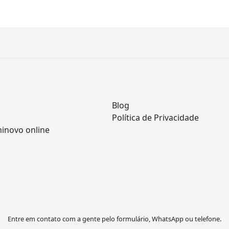
Blog
Política de Privacidade
minovo online
Entre em contato com a gente pelo formulário, WhatsApp ou telefone.