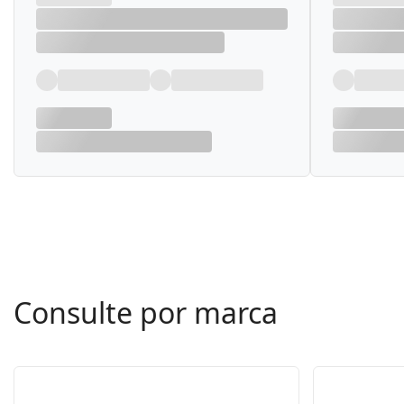
xxx
xxx
xxx
xxx
xxxxxx/xxxxxx
xxxxxx/xxxxxx
xxxxxx/
xxx
xxx
xxx
xxx
Consulte por marca