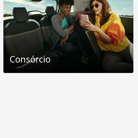
Consórcio