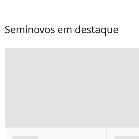
Seminovos em destaque
xxx
xxx