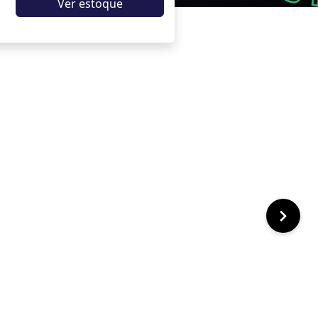
Ver estoque