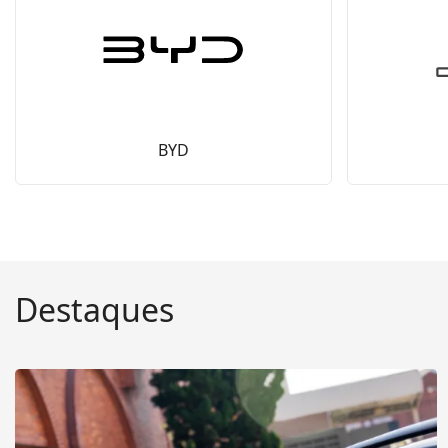
BYD
Destaques