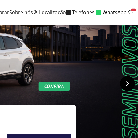
prar
Sobre nós
Localização
Telefones
WhatsApp