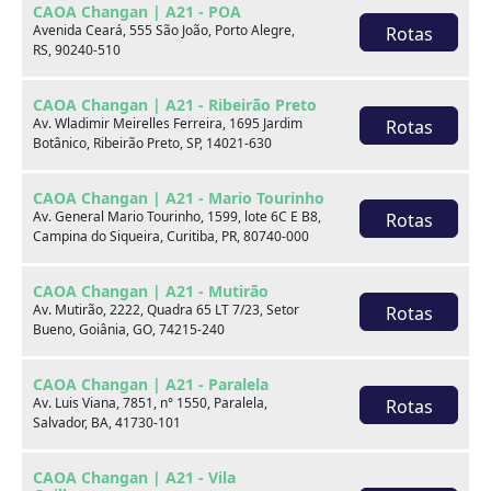
CAOA Changan | A21 - POA
Marca
Avenida Ceará, 555 São João, Porto Alegre,
Rotas
RS, 90240-510
Modelo
CAOA Changan | A21 - Ribeirão Preto
Av. Wladimir Meirelles Ferreira, 1695 Jardim
Rotas
Botânico, Ribeirão Preto, SP, 14021-630
Ver estoque
CAOA Changan | A21 - Mario Tourinho
Av. General Mario Tourinho, 1599, lote 6C E B8,
Rotas
Campina do Siqueira, Curitiba, PR, 80740-000
Escolha por categoria
CAOA Changan | A21 - Mutirão
Av. Mutirão, 2222, Quadra 65 LT 7/23, Setor
Rotas
Bueno, Goiânia, GO, 74215-240
Hatch
CAOA Changan | A21 - Paralela
Av. Luis Viana, 7851, n° 1550, Paralela,
Rotas
Salvador, BA, 41730-101
CAOA Changan | A21 - Vila