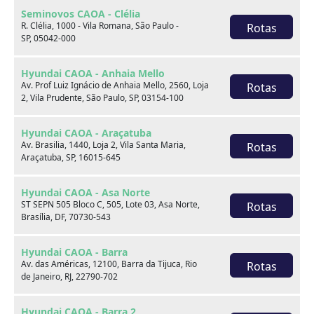
Seminovos CAOA - Clélia
R. Clélia, 1000 - Vila Romana, São Paulo -
Rotas
SP, 05042-000
Hyundai CAOA - Anhaia Mello
Av. Prof Luiz Ignácio de Anhaia Mello, 2560, Loja
Rotas
2, Vila Prudente, São Paulo, SP, 03154-100
Hyundai CAOA - Araçatuba
Sobre nós
Av. Brasilia, 1440, Loja 2, Vila Santa Maria,
Rotas
Araçatuba, SP, 16015-645
Hyundai CAOA - Asa Norte
ST SEPN 505 Bloco C, 505, Lote 03, Asa Norte,
Rotas
Brasília, DF, 70730-543
Hyundai CAOA - Barra
Av. das Américas, 12100, Barra da Tijuca, Rio
Rotas
de Janeiro, RJ, 22790-702
Hyundai CAOA - Barra 2