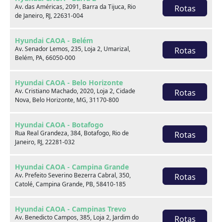
Av. das Américas, 2091, Barra da Tijuca, Rio
Rotas
de Janeiro, RJ, 22631-004
Venda seu usado
Hyundai CAOA - Belém
Av. Senador Lemos, 235, Loja 2, Umarizal,
Rotas
Belém, PA, 66050-000
Hyundai CAOA - Belo Horizonte
Av. Cristiano Machado, 2020, Loja 2, Cidade
Rotas
Nova, Belo Horizonte, MG, 31170-800
Hyundai CAOA - Botafogo
Rua Real Grandeza, 384, Botafogo, Rio de
Rotas
Janeiro, RJ, 22281-032
Hyundai CAOA - Campina Grande
Av. Prefeito Severino Bezerra Cabral, 350,
Rotas
Catolé, Campina Grande, PB, 58410-185
Consórcio
Hyundai CAOA - Campinas Trevo
Av. Benedicto Campos, 385, Loja 2, Jardim do
Rotas