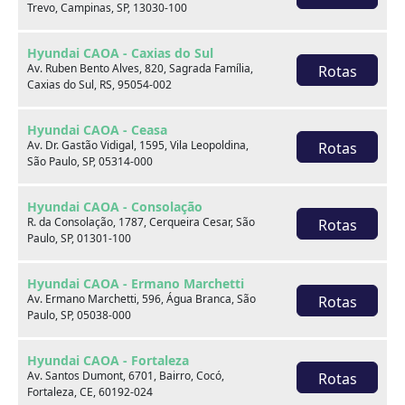
Trevo, Campinas, SP, 13030-100
Hyundai CAOA - Caxias do Sul
Av. Ruben Bento Alves, 820, Sagrada Família,
Rotas
Caxias do Sul, RS, 95054-002
Onde estamos
Hyundai CAOA - Ceasa
Av. Dr. Gastão Vidigal, 1595, Vila Leopoldina,
Rotas
São Paulo, SP, 05314-000
CAOA Changan | A21 - Tatuapé
Hyundai CAOA - Consolação
R. da Consolação, 1787, Cerqueira Cesar, São
Rotas
Paulo, SP, 01301-100
Hyundai CAOA - Ermano Marchetti
CAOA Changan | A21 - Tatuapé
Av. Ermano Marchetti, 596, Água Branca, São
Rotas
Paulo, SP, 05038-000
Endereço:
Hyundai CAOA - Fortaleza
Rua Serra do Japi, 1275 Tatuapé, São Paulo, SP, 03309-
Av. Santos Dumont, 6701, Bairro, Cocó,
Rotas
001
Fortaleza, CE, 60192-024