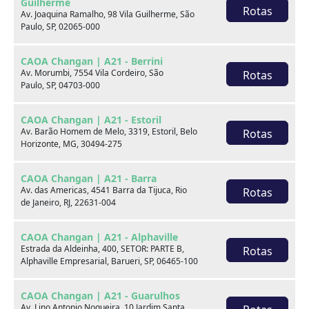
Guilherme
Rotas
Av. Joaquina Ramalho, 98 Vila Guilherme, São
Paulo, SP, 02065-000
CAOA Changan | A21 - Berrini
Av. Morumbi, 7554 Vila Cordeiro, São
Rotas
Paulo, SP, 04703-000
Seminovos em destaque
CAOA Changan | A21 - Estoril
Av. Barão Homem de Melo, 3319, Estoril, Belo
Rotas
Horizonte, MG, 30494-275
CAOA Changan | A21 - Barra
Av. das Americas, 4541 Barra da Tijuca, Rio
Rotas
de Janeiro, RJ, 22631-004
CAOA Changan | A21 - Alphaville
Estrada da Aldeinha, 400, SETOR: PARTE B,
Rotas
Alphaville Empresarial, Barueri, SP, 06465-100
CAOA Changan | A21 - Guarulhos
Av. Lino Antonio Nogueira, 10 Jardim Santa