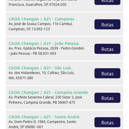
Rotas
Francisca, Guarulhos, SP, 07024-030
xxx
CAOA Changan | A21 - Campinas
xxx
Av. José de Sousa Campos, 116 Cambuí,
Rotas
Campinas, SP, 13.092-123
xxx
CAOA Changan | A21 - João Pessoa
xxxxxx/xxxxxx
xxxxxx/xxxxxx
Av. Pres. Epitácio Pessoa, 2639 - Pedro Gondim
Rotas
- João Pessoa - PB 58.031-003
xxx
xxx
CAOA Changan | A21 - São Luís
Av. dos Holandeses, 10, Calhau, São Luís,
Rotas
MA, 65071-380
CAOA Changan | A21 - Campina Grande
Av. Prefeito Severino Cabral, 230 Setor 3, José
Rotas
Pinheiro, Campina Grande, PB 58407-475
Consulte por marca
CAOA Changan | A21 - Santo André
Av. Dom Pedro II, 1960, Campestre, Santo
Rotas
André, SP 09080 -001