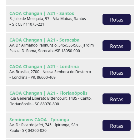
CAOA Changan | A21 - Santos
R. Julio de Mesquita, 97 – Vila Matias, Santos
Rotas
– SP, CEP 11075-221
CAOA Changan | A21 - Sorocaba
Av. Dr. Armando Pannunzio, 545/555/565, Jardim
Rotas
Piazza Di Roma, Sorocaba/SP 18050-000
BYD
CAOA Chery
CAOA Changan | A21 - Londrina
Av. Brasília, 2700 - Nossa Senhora do Desterro
Rotas
– Londrina - PR, 86600-469
CAOA Changan | A21 - Florianópolis
Rua General Liberato Bittencourt, 1435 - Canto,
Rotas
Destaques
Florianópolis - SC 88070-800
Seminovos CAOA - Ipiranga
Av. Dr. Ricardo Jafet, 745 - Ipiranga, São
Rotas
Paulo - SP, 04260-020