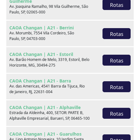
Guilherme
Rotas
Av. Joaquina Ramalho, 98 Vila Guilherme, São
Paulo, SP, 02065-000
CAOA Changan | A21 - Berrini
Av. Morumbi, 7554 Vila Cordeiro, São
Rotas
Paulo, SP, 04703-000
Seminovos em destaque
CAOA Changan | A21 - Estoril
Av. Barão Homem de Melo, 3319, Estoril, Belo
Rotas
Horizonte, MG, 30494-275
CAOA Changan | A21 - Barra
Av. das Americas, 4541 Barra da Tijuca, Rio
Rotas
de Janeiro, RJ, 22631-004
CAOA Changan | A21 - Alphaville
Estrada da Aldeinha, 400, SETOR: PARTE B,
Rotas
Alphaville Empresarial, Barueri, SP, 06465-100
CAOA Changan | A21 - Guarulhos
Av. Lino Antonio Nogueira, 10 Jardim Santa