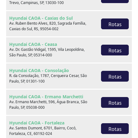
Trevo, Campinas, SP, 13030-100
Hyundai CAOA - Caxias do Sul
Av. Ruben Bento Alves, 820, Sagrada Família,
Rotas
Caxias do Sul, RS, 95054-002
Onde estamos
Hyundai CAOA - Ceasa
Av. Dr. Gastão Vidigal, 1595, Vila Leopoldina,
Rotas
São Paulo, SP, 05314-000
CAOA Changan | A21 - Tatuapé
Hyundai CAOA - Consolação
R. da Consolação, 1787, Cerqueira Cesar, São
Rotas
Paulo, SP, 01301-100
Hyundai CAOA - Ermano Marchetti
CAOA Changan | A21 - Tatuapé
Av. Ermano Marchetti, 596, Água Branca, São
Rotas
Paulo, SP, 05038-000
Endereço:
Hyundai CAOA - Fortaleza
Rua Serra do Japi, 1275 Tatuapé, São Paulo, SP, 03309-
Av. Santos Dumont, 6701, Bairro, Cocó,
Rotas
001
Fortaleza, CE, 60192-024