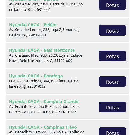
Av. das Américas, 2091, Barra da Tijuca, Rio
Rotas
de Janeiro, RJ, 22631-004
Venda seu usado
Hyundai CAOA - Belém
Av. Senador Lemos, 235, Loja 2, Umarizal,
Rotas
Belém, PA, 66050-000
Hyundai CAOA - Belo Horizonte
Av. Cristiano Machado, 2020, Loja 2, Cidade
Rotas
Nova, Belo Horizonte, MG, 31170-800
Hyundai CAOA - Botafogo
Rua Real Grandeza, 384, Botafogo, Rio de
Rotas
Janeiro, RJ, 22281-032
Hyundai CAOA - Campina Grande
Av. Prefeito Severino Bezerra Cabral, 350,
Rotas
Catolé, Campina Grande, PB, 58410-185
Consórcio
Hyundai CAOA - Campinas Trevo
Av. Benedicto Campos, 385, Loja 2, Jardim do
Rotas