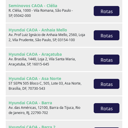
Seminovos CAOA - Clélia
R. Clélia, 1000 - Vila Romana, São Paulo -
Rotas
SP, 05042-000
Hyundai CAOA - Anhaia Mello
Av. Prof Luiz Ignácio de Anhaia Mello, 2560, Loja
Rotas
2, Vila Prudente, São Paulo, SP, 03154-100
Hyundai CAOA - Araçatuba
Sobre nós
Av. Brasilia, 1440, Loja 2, Vila Santa Maria,
Rotas
Araçatuba, SP, 16015-645
Hyundai CAOA - Asa Norte
ST SEPN 505 Bloco C, 505, Lote 03, Asa Norte,
Rotas
Brasília, DF, 70730-543
Hyundai CAOA - Barra
Av. das Américas, 12100, Barra da Tijuca, Rio
Rotas
de Janeiro, RJ, 22790-702
Hyundai CAOA - Barra 2