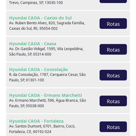
Trevo, Campinas, SP, 13030-100
Hyundai CAOA - Caxias do Sul
Av. Ruben Bento Alves, 820, Sagrada Família,
Rotas
Caxias do Sul, RS, 95054-002
Onde estamos
Hyundai CAOA - Ceasa
Av. Dr. Gastão Vidigal, 1595, Vila Leopoldina,
Rotas
São Paulo, SP, 05314-000
CAOA Changan | A21 - Tatuapé
Hyundai CAOA - Consolação
R. da Consolação, 1787, Cerqueira Cesar, São
Rotas
Paulo, SP, 01301-100
Hyundai CAOA - Ermano Marchetti
CAOA Changan | A21 - Tatuapé
Av. Ermano Marchetti, 596, Água Branca, São
Rotas
Paulo, SP, 05038-000
Endereço:
Hyundai CAOA - Fortaleza
Rua Serra do Japi, 1275 Tatuapé, São Paulo, SP, 03309-
Av. Santos Dumont, 6701, Bairro, Cocó,
Rotas
001
Fortaleza, CE, 60192-024