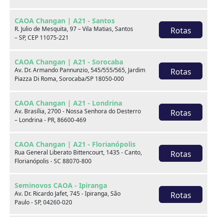
CAOA Changan | A21 - Santos
R. Julio de Mesquita, 97 – Vila Matias, Santos
Rotas
– SP, CEP 11075-221
CAOA Changan | A21 - Sorocaba
Av. Dr. Armando Pannunzio, 545/555/565, Jardim
Rotas
Piazza Di Roma, Sorocaba/SP 18050-000
BYD
CAOA Chery
CAOA Changan | A21 - Londrina
Av. Brasília, 2700 - Nossa Senhora do Desterro
Rotas
– Londrina - PR, 86600-469
CAOA Changan | A21 - Florianópolis
Rua General Liberato Bittencourt, 1435 - Canto,
Rotas
Destaques
Florianópolis - SC 88070-800
Seminovos CAOA - Ipiranga
Av. Dr. Ricardo Jafet, 745 - Ipiranga, São
Rotas
Paulo - SP, 04260-020