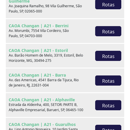
Guilherme
Rotas
Av. Joaquina Ramalho, 98 Vila Guilherme, São
Paulo, SP, 02065-000
CAOA Changan | A21 - Berrini
Av. Morumbi, 7554 Vila Cordeiro, São
Rotas
Paulo, SP, 04703-000
Seminovos em destaque
CAOA Changan | A21 - Estoril
Av. Barão Homem de Melo, 3319, Estoril, Belo
Rotas
Horizonte, MG, 30494-275
CAOA Changan | A21 - Barra
Av. das Americas, 4541 Barra da Tijuca, Rio
Rotas
de Janeiro, RJ, 22631-004
CAOA Changan | A21 - Alphaville
Estrada da Aldeinha, 400, SETOR: PARTE B,
Rotas
Alphaville Empresarial, Barueri, SP, 06465-100
CAOA Changan | A21 - Guarulhos
Av. Lino Antonio Nogueira, 10 Jardim Santa