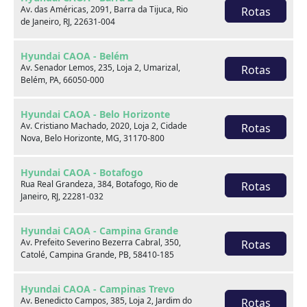
Av. das Américas, 2091, Barra da Tijuca, Rio
Rotas
de Janeiro, RJ, 22631-004
Venda seu usado
Hyundai CAOA - Belém
Av. Senador Lemos, 235, Loja 2, Umarizal,
Rotas
Belém, PA, 66050-000
Hyundai CAOA - Belo Horizonte
Av. Cristiano Machado, 2020, Loja 2, Cidade
Rotas
Nova, Belo Horizonte, MG, 31170-800
Hyundai CAOA - Botafogo
Rua Real Grandeza, 384, Botafogo, Rio de
Rotas
Janeiro, RJ, 22281-032
Hyundai CAOA - Campina Grande
Av. Prefeito Severino Bezerra Cabral, 350,
Rotas
Catolé, Campina Grande, PB, 58410-185
Consórcio
Hyundai CAOA - Campinas Trevo
Av. Benedicto Campos, 385, Loja 2, Jardim do
Rotas