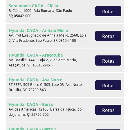
Seminovos CAOA - Clélia
R. Clélia, 1000 - Vila Romana, São Paulo -
Rotas
SP, 05042-000
Hyundai CAOA - Anhaia Mello
Av. Prof Luiz Ignácio de Anhaia Mello, 2560, Loja
Rotas
2, Vila Prudente, São Paulo, SP, 03154-100
Hyundai CAOA - Araçatuba
Sobre nós
Av. Brasilia, 1440, Loja 2, Vila Santa Maria,
Rotas
Araçatuba, SP, 16015-645
Hyundai CAOA - Asa Norte
ST SEPN 505 Bloco C, 505, Lote 03, Asa Norte,
Rotas
Brasília, DF, 70730-543
Hyundai CAOA - Barra
Av. das Américas, 12100, Barra da Tijuca, Rio
Rotas
de Janeiro, RJ, 22790-702
Hyundai CAOA - Barra 2