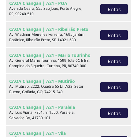
CAOA Changan | A21 - POA
Marca
Avenida Ceará, 555 São João, Porto Alegre,
Rotas
RS, 90240-510
Modelo
CAOA Changan | A21 - Ribeirão Preto
Av. Wladimir Meirelles Ferreira, 1695 Jardim
Rotas
Botânico, Ribeirão Preto, SP, 14021-630
Ver estoque
CAOA Changan | A21 - Mario Tourinho
Av. General Mario Tourinho, 1599, lote 6C E B8,
Rotas
Campina do Siqueira, Curitiba, PR, 80740-000
Escolha por categoria
CAOA Changan | A21 - Mutirão
Av. Mutirão, 2222, Quadra 65 LT 7/23, Setor
Rotas
Bueno, Goiânia, GO, 74215-240
Hatch
CAOA Changan | A21 - Paralela
Av. Luis Viana, 7851, n° 1550, Paralela,
Rotas
Salvador, BA, 41730-101
CAOA Changan | A21 - Vila