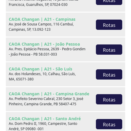
Rotas
Francisca, Guarulhos, SP, 07024-030
xxx
CAOA Changan | A21 - Campinas
xxx
Av. José de Sousa Campos, 116 Cambuí,
Rotas
Campinas, SP, 13.092-123
xxx
CAOA Changan | A21 - João Pessoa
xxxxxx/xxxxxx
xxxxxx/xxxxxx
Av. Pres. Epitácio Pessoa, 2639 - Pedro Gondim
Rotas
- João Pessoa - PB 58.031-003
xxx
xxx
CAOA Changan | A21 - São Luís
Av. dos Holandeses, 10, Calhau, São Luís,
Rotas
MA, 65071-380
CAOA Changan | A21 - Campina Grande
Av. Prefeito Severino Cabral, 230 Setor 3, José
Rotas
Pinheiro, Campina Grande, PB 58407-475
Consulte por marca
CAOA Changan | A21 - Santo André
Av. Dom Pedro II, 1960, Campestre, Santo
Rotas
André, SP 09080 -001