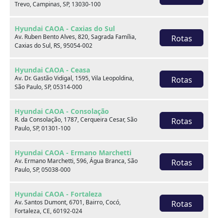
Trevo, Campinas, SP, 13030-100
Hyundai CAOA - Caxias do Sul
Av. Ruben Bento Alves, 820, Sagrada Família,
Rotas
Caxias do Sul, RS, 95054-002
Onde estamos
Hyundai CAOA - Ceasa
Av. Dr. Gastão Vidigal, 1595, Vila Leopoldina,
Rotas
São Paulo, SP, 05314-000
CAOA Changan | A21 - Tatuapé
Hyundai CAOA - Consolação
R. da Consolação, 1787, Cerqueira Cesar, São
Rotas
Paulo, SP, 01301-100
Hyundai CAOA - Ermano Marchetti
CAOA Changan | A21 - Tatuapé
Av. Ermano Marchetti, 596, Água Branca, São
Rotas
Paulo, SP, 05038-000
Endereço:
Hyundai CAOA - Fortaleza
Rua Serra do Japi, 1275 Tatuapé, São Paulo, SP, 03309-
Av. Santos Dumont, 6701, Bairro, Cocó,
Rotas
001
Fortaleza, CE, 60192-024