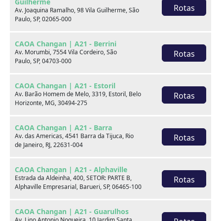
Guilherme
Rotas
Av. Joaquina Ramalho, 98 Vila Guilherme, São
Paulo, SP, 02065-000
CAOA Changan | A21 - Berrini
Av. Morumbi, 7554 Vila Cordeiro, São
Rotas
Paulo, SP, 04703-000
Seminovos em destaque
CAOA Changan | A21 - Estoril
Av. Barão Homem de Melo, 3319, Estoril, Belo
Rotas
Horizonte, MG, 30494-275
CAOA Changan | A21 - Barra
Av. das Americas, 4541 Barra da Tijuca, Rio
Rotas
de Janeiro, RJ, 22631-004
CAOA Changan | A21 - Alphaville
Estrada da Aldeinha, 400, SETOR: PARTE B,
Rotas
Alphaville Empresarial, Barueri, SP, 06465-100
CAOA Changan | A21 - Guarulhos
Av. Lino Antonio Nogueira, 10 Jardim Santa