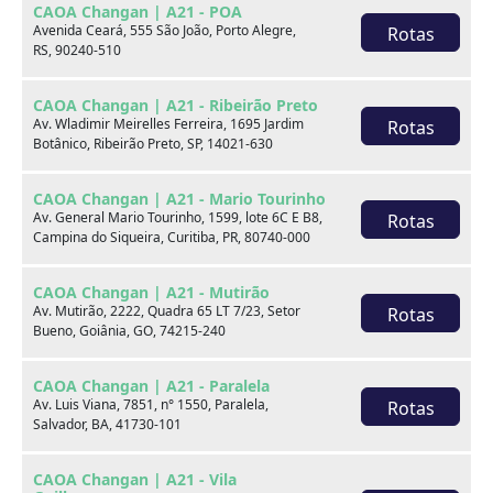
CAOA Changan | A21 - POA
Marca
Avenida Ceará, 555 São João, Porto Alegre,
Rotas
RS, 90240-510
Modelo
CAOA Changan | A21 - Ribeirão Preto
Av. Wladimir Meirelles Ferreira, 1695 Jardim
Rotas
Botânico, Ribeirão Preto, SP, 14021-630
Ver estoque
CAOA Changan | A21 - Mario Tourinho
Av. General Mario Tourinho, 1599, lote 6C E B8,
Rotas
Campina do Siqueira, Curitiba, PR, 80740-000
Escolha por categoria
CAOA Changan | A21 - Mutirão
Av. Mutirão, 2222, Quadra 65 LT 7/23, Setor
Rotas
Bueno, Goiânia, GO, 74215-240
Hatch
CAOA Changan | A21 - Paralela
Av. Luis Viana, 7851, n° 1550, Paralela,
Rotas
Salvador, BA, 41730-101
CAOA Changan | A21 - Vila