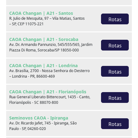
CAOA Changan | A21 - Santos
R. Julio de Mesquita, 97 – Vila Matias, Santos
Rotas
– SP, CEP 11075-221
CAOA Changan | A21 - Sorocaba
Av. Dr. Armando Pannunzio, 545/555/565, Jardim
Rotas
Piazza Di Roma, Sorocaba/SP 18050-000
BYD
CAOA Chery
CAOA Changan | A21 - Londrina
Av. Brasília, 2700 - Nossa Senhora do Desterro
Rotas
– Londrina - PR, 86600-469
CAOA Changan | A21 - Florianópolis
Rua General Liberato Bittencourt, 1435 - Canto,
Rotas
Destaques
Florianópolis - SC 88070-800
Seminovos CAOA - Ipiranga
Av. Dr. Ricardo Jafet, 745 - Ipiranga, São
Rotas
Paulo - SP, 04260-020