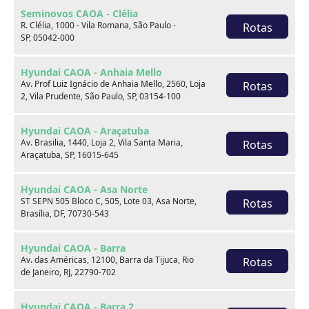
Seminovos CAOA - Clélia
R. Clélia, 1000 - Vila Romana, São Paulo -
Rotas
SP, 05042-000
Hyundai CAOA - Anhaia Mello
Av. Prof Luiz Ignácio de Anhaia Mello, 2560, Loja
Rotas
2, Vila Prudente, São Paulo, SP, 03154-100
Hyundai CAOA - Araçatuba
Sobre nós
Av. Brasilia, 1440, Loja 2, Vila Santa Maria,
Rotas
Araçatuba, SP, 16015-645
Hyundai CAOA - Asa Norte
ST SEPN 505 Bloco C, 505, Lote 03, Asa Norte,
Rotas
Brasília, DF, 70730-543
Hyundai CAOA - Barra
Av. das Américas, 12100, Barra da Tijuca, Rio
Rotas
de Janeiro, RJ, 22790-702
Hyundai CAOA - Barra 2