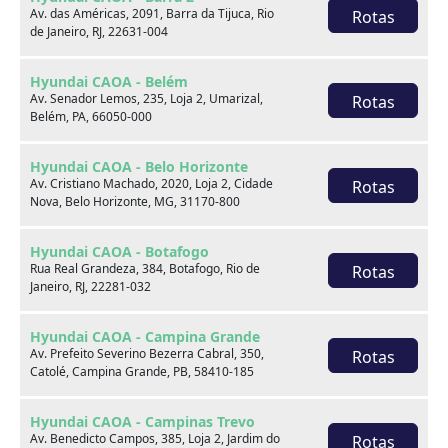
Av. das Américas, 2091, Barra da Tijuca, Rio
Rotas
de Janeiro, RJ, 22631-004
Venda seu usado
Hyundai CAOA - Belém
Av. Senador Lemos, 235, Loja 2, Umarizal,
Rotas
Belém, PA, 66050-000
Hyundai CAOA - Belo Horizonte
Av. Cristiano Machado, 2020, Loja 2, Cidade
Rotas
Nova, Belo Horizonte, MG, 31170-800
Hyundai CAOA - Botafogo
Rua Real Grandeza, 384, Botafogo, Rio de
Rotas
Janeiro, RJ, 22281-032
Hyundai CAOA - Campina Grande
Av. Prefeito Severino Bezerra Cabral, 350,
Rotas
Catolé, Campina Grande, PB, 58410-185
Consórcio
Hyundai CAOA - Campinas Trevo
Av. Benedicto Campos, 385, Loja 2, Jardim do
Rotas