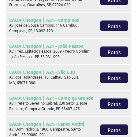
Rotas
Francisca, Guarulhos, SP, 07024-030
xxx
CAOA Changan | A21 - Campinas
xxx
Av. José de Sousa Campos, 116 Cambuí,
Rotas
Campinas, SP, 13.092-123
xxx
CAOA Changan | A21 - João Pessoa
xxxxxx/xxxxxx
xxxxxx/xxxxxx
Av. Pres. Epitácio Pessoa, 2639 - Pedro Gondim
Rotas
- João Pessoa - PB 58.031-003
xxx
xxx
CAOA Changan | A21 - São Luís
Av. dos Holandeses, 10, Calhau, São Luís,
Rotas
MA, 65071-380
CAOA Changan | A21 - Campina Grande
Av. Prefeito Severino Cabral, 230 Setor 3, José
Rotas
Pinheiro, Campina Grande, PB 58407-475
Consulte por marca
CAOA Changan | A21 - Santo André
Av. Dom Pedro II, 1960, Campestre, Santo
Rotas
André, SP 09080 -001