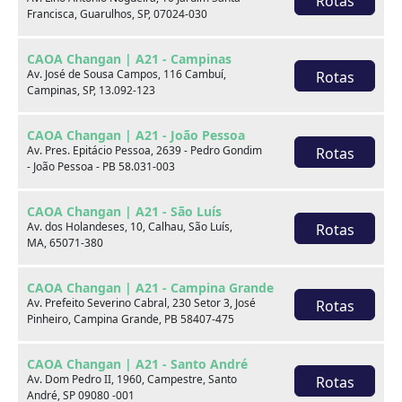
Rotas
Francisca, Guarulhos, SP, 07024-030
xxx
CAOA Changan | A21 - Campinas
xxx
Av. José de Sousa Campos, 116 Cambuí,
Rotas
Campinas, SP, 13.092-123
xxx
CAOA Changan | A21 - João Pessoa
xxxxxx/xxxxxx
xxxxxx/xxxxxx
Av. Pres. Epitácio Pessoa, 2639 - Pedro Gondim
Rotas
- João Pessoa - PB 58.031-003
xxx
xxx
CAOA Changan | A21 - São Luís
Av. dos Holandeses, 10, Calhau, São Luís,
Rotas
MA, 65071-380
CAOA Changan | A21 - Campina Grande
Av. Prefeito Severino Cabral, 230 Setor 3, José
Rotas
Pinheiro, Campina Grande, PB 58407-475
Consulte por marca
CAOA Changan | A21 - Santo André
Av. Dom Pedro II, 1960, Campestre, Santo
Rotas
André, SP 09080 -001