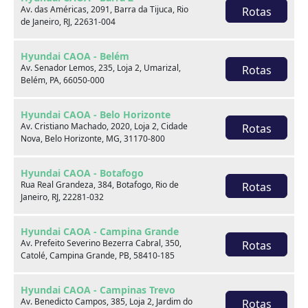
Av. das Américas, 2091, Barra da Tijuca, Rio
Rotas
de Janeiro, RJ, 22631-004
Venda seu usado
Hyundai CAOA - Belém
Av. Senador Lemos, 235, Loja 2, Umarizal,
Rotas
Belém, PA, 66050-000
Hyundai CAOA - Belo Horizonte
Av. Cristiano Machado, 2020, Loja 2, Cidade
Rotas
Nova, Belo Horizonte, MG, 31170-800
Hyundai CAOA - Botafogo
Rua Real Grandeza, 384, Botafogo, Rio de
Rotas
Janeiro, RJ, 22281-032
Hyundai CAOA - Campina Grande
Av. Prefeito Severino Bezerra Cabral, 350,
Rotas
Catolé, Campina Grande, PB, 58410-185
Consórcio
Hyundai CAOA - Campinas Trevo
Av. Benedicto Campos, 385, Loja 2, Jardim do
Rotas