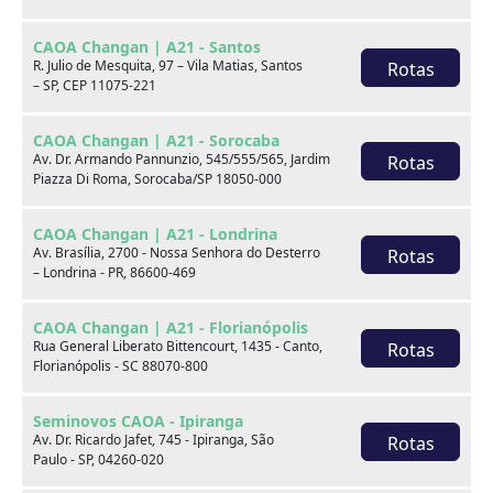
CAOA Changan | A21 - Santos
R. Julio de Mesquita, 97 – Vila Matias, Santos
Rotas
– SP, CEP 11075-221
CAOA Changan | A21 - Sorocaba
Av. Dr. Armando Pannunzio, 545/555/565, Jardim
Rotas
Piazza Di Roma, Sorocaba/SP 18050-000
BYD
CAOA Chery
CAOA Changan | A21 - Londrina
Av. Brasília, 2700 - Nossa Senhora do Desterro
Rotas
– Londrina - PR, 86600-469
CAOA Changan | A21 - Florianópolis
Rua General Liberato Bittencourt, 1435 - Canto,
Rotas
Destaques
Florianópolis - SC 88070-800
Seminovos CAOA - Ipiranga
Av. Dr. Ricardo Jafet, 745 - Ipiranga, São
Rotas
Paulo - SP, 04260-020