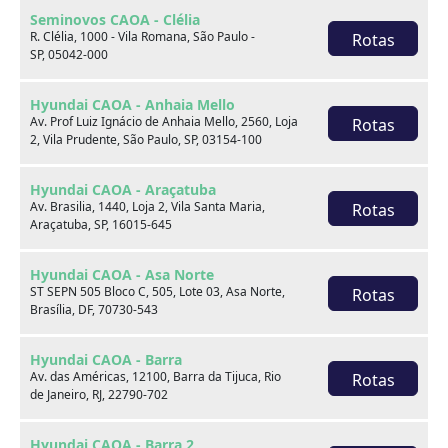
Seminovos CAOA - Clélia
R. Clélia, 1000 - Vila Romana, São Paulo -
Rotas
SP, 05042-000
Hyundai CAOA - Anhaia Mello
Av. Prof Luiz Ignácio de Anhaia Mello, 2560, Loja
Rotas
2, Vila Prudente, São Paulo, SP, 03154-100
Hyundai CAOA - Araçatuba
Sobre nós
Av. Brasilia, 1440, Loja 2, Vila Santa Maria,
Rotas
Araçatuba, SP, 16015-645
Hyundai CAOA - Asa Norte
ST SEPN 505 Bloco C, 505, Lote 03, Asa Norte,
Rotas
Brasília, DF, 70730-543
Hyundai CAOA - Barra
Av. das Américas, 12100, Barra da Tijuca, Rio
Rotas
de Janeiro, RJ, 22790-702
Hyundai CAOA - Barra 2