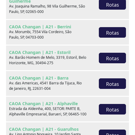
Guilherme
Rotas
Av. Joaquina Ramalho, 98 Vila Guilherme, São
Paulo, SP, 02065-000
CAOA Changan | A21 - Berrini
Av. Morumbi, 7554 Vila Cordeiro, São
Rotas
Paulo, SP, 04703-000
Seminovos em destaque
CAOA Changan | A21 - Estoril
Av. Barão Homem de Melo, 3319, Estoril, Belo
Rotas
Horizonte, MG, 30494-275
CAOA Changan | A21 - Barra
Av. das Americas, 4541 Barra da Tijuca, Rio
Rotas
de Janeiro, RJ, 22631-004
CAOA Changan | A21 - Alphaville
Estrada da Aldeinha, 400, SETOR: PARTE B,
Rotas
Alphaville Empresarial, Barueri, SP, 06465-100
CAOA Changan | A21 - Guarulhos
Av. Lino Antonio Nogueira, 10 Jardim Santa