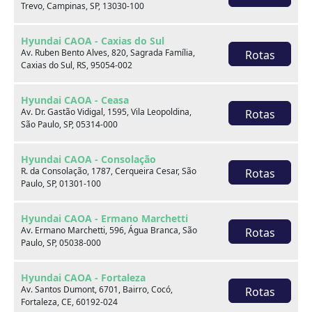
Trevo, Campinas, SP, 13030-100
Hyundai CAOA - Caxias do Sul
Av. Ruben Bento Alves, 820, Sagrada Família,
Rotas
Caxias do Sul, RS, 95054-002
Onde estamos
Hyundai CAOA - Ceasa
Av. Dr. Gastão Vidigal, 1595, Vila Leopoldina,
Rotas
São Paulo, SP, 05314-000
CAOA Changan | A21 - Tatuapé
Hyundai CAOA - Consolação
R. da Consolação, 1787, Cerqueira Cesar, São
Rotas
Paulo, SP, 01301-100
Hyundai CAOA - Ermano Marchetti
CAOA Changan | A21 - Tatuapé
Av. Ermano Marchetti, 596, Água Branca, São
Rotas
Paulo, SP, 05038-000
Endereço:
Hyundai CAOA - Fortaleza
Rua Serra do Japi, 1275 Tatuapé, São Paulo, SP, 03309-
Av. Santos Dumont, 6701, Bairro, Cocó,
Rotas
001
Fortaleza, CE, 60192-024