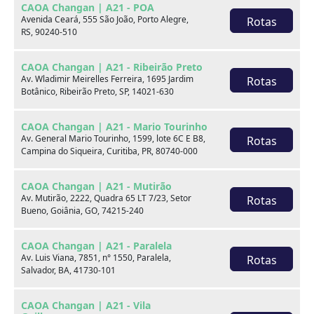
CAOA Changan | A21 - POA
Marca
Avenida Ceará, 555 São João, Porto Alegre,
Rotas
RS, 90240-510
Modelo
CAOA Changan | A21 - Ribeirão Preto
Av. Wladimir Meirelles Ferreira, 1695 Jardim
Rotas
Botânico, Ribeirão Preto, SP, 14021-630
Ver estoque
CAOA Changan | A21 - Mario Tourinho
Av. General Mario Tourinho, 1599, lote 6C E B8,
Rotas
Campina do Siqueira, Curitiba, PR, 80740-000
Escolha por categoria
CAOA Changan | A21 - Mutirão
Av. Mutirão, 2222, Quadra 65 LT 7/23, Setor
Rotas
Bueno, Goiânia, GO, 74215-240
Hatch
CAOA Changan | A21 - Paralela
Av. Luis Viana, 7851, n° 1550, Paralela,
Rotas
Salvador, BA, 41730-101
CAOA Changan | A21 - Vila