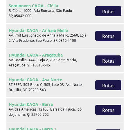
RESERVAMOS NO DIREITO DE POSSÍVEIS ERROS DE
Seminovos CAOA - Clélia
R. Clélia, 1000 - Vila Romana, São Paulo -
Rotas
DIGITAÇÃO. NOS RESERVAMOS NO DIREITO DE
SP, 05042-000
POSSÍVEIS ALTERAÇÕES DE PREÇO SEM PRÉVIA
COMUNICAÇÃO.*****
Hyundai CAOA - Anhaia Mello
Av. Prof Luiz Ignácio de Anhaia Mello, 2560, Loja
Rotas
2, Vila Prudente, São Paulo, SP, 03154-100
Você pode gostar de
Hyundai CAOA - Araçatuba
Av. Brasilia, 1440, Loja 2, Vila Santa Maria,
Rotas
Araçatuba, SP, 16015-645
Hyundai CAOA - Asa Norte
ST SEPN 505 Bloco C, 505, Lote 03, Asa Norte,
Rotas
Brasília, DF, 70730-543
Hyundai CAOA - Barra
Av. das Américas, 12100, Barra da Tijuca, Rio
Rotas
de Janeiro, RJ, 22790-702
Hyundai CAOA - Barra 2