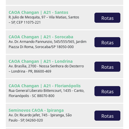
Sensor de
CAOA Changan | A21 - Santos
Teto solar panorâmico
estacionamento traseiro
R. Julio de Mesquita, 97 – Vila Matias, Santos
Rotas
– SP, CEP 11075-221
Observações
CAOA Changan | A21 - Sorocaba
Av. Dr. Armando Pannunzio, 545/555/565, Jardim
Rotas
Piazza Di Roma, Sorocaba/SP 18050-000
***** CAOA O MELHOR LUGAR PARA COMPRAR SEU
VEICULO NOVO OU SEMINOVO VENHAM NOS
CAOA Changan | A21 - Londrina
VISITAR!!! VEÍCULOS EM ÓTIMO ESTADO COM
Av. Brasília, 2700 - Nossa Senhora do Desterro
Rotas
– Londrina - PR, 86600-469
GARANTIA E PROCEDÊNCIA CAOA, LAUDO CAUTELAR
APROVADO POR EMPRESA PARCEIRA. TEMOS
FINANCIAMENTO COM OS MELHORES BANCOS E AS
CAOA Changan | A21 - Florianópolis
Rua General Liberato Bittencourt, 1435 - Canto,
Rotas
MELHORES TAXAS, SUJEITO APROVAÇÃO DA
Florianópolis - SC 88070-800
FINANCEIRA, TEMOS CONSÓRCIO PRÓPRIO. VEÍCULO
EM EXPOSIÇÃO NA CAOA SEMINOVOS O MELHOR
Seminovos CAOA - Ipiranga
NEGÓCIO. OS VALORES SÃO PARA VENDAS NO ESTADO
Av. Dr. Ricardo Jafet, 745 - Ipiranga, São
Rotas
DE ORIGEM DO VEÍCULO, VENDAS PARA OUTRO
Paulo - SP, 04260-020
ESTADO FAVOR VERIFICAR CONDIÇÕES. NOS