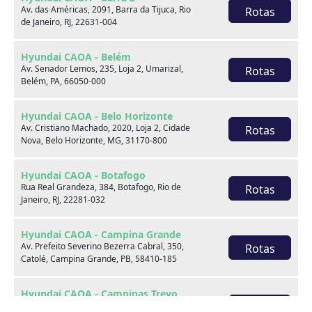
Av. das Américas, 2091, Barra da Tijuca, Rio
Rotas
de Janeiro, RJ, 22631-004
GM - Chevrolet TRACKER
Hyundai CAOA - Belém
1.2 TURBO FLEX PREMIER AUTOMÁTICO
Av. Senador Lemos, 235, Loja 2, Umarizal,
Rotas
Belém, PA, 66050-000
2024
25.000 km
Hyundai CAOA - Belo Horizonte
CAOA Chery | D21 - Casa Forte
Av. Cristiano Machado, 2020, Loja 2, Cidade
Rotas
Nova, Belo Horizonte, MG, 31170-800
Por:
R$
109.990,00
Hyundai CAOA - Botafogo
Rua Real Grandeza, 384, Botafogo, Rio de
Rotas
Janeiro, RJ, 22281-032
Saiba mais
Hyundai CAOA - Campina Grande
Av. Prefeito Severino Bezerra Cabral, 350,
Rotas
Catolé, Campina Grande, PB, 58410-185
Hyundai CAOA - Campinas Trevo
Av. Benedicto Campos, 385, Loja 2, Jardim do
Rotas
Acesso rápido