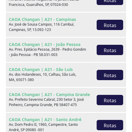
Rotas
Banco do motorista com
Francisca, Guarulhos, SP, 07024-030
Ar condicionado
ajuste de altura
CAOA Changan | A21 - Campinas
Bancos de couro
Computador de bordo
Av. José de Sousa Campos, 116 Cambuí,
Rotas
Campinas, SP, 13.092-123
Direção hidráulica
Freio ABS
CAOA Changan | A21 - João Pessoa
Rádio
Retrovisores elétricos
Av. Pres. Epitácio Pessoa, 2639 - Pedro Gondim
Rotas
- João Pessoa - PB 58.031-003
Rodas de liga leve
Travas elétricas
Volante com Regulagem
CAOA Changan | A21 - São Luís
Vidros elétricos
Av. dos Holandeses, 10, Calhau, São Luís,
Rotas
de Altura
MA, 65071-380
Câmera de Ré
Entrada USB
CAOA Changan | A21 - Campina Grande
Av. Prefeito Severino Cabral, 230 Setor 3, José
Kit Multimídia
Botão Start/Stop
Rotas
Pinheiro, Campina Grande, PB 58407-475
Chave Reserva
Volante Multifuncional
CAOA Changan | A21 - Santo André
Alerta de pressão dos
Chave com sensor
Av. Dom Pedro II, 1960, Campestre, Santo
Rotas
André, SP 09080 -001
pneus
aproximação