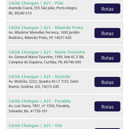
CAOA Changan | A21 - POA
Avenida Ceará, 555 São João, Porto Alegre,
Rotas
RS, 90240-510
CAOA Changan | A21 - Ribeirão Preto
Av. Wladimir Meirelles Ferreira, 1695 Jardim
Rotas
Botânico, Ribeirão Preto, SP, 14021-630
CAOA Changan | A21 - Mario Tourinho
Av. General Mario Tourinho, 1599, lote 6C E B8,
Rotas
CAOA Chery TIGGO 5X PRO
Campina do Siqueira, Curitiba, PR, 80740-000
1.5 TCI FLEX HYBRID CVT
CAOA Changan | A21 - Mutirão
Seminovos CAOA - Clélia
Av. Mutirão, 2222, Quadra 65 LT 7/23, Setor
Rotas
Bueno, Goiânia, GO, 74215-240
Por:
R$
108.990,00
CAOA Changan | A21 - Paralela
Av. Luis Viana, 7851, n° 1550, Paralela,
Rotas
Salvador, BA, 41730-101
Ano
Km
Câmbio
Cor
22/23
33.985
Automatico
Cinza
CAOA Changan | A21 - Vila