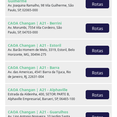
Guilherme
Rotas
Av. Joaquina Ramalho, 98 Vila Guilherme, São
Final da placa
Paulo, SP, 02065-000
C85
CAOA Changan | A21 - Berrini
Fale com um especialista:
Av. Morumbi, 7554 Vila Cordeiro, São
Rotas
Paulo, SP, 04703-000
Receba contato
CAOA Changan | A21 - Estoril
Av. Barão Homem de Melo, 3319, Estoril, Belo
Rotas
WhatsApp
Horizonte, MG, 30494-275
CAOA Changan | A21 - Barra
Telefones
Av. das Americas, 4541 Barra da Tijuca, Rio
Rotas
de Janeiro, RJ, 22631-004
Compartilhe:
CAOA Changan | A21 - Alphaville
Estrada da Aldeinha, 400, SETOR: PARTE B,
Opcionais
Rotas
Alphaville Empresarial, Barueri, SP, 06465-100
Airbag duplo
Alarme
CAOA Changan | A21 - Guarulhos
Av. Lino Antonio Nogueira, 10 Jardim Santa