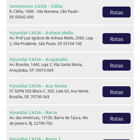
Seminovos CAOA - Clélia
R. Clélia, 1000 - Vila Romana, São Paulo -
Rotas
SP, 05042-000
Hyundai CAOA - Anhaia Mello
Av. Prof Luiz Ignácio de Anhaia Mello, 2560, Loja
Rotas
2, Vila Prudente, São Paulo, SP, 03154-100
Hyundai CAOA - Araçatuba
Sobre nós
Av. Brasilia, 1440, Loja 2, Vila Santa Maria,
Rotas
Araçatuba, SP, 16015-645
Hyundai CAOA - Asa Norte
ST SEPN 505 Bloco C, 505, Lote 03, Asa Norte,
Rotas
Brasília, DF, 70730-543
Hyundai CAOA - Barra
Av. das Américas, 12100, Barra da Tijuca, Rio
Rotas
de Janeiro, RJ, 22790-702
Hyundai CAOA - Barra 2