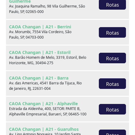
Guilherme
Rotas
Av. Joaquina Ramalho, 98 Vila Guilherme, São
Paulo, SP, 02065-000
CAOA Changan | A21 - Berrini
Av. Morumbi, 7554 Vila Cordeiro, São
Rotas
Paulo, SP, 04703-000
Seminovos em destaque
CAOA Changan | A21 - Estoril
Av. Barão Homem de Melo, 3319, Estoril, Belo
Rotas
Horizonte, MG, 30494-275
CAOA Changan | A21 - Barra
Av. das Americas, 4541 Barra da Tijuca, Rio
Rotas
de Janeiro, RJ, 22631-004
CAOA Changan | A21 - Alphaville
Estrada da Aldeinha, 400, SETOR: PARTE B,
Rotas
Alphaville Empresarial, Barueri, SP, 06465-100
CAOA Changan | A21 - Guarulhos
Av. Lino Antonio Nogueira, 10 Jardim Santa