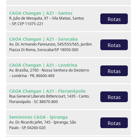
CAOA Changan | A21 - Santos
R. Julio de Mesquita, 97 – Vila Matias, Santos
Rotas
– SP, CEP 11075-221
CAOA Changan | A21 - Sorocaba
Av. Dr. Armando Pannunzio, 545/555/565, Jardim
Rotas
Piazza Di Roma, Sorocaba/SP 18050-000
BYD
CAOA Chery
CAOA Changan | A21 - Londrina
Av. Brasília, 2700 - Nossa Senhora do Desterro
Rotas
– Londrina - PR, 86600-469
CAOA Changan | A21 - Florianópolis
Rua General Liberato Bittencourt, 1435 - Canto,
Rotas
Destaques
Florianópolis - SC 88070-800
Seminovos CAOA - Ipiranga
Av. Dr. Ricardo Jafet, 745 - Ipiranga, São
Rotas
Paulo - SP, 04260-020