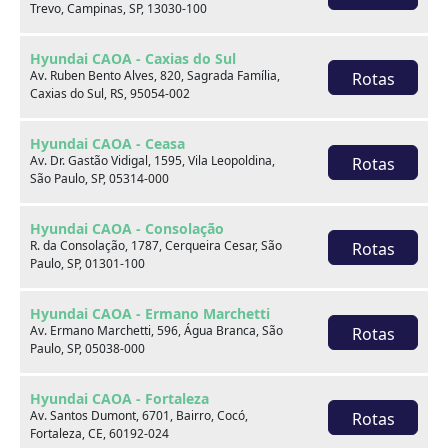
Trevo, Campinas, SP, 13030-100
Hyundai CAOA - Caxias do Sul
Av. Ruben Bento Alves, 820, Sagrada Família,
Rotas
Caxias do Sul, RS, 95054-002
Onde estamos
Hyundai CAOA - Ceasa
Av. Dr. Gastão Vidigal, 1595, Vila Leopoldina,
Rotas
São Paulo, SP, 05314-000
CAOA Changan | A21 - Tatuapé
Hyundai CAOA - Consolação
R. da Consolação, 1787, Cerqueira Cesar, São
Rotas
Paulo, SP, 01301-100
Hyundai CAOA - Ermano Marchetti
CAOA Changan | A21 - Tatuapé
Av. Ermano Marchetti, 596, Água Branca, São
Rotas
Paulo, SP, 05038-000
Endereço:
Hyundai CAOA - Fortaleza
Rua Serra do Japi, 1275 Tatuapé, São Paulo, SP, 03309-
Av. Santos Dumont, 6701, Bairro, Cocó,
Rotas
001
Fortaleza, CE, 60192-024