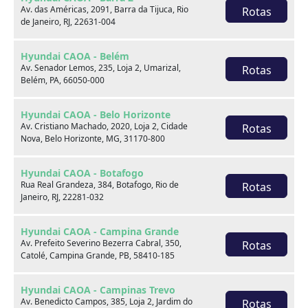
Av. das Américas, 2091, Barra da Tijuca, Rio
Rotas
de Janeiro, RJ, 22631-004
Venda seu usado
Hyundai CAOA - Belém
Av. Senador Lemos, 235, Loja 2, Umarizal,
Rotas
Belém, PA, 66050-000
Hyundai CAOA - Belo Horizonte
Av. Cristiano Machado, 2020, Loja 2, Cidade
Rotas
Nova, Belo Horizonte, MG, 31170-800
Hyundai CAOA - Botafogo
Rua Real Grandeza, 384, Botafogo, Rio de
Rotas
Janeiro, RJ, 22281-032
Hyundai CAOA - Campina Grande
Av. Prefeito Severino Bezerra Cabral, 350,
Rotas
Catolé, Campina Grande, PB, 58410-185
Consórcio
Hyundai CAOA - Campinas Trevo
Av. Benedicto Campos, 385, Loja 2, Jardim do
Rotas