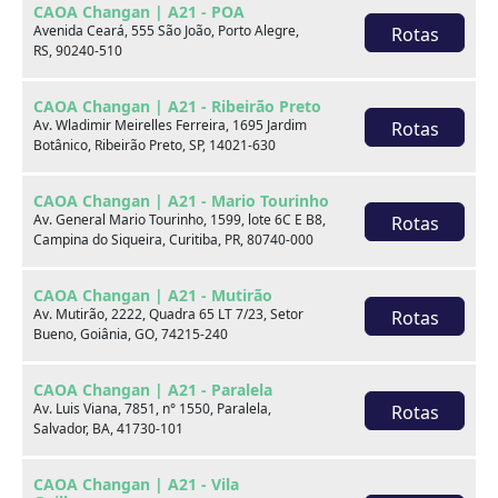
CAOA Changan | A21 - POA
Marca
Avenida Ceará, 555 São João, Porto Alegre,
Rotas
RS, 90240-510
Modelo
CAOA Changan | A21 - Ribeirão Preto
Av. Wladimir Meirelles Ferreira, 1695 Jardim
Rotas
Botânico, Ribeirão Preto, SP, 14021-630
Ver estoque
CAOA Changan | A21 - Mario Tourinho
Av. General Mario Tourinho, 1599, lote 6C E B8,
Rotas
Campina do Siqueira, Curitiba, PR, 80740-000
Escolha por categoria
CAOA Changan | A21 - Mutirão
Av. Mutirão, 2222, Quadra 65 LT 7/23, Setor
Rotas
Bueno, Goiânia, GO, 74215-240
Hatch
CAOA Changan | A21 - Paralela
Av. Luis Viana, 7851, n° 1550, Paralela,
Rotas
Salvador, BA, 41730-101
CAOA Changan | A21 - Vila