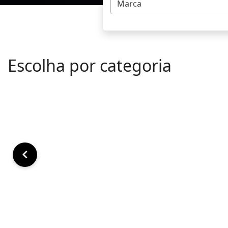
Marca
Escolha por categoria