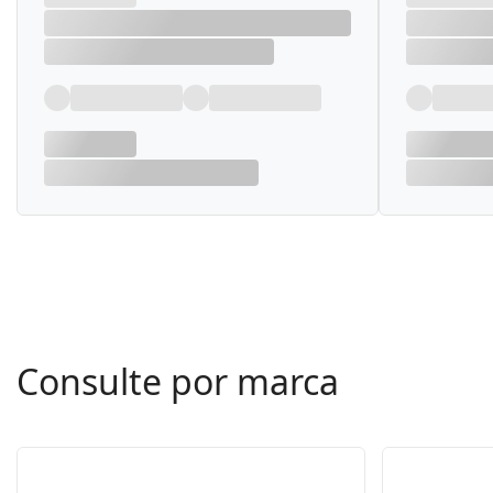
xxx
xxx
xxx
xxx
xxxxxx/xxxxxx
xxxxxx/xxxxxx
xxxxxx/
xxx
xxx
xxx
xxx
Consulte por marca