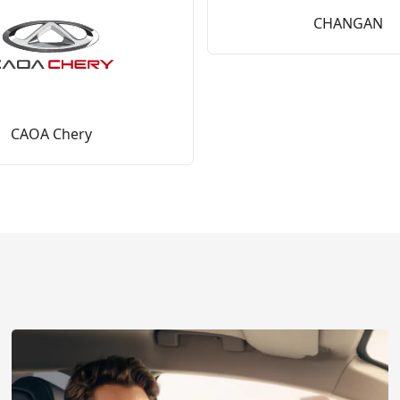
CHANGAN
CAOA Chery