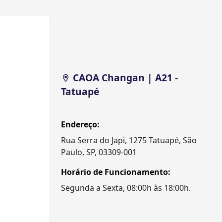
CAOA Changan | A21 -
Tatuapé
Endereço:
Rua Serra do Japi, 1275 Tatuapé, São
Paulo, SP, 03309-001
Horário de Funcionamento:
Segunda a Sexta, 08:00h às 18:00h.