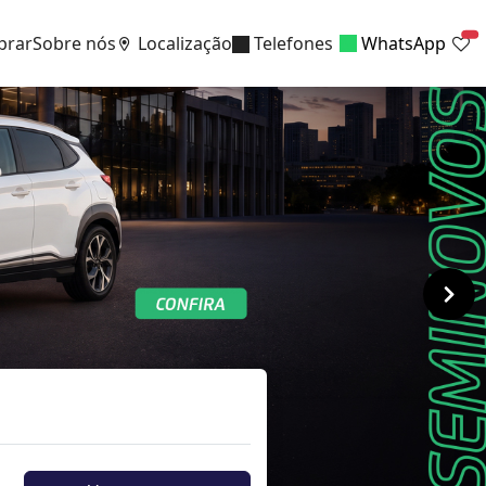
prar
Sobre nós
Localização
Telefones
WhatsApp